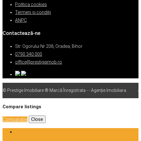
Politica cookies
Termeni şi condiţii
ANPC
Contactează-ne
Str. Ogorului Nr 208, Oradea, Bihor
0790 340 000
office@prestigeimob.ro
© Prestige Imobiliare ® Marcă Înregistrata - - Agenție Imobiliara
vps
Compare listings
Comparaţie
Close
Login