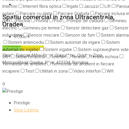
Interfon
Internet fibra optica
Irigatii
Jacuzzi
Lift
Panour
solare
Parcare cu plata
Parcare Gratuita
Parcare inclusa i
Spatiu comercial in zona Ultracentrala,
pret
Piscina
Pivnita
Pod
Pompe de caldura
Semineu
Oradea
electric
Semineu pe lemne
Senzor detectare gaz
Senzor
indundatie
Senzor miscare
Senzori de fum
Sistem alarma
67,000 €
Sistem antiincediu
Sistem automat de irigare
Sistem
Promovat
De vânzare
automat de irigatie
Sistem irigatie
Sistem supraveghere vid
Strada Episcop Mihai Pavel, Orașul Nou, Oradea, Zona
24H
Soba/Teracota
Telefon
Terasa
Terasa inchisa
Metropolitană Oradea, Bihor, 410104, România
Termostat de ambient
Termostat de ambient in fiecare
incapere
Test
Utilitati in zona
Video interfon
Wifi
9
Prestige
View Listings