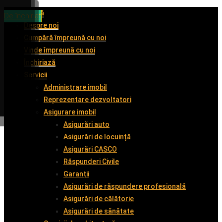
Acasă
De închiriat
De închiriat
De vânzare
De închiriat
Despre noi
Cumpără împreună cu noi
Vinde împreună cu noi
Închiriază
Servicii
Administrare imobil
Reprezentare dezvoltatori
Asigurare imobil
Asigurări auto
Asigurări de locuință
Asigurări CASCO
Răspunderi Civile
Garanții
Asigurări de răspundere profesională
Asigurări de călătorie
Asigurări de sănătate