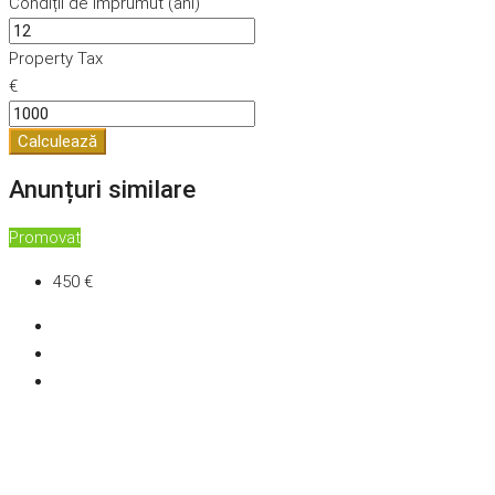
Condiții de împrumut (ani)
Property Tax
€
Calculează
Anunțuri similare
Promovat
450 €