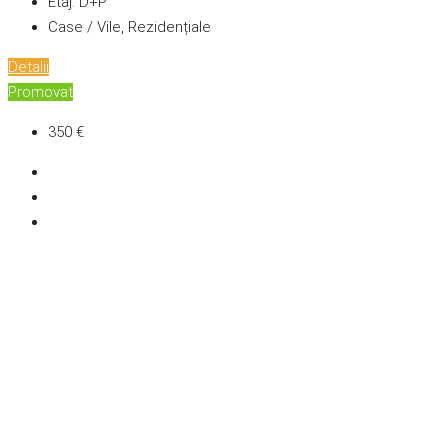
Etaj:
D+P
Case / Vile, Rezidențiale
Detalii
Promovat
350 €