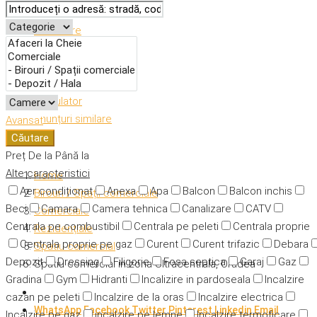
Descriere
Caracteristici
Adresă
Detalii
Calculator
Anunțuri similare
Avansat
Căutare
Preț
De la
Până la
Alte caracteristici
Home
Aer condiționat
Anexa
Apa
Balcon
Balcon inchis
Birouri / Spații comerciale
Beci
Camara
Camera tehnica
Canalizare
CATV
Comerciale
Centrala pe combustibil
Centrala pe peleti
Centrala proprie
Rezidențiale
Centrala proprie pe gaz
Curent
Curent trifazic
Debara
Spatiu comercial
Depozit
Dressing
Filigorie
Fosa septica
Garaj
Gaz
Spatiu comercial in zona Ultracentrala, Oradea
Gradina
Gym
Hidranti
Incalizire in pardoseala
Incalzire
cazan pe peleti
Incalzire de la oras
Incalzire electrica
WhatsApp
Facebook
Twitter
Pinterest
Linkedin
Email
Incalzire pe gaz
incalzire pe lemne
Incalzire termoficare