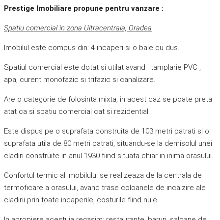
Prestige Imobiliare propune pentru vanzare :
Spatiu comercial in zona Ultracentrala, Oradea
Imobilul este compus din: 4 incaperi si o baie cu dus.
Spatiul comercial este dotat si utilat avand : tamplarie PVC ,
apa, curent monofazic si trifazic si canalizare.
Are o categorie de folosinta mixta, in acest caz se poate preta
atat ca si spatiu comercial cat si rezidential.
Este dispus pe o suprafata construita de 103 metri patrati si o
suprafata utila de 80 metri patrati, situandu-se la demisolul unei
cladiri construite in anul 1930 fiind situata chiar in inima orasului.
Confortul termic al imobilului se realizeaza de la centrala de
termoficare a orasului, avand trase coloanele de incalzire ale
cladirii prin toate incaperile, costurile fiind nule.
In apropiere acestuia regasim: restaurante, baruri, saloane de