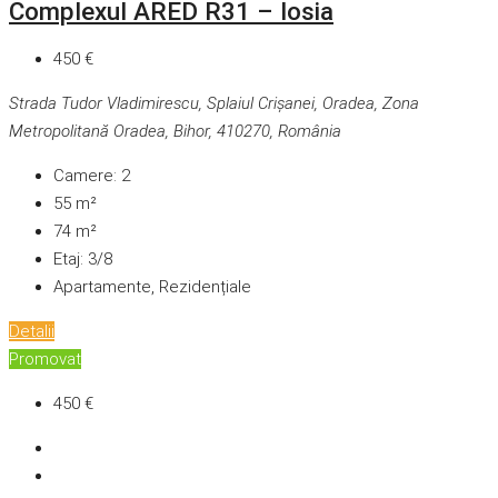
Complexul ARED R31 – Iosia
450 €
Strada Tudor Vladimirescu, Splaiul Crișanei, Oradea, Zona
Metropolitană Oradea, Bihor, 410270, România
Camere:
2
55
m²
74
m²
Etaj:
3/8
Apartamente, Rezidențiale
Detalii
Promovat
450 €