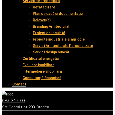
Servicii de arhitectură
Refatadizare
Plan de casă și documentație
Releveu(e)
Branding Arhitectural
Proiect de locuință
Proiecte industriale și agricole
Servicii Arhitecturale Personalizate
Servicii design buncăr
Certificatul energetic
Evaluare imobiliară
Intermediere imobiliară
Consultanță financiară
Contact
0790 340 000
Str. Ogorului Nr 208, Oradea