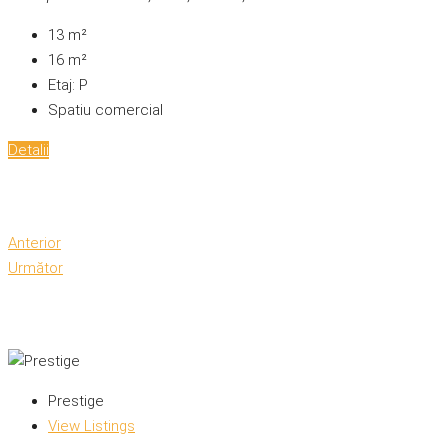
13
m²
16
m²
Etaj:
P
Spatiu comercial
Detalii
Anterior
Următor
Prestige
View Listings