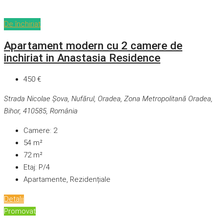
De închiriat
Apartament modern cu 2 camere de
inchiriat in Anastasia Residence
450 €
Strada Nicolae Șova, Nufărul, Oradea, Zona Metropolitană Oradea,
Bihor, 410585, România
Camere:
2
54
m²
72
m²
Etaj:
P/4
Apartamente, Rezidențiale
Detalii
Promovat