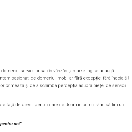
în domeniul serviciilor sau în vânzări și marketing se adaugă
tem pasionați de domeniul imobiliar fără excepție, fără îndoială !
ilor primează și de a schimbă percepția asupra pieței de servicii
te față de client, pentru care ne dorim în primul rând să fim un
pentru noi”
!