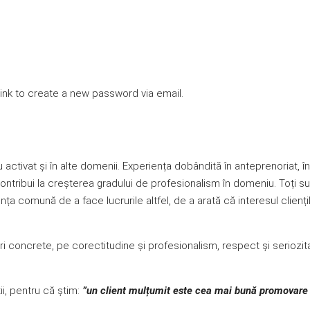
link to create a new password via email.
au activat și în alte domenii. Experiența dobândită în anteprenoriat, 
tribui la creșterea gradului de profesionalism în domeniu. Toți sun
a comună de a face lucrurile altfel, de a arată că interesul clienț
 concrete, pe corectitudine și profesionalism, respect și seriozita
i, pentru că știm:
”un client mulțumit este cea mai bună promovare 