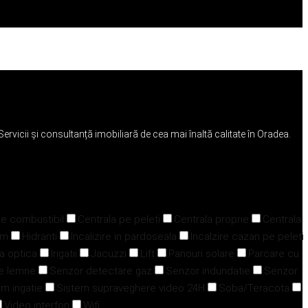
 Servicii și consultanță imobiliară de cea mai înaltă calitate în Oradea.
pe combustibil
Centrala pe peleti
Centrala proprie
Centrala
ym
Hidranti
Incalizire in pardoseala
Incalzire cazan pe peleti
ra optica
Irigatii
Jacuzzi
Lift
Panouri solare
Parcare cu
e lemne
Senzor detectare gaz
Senzor indundatie
Senzor
m irigatie
Sistem supraveghere video 24H
Soba/Teracota
Video interfon
Wifi