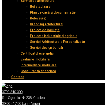
Servicii de arhitectură
Refatadizare
Plan de casă și documentație
Releveu(e)
Branding Arhitectural
Proiect de locuință
Proiecte industriale și agricole
Servicii Arhitecturale Personalizate
Servicii design buncăr
Certificatul energetic
Evaluare imobiliară
Intermediere imobiliară
Consultanță financiară
Contact
0790 340 000
Str. Ogorului Nr 208, Oradea
09:00 - 17:00 Luni - Vineri