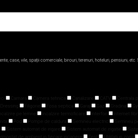
te, case, vile, spații comerciale, birouri, terenuri, hoteluri, pensiuni, etc.
ci
Camara
Camera tehnica
Canalizare
CATV
Centrala 
Dressing
Filigorie
Fosa septica
Garaj
Gaz
Gradina
G
ncalzire pe lemne
Incalzire termoficare
Interfon
Internet fib
nita
Pod
Pompe de caldura
Semineu electric
Semineu p
u
Sistem automat de irigare
Sistem automat de irigatie
Siste
rmostat de ambient in fiecare incapere
Test
Utilitati in zona