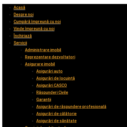
Acasă
Despre noi
Cumpără împreună cu noi
Vinde împreună cu noi
Închiriază
Servicii
Administrare imobil
Reprezentare dezvoltatori
Asigurare imobil
Asigurări auto
Asigurări de locuință
Asigurări CASCO
Răspunderi Civile
Garanții
Asigurări de răspundere profesională
Asigurări de călătorie
Asigurări de sănătate