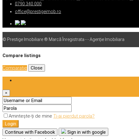
0790 340 000
office@prestigeimob.ro
© Prestige Imobiliare ® Marcă Înregistrata - - Agenție Imobiliara
Compare listings
Comparaţie
Close
Login
×
Amintește-ți de mine
Ti-ai pierdut parola?
Login
Continue with Facebook
Sign in with google