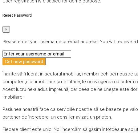
User registration is disabled for demo purpose.
Reset Password
×
Please enter your username or email address. You will receive a 
Get new password
Înainte să fi lucrat în sectorul imobiliar, membrii echipei noastre 
competențelor imobiliare și ne întărește convingerea că putem con
Acest lucru ne-a adus împreună, dar ceea ce ne unește este dorinț
imobiliare .
Pasiunea noastră face ca serviciile noastre să se bazeze pe valori
partener de încredere, un consilier avizat, un prieten.
Fiecare client este unic! Noi încercăm să găsim întotdeauna soluți