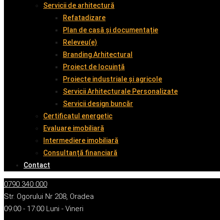
Servicii de arhitectură
Refatadizare
Plan de casă și documentație
Releveu(e)
Branding Arhitectural
Proiect de locuință
Proiecte industriale și agricole
Servicii Arhitecturale Personalizate
Servicii design buncăr
Certificatul energetic
Evaluare imobiliară
Intermediere imobiliară
Consultanță financiară
Contact
0790 340 000
Str. Ogorului Nr 208, Oradea
09:00 - 17:00 Luni - Vineri