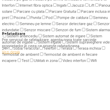
Interfon
Internet fibra optica
Irigatii
Jacuzzi
Lift
Panour
solare
Parcare cu plata
Parcare Gratuita
Parcare inclusa i
pret
Piscina
Pivnita
Pod
Pompe de caldura
Semineu
electric
Semineu pe lemne
Senzor detectare gaz
Senzor
indundatie
Senzor miscare
Senzori de fum
Sistem alarma
Refatadizare
Sistem antiincediu
Sistem automat de irigare
Sistem
Prin serviciul de rafatadizare, agenția preia toate sarcinile
automat de irigatie
Sistem irigatie
Sistem supraveghere vid
proprietarilor în ceea ce privește rafatadizarea
24H
Soba/Teracota
Telefon
Terasa
Terasa inchisa
Vezi detalii
Termostat de ambient
Termostat de ambient in fiecare
incapere
Test
Utilitati in zona
Video interfon
Wifi