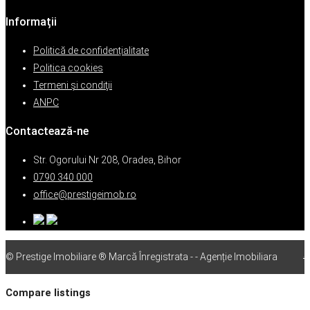
Informații
Politică de confidențialitate
Politica cookies
Termeni şi condiţii
ANPC
Contactează-ne
Str. Ogorului Nr 208, Oradea, Bihor
0790 340 000
office@prestigeimob.ro
© Prestige Imobiliare ® Marcă Înregistrata - - Agenție Imobiliara
vps
Compare listings