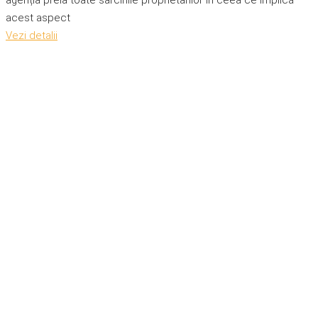
agenția preia toate sarcinile proprietarilor în ceea ce implică
acest aspect
Vezi detalii