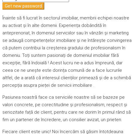
Get new password
Înainte să fi lucrat în sectorul imobiliar, membrii echipei noastre
au activat și în alte domenii. Experiența dobândită în
anteprenoriat, în domeniul serviciilor sau în vânzări și marketing
se adaugă competențelor imobiliare și ne întărește convingerea
că putem contribui la creșterea gradului de profesionalism în
domeniu. Toți suntem pasionați de domeniul imobiliar fără
excepție, fără îndoială ! Acest lucru ne-a adus împreună, dar
ceea ce ne unește este dorința comună de a face lucrurile
altfel, de a arată că interesul clienților primează și de a schimbă
percepția asupra pieței de servicii imobiliare .
Pasiunea noastră face ca serviciile noastre să se bazeze pe
valori concrete, pe corectitudine și profesionalism, respect și
seriozitate față de client, pentru care ne dorim în primul rând să
fim un partener de încredere, un consilier avizat, un prieten.
Fiecare client este unic! Noi încercăm să găsim întotdeauna