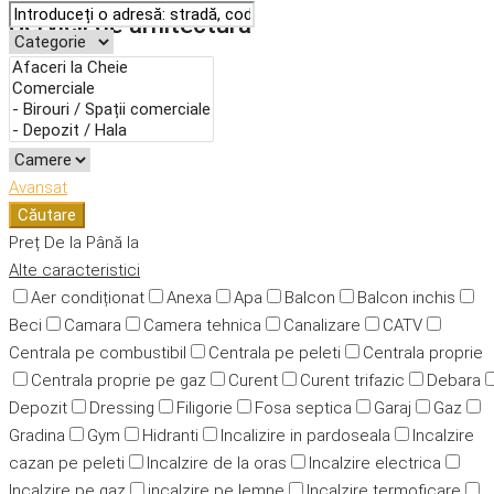
Servicii de arhitectură
Avansat
Căutare
Preț
De la
Până la
Alte caracteristici
Aer condiționat
Anexa
Apa
Balcon
Balcon inchis
Beci
Camara
Camera tehnica
Canalizare
CATV
Centrala pe combustibil
Centrala pe peleti
Centrala proprie
Centrala proprie pe gaz
Curent
Curent trifazic
Debara
Depozit
Dressing
Filigorie
Fosa septica
Garaj
Gaz
Gradina
Gym
Hidranti
Incalizire in pardoseala
Incalzire
cazan pe peleti
Incalzire de la oras
Incalzire electrica
Incalzire pe gaz
incalzire pe lemne
Incalzire termoficare