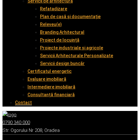
Servicii de arhitectură
Refatadizare
Plan de casă și documentație
Releveu(e)
Branding Arhitectural
Proiect de locuință
Proiecte industriale și agricole
Servicii Arhitecturale Personalizate
Servicii design buncăr
Certificatul energetic
Evaluare imobiliară
Intermediere imobiliară
Consultanță financiară
Contact
0790 340 000
Str. Ogorului Nr 208, Oradea