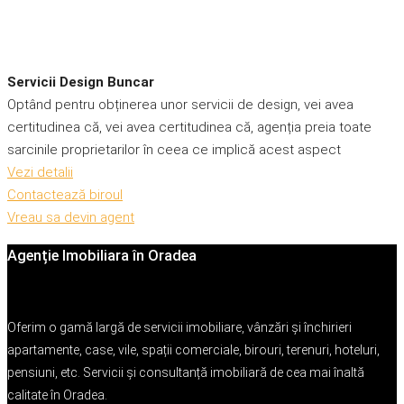
Servicii Design Buncar
Optând pentru obținerea unor servicii de design, vei avea
certitudinea că, vei avea certitudinea că, agenția preia toate
sarcinile proprietarilor în ceea ce implică acest aspect
Vezi detalii
Contactează biroul
Vreau sa devin agent
Agenție Imobiliara în Oradea
Oferim o gamă largă de servicii imobiliare, vânzări și închirieri
apartamente, case, vile, spații comerciale, birouri, terenuri, hoteluri,
pensiuni, etc. Servicii și consultanță imobiliară de cea mai înaltă
calitate în Oradea.