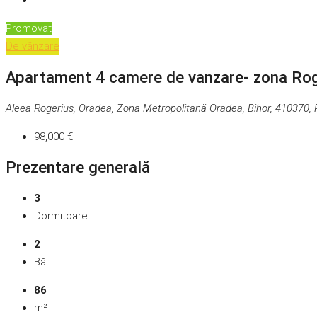
Promovat
De vânzare
Apartament 4 camere de vanzare- zona Rog
Aleea Rogerius, Oradea, Zona Metropolitană Oradea, Bihor, 410370,
98,000 €
Prezentare generală
3
Dormitoare
2
Băi
86
m²