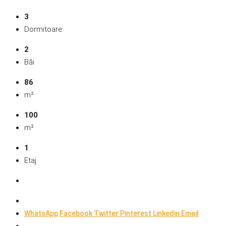
3
Dormitoare
2
Băi
86
m²
100
m²
1
Etaj
WhatsApp
Facebook
Twitter
Pinterest
Linkedin
Email