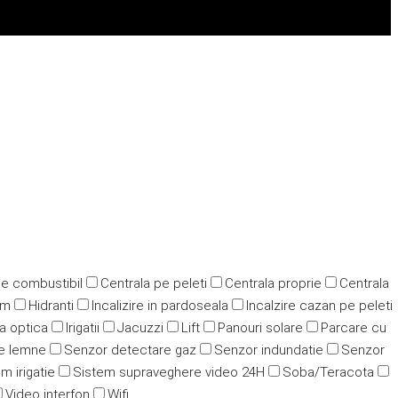
pe combustibil
Centrala pe peleti
Centrala proprie
Centrala
ym
Hidranti
Incalizire in pardoseala
Incalzire cazan pe peleti
ra optica
Irigatii
Jacuzzi
Lift
Panouri solare
Parcare cu
e lemne
Senzor detectare gaz
Senzor indundatie
Senzor
m irigatie
Sistem supraveghere video 24H
Soba/Teracota
Video interfon
Wifi