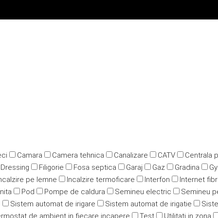
ci
Camara
Camera tehnica
Canalizare
CATV
Centrala 
Dressing
Filigorie
Fosa septica
Garaj
Gaz
Gradina
G
ncalzire pe lemne
Incalzire termoficare
Interfon
Internet fib
nita
Pod
Pompe de caldura
Semineu electric
Semineu p
u
Sistem automat de irigare
Sistem automat de irigatie
Siste
rmostat de ambient in fiecare incapere
Test
Utilitati in zona