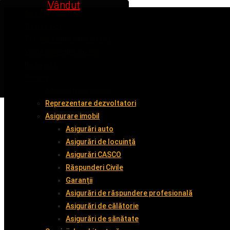
Inchiriat
Inchiriat
Vândut
Vândut
Vândut
Vândut
Acasă
Despre noi
Cumpără împreună cu noi
Vinde împreună cu noi
Închiriază
Servicii
Administrare imobil
Reprezentare dezvoltatori
Asigurare imobil
Asigurări auto
Asigurări de locuință
Asigurări CASCO
Răspunderi Civile
Garanții
Asigurări de răspundere profesională
Asigurări de călătorie
Asigurări de sănătate