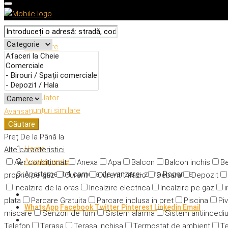
Descriere
Caracteristici
Adresă
Detalii
Calculator
Anunțuri similare
Avansat
Căutare
Preț
De la
Până la
Home
Alte caracteristici
Apartamente
Aer condiționat
Anexa
Apa
Balcon
Balcon inchis
Be
Apartament 4 camere de vanzare- zona Rogerius
proprie pe gaz
Curent
Curent trifazic
Debara
Depozit
Incalzire de la oras
Incalzire electrica
Incalzire pe gaz
i
plata
Parcare Gratuita
Parcare inclusa in pret
Piscina
Piv
WhatsApp
Facebook
Twitter
Pinterest
Linkedin
Email
miscare
Senzori de fum
Sistem alarma
Sistem antiincedi
Telefon
Terasa
Terasa inchisa
Termostat de ambient
Te