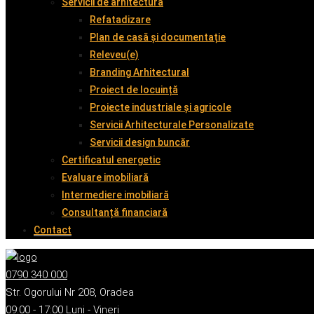
Servicii de arhitectură
Refatadizare
Plan de casă și documentație
Releveu(e)
Branding Arhitectural
Proiect de locuință
Proiecte industriale și agricole
Servicii Arhitecturale Personalizate
Servicii design buncăr
Certificatul energetic
Evaluare imobiliară
Intermediere imobiliară
Consultanță financiară
Contact
0790 340 000
Str. Ogorului Nr 208, Oradea
09:00 - 17:00 Luni - Vineri