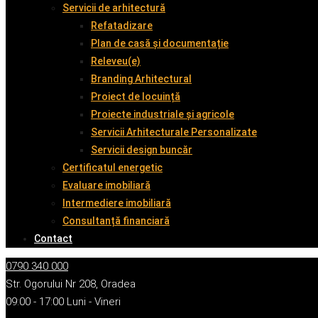
Servicii de arhitectură
Refatadizare
Plan de casă și documentație
Releveu(e)
Branding Arhitectural
Proiect de locuință
Proiecte industriale și agricole
Servicii Arhitecturale Personalizate
Servicii design buncăr
Certificatul energetic
Evaluare imobiliară
Intermediere imobiliară
Consultanță financiară
Contact
0790 340 000
Str. Ogorului Nr 208, Oradea
09:00 - 17:00 Luni - Vineri