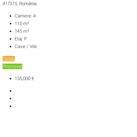
417515, România
Camere:
4
110
m²
145
m²
Etaj:
P
Case / Vile
Detalii
Promovat
135,000 €