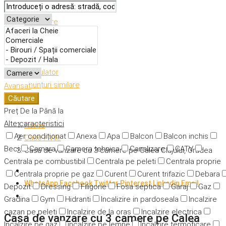
Descriere
Caracteristici
Adresă
Detalii
Calculator
Anunțuri similare
Avansat
Căutare
Preț
De la
Până la
Alte caracteristici
Home
Aer condiționat
Anexa
Apa
Balcon
Balcon inchis
Case / Vile
Beci
Camara
Camera tehnica
Canalizare
CATV
Casa de vanzare cu 3 camere pe Calea Clujului, Oradea
Centrala pe combustibil
Centrala pe peleti
Centrala proprie
Centrala proprie pe gaz
Curent
Curent trifazic
Debara
WhatsApp
Facebook
Twitter
Pinterest
Linkedin
Email
Depozit
Dressing
Filigorie
Fosa septica
Garaj
Gaz
Gradina
Gym
Hidranti
Incalizire in pardoseala
Incalzire
cazan pe peleti
Incalzire de la oras
Incalzire electrica
Casa de vanzare cu 3 camere pe Calea
Incalzire pe gaz
incalzire pe lemne
Incalzire termoficare