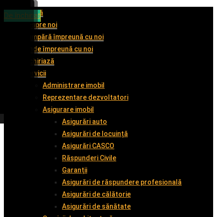
Acasă
De vânzare
De vânzare
De vânzare
De închiriat
Despre noi
Cumpără împreună cu noi
Vinde împreună cu noi
Închiriază
Servicii
Administrare imobil
Reprezentare dezvoltatori
Asigurare imobil
Asigurări auto
Asigurări de locuință
Asigurări CASCO
Răspunderi Civile
Garanții
Asigurări de răspundere profesională
Asigurări de călătorie
Asigurări de sănătate