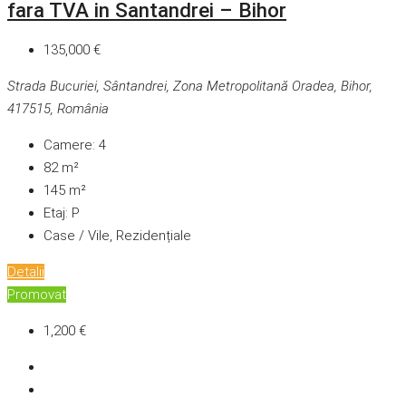
fara TVA in Santandrei – Bihor
135,000 €
Strada Bucuriei, Sântandrei, Zona Metropolitană Oradea, Bihor,
417515, România
Camere:
4
82
m²
145
m²
Etaj:
P
Case / Vile, Rezidențiale
Detalii
Promovat
1,200 €