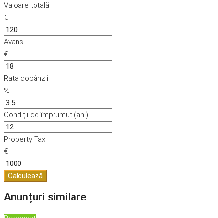
Valoare totală
€
Avans
€
Rata dobânzii
%
Condiții de împrumut (ani)
Property Tax
€
Calculează
Anunțuri similare