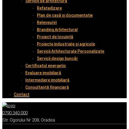
Servicii de arhitectură
Refatadizare
Plan de casă și documentație
Releveu(e)
Branding Arhitectural
Proiect de locuință
Proiecte industriale și agricole
Servicii Arhitecturale Personalizate
Servicii design buncăr
Certificatul energetic
Evaluare imobiliară
Intermediere imobiliară
Consultanță financiară
Contact
0790 340 000
Str. Ogorului Nr 208, Oradea