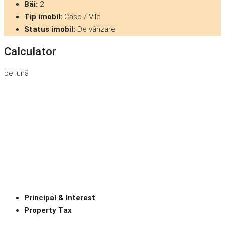
Băi:
2
Tip imobil:
Case / Vile
Status imobil:
De vânzare
Calculator
pe lună
Principal & Interest
Property Tax