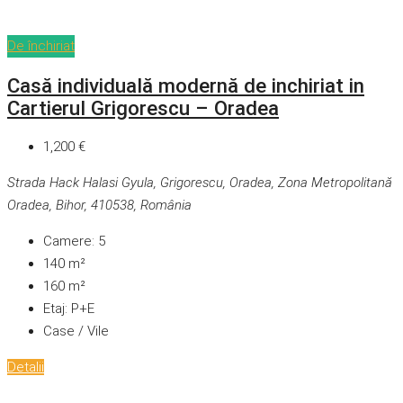
De închiriat
Casă individuală modernă de inchiriat in
Cartierul Grigorescu – Oradea
1,200 €
Strada Hack Halasi Gyula, Grigorescu, Oradea, Zona Metropolitană
Oradea, Bihor, 410538, România
Camere:
5
140
m²
160
m²
Etaj:
P+E
Case / Vile
Detalii