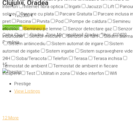
Clujului, Oradea
Interfon
Internet fibra optica
Irigatii
Jacuzzi
Lift
Panour
solare
Parcare cu plata
Parcare Gratuita
Parcare inclusa i
120,000 €
pret
Piscina
Pivnita
Pod
Pompe de caldura
Semineu
Promovat
De vânzare
electric
Semineu pe lemne
Senzor detectare gaz
Senzor
Calea Clujului, Oradea, Zona Metropolitană Oradea, Bihor, 410429,
indundatie
Senzor miscare
Senzori de fum
Sistem alarma
România
Sistem antiincediu
Sistem automat de irigare
Sistem
automat de irigatie
Sistem irigatie
Sistem supraveghere vid
24H
Soba/Teracota
Telefon
Terasa
Terasa inchisa
15
Termostat de ambient
Termostat de ambient in fiecare
incapere
Test
Utilitati in zona
Video interfon
Wifi
Prestige
View Listings
12 More