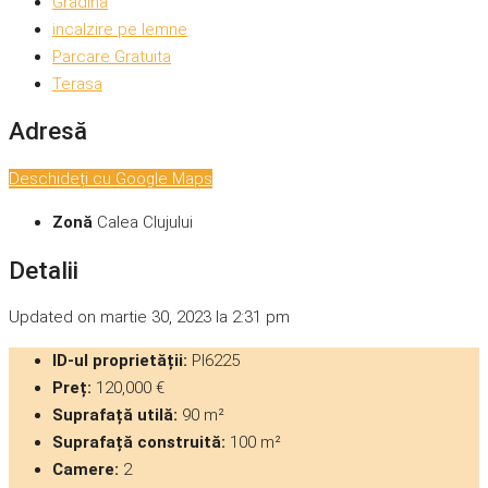
Gradina
incalzire pe lemne
Parcare Gratuita
Terasa
Adresă
Deschideți cu Google Maps
Zonă
Calea Clujului
Detalii
Updated on martie 30, 2023 la 2:31 pm
ID-ul proprietății:
PI6225
Preț:
120,000 €
Suprafață utilă:
90 m²
Suprafață construită:
100 m²
Camere:
2