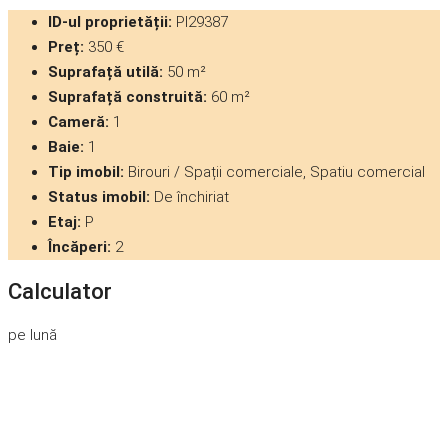
ID-ul proprietății:
PI29387
Preț:
350 €
Suprafață utilă:
50 m²
Suprafață construită:
60 m²
Cameră:
1
Baie:
1
Tip imobil:
Birouri / Spații comerciale, Spatiu comercial
Status imobil:
De închiriat
Etaj:
P
Încăperi:
2
Calculator
pe lună