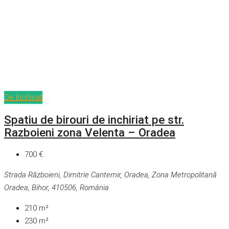
De închiriat
Spatiu de birouri de inchiriat pe str.
Razboieni zona Velenta – Oradea
700 €
Strada Războieni, Dimitrie Cantemir, Oradea, Zona Metropolitană
Oradea, Bihor, 410506, România
210
m²
230
m²