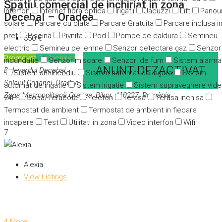
Spatiu comercial de inchiriat in zona
Interfon
Internet fibra optica
Irigatii
Jacuzzi
Lift
Panour
Decebal – Oradea
solare
Parcare cu plata
Parcare Gratuita
Parcare inclusa i
pret
Piscina
Pivnita
Pod
Pompe de caldura
Semineu
350 €
electric
Semineu pe lemne
Senzor detectare gaz
Senzor
Promovat
De închiriat
indundatie
Senzor miscare
Senzori de fum
Sistem alarma
ANUNT DEZACTIVAT
Bulevardul Decebal,
Sistem antiincediu
Sistem automat de irigare
Sistem
Splaiul Crișanei, Oradea,
automat de irigatie
Sistem irigatie
Sistem supraveghere vid
Zona Metropolitană Oradea, Bihor, 410227, România
24H
Soba/Teracota
Telefon
Terasa
Terasa inchisa
Termostat de ambient
Termostat de ambient in fiecare
incapere
Test
Utilitati in zona
Video interfon
Wifi
7
Alexia
View Listings
4 More