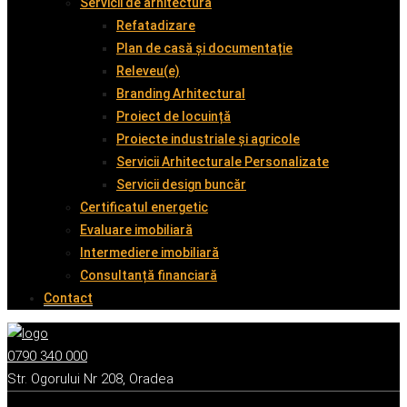
Servicii de arhitectură
Refatadizare
Plan de casă și documentație
Releveu(e)
Branding Arhitectural
Proiect de locuință
Proiecte industriale și agricole
Servicii Arhitecturale Personalizate
Servicii design buncăr
Certificatul energetic
Evaluare imobiliară
Intermediere imobiliară
Consultanță financiară
Contact
0790 340 000
Str. Ogorului Nr 208, Oradea