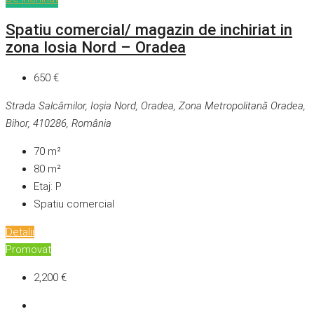
Spatiu comercial/ magazin de inchiriat in
zona Iosia Nord – Oradea
650 €
Strada Salcâmilor, Ioșia Nord, Oradea, Zona Metropolitană Oradea,
Bihor, 410286, România
70
m²
80
m²
Etaj:
P
Spatiu comercial
Detalii
Promovat
2,200 €