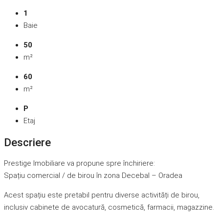
1
Baie
50
m²
60
m²
P
Etaj
Descriere
Prestige Imobiliare va propune spre închiriere:
Spațiu comercial / de birou în zona Decebal – Oradea
Acest spațiu este pretabil pentru diverse activități de birou,
inclusiv cabinete de avocatură, cosmetică, farmacii, magazzine.