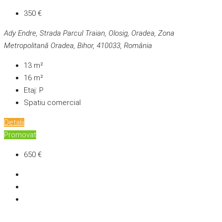
350 €
Ady Endre, Strada Parcul Traian, Olosig, Oradea, Zona
Metropolitană Oradea, Bihor, 410033, România
13
m²
16
m²
Etaj:
P
Spatiu comercial
Detalii
Promovat
650 €