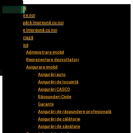
Acasă
De închiriat
De închiriat
De închiriat
De închiriat
Despre noi
Cumpără împreună cu noi
Vinde împreună cu noi
Închiriază
Servicii
Administrare imobil
Reprezentare dezvoltatori
Asigurare imobil
Asigurări auto
Asigurări de locuință
Asigurări CASCO
Răspunderi Civile
Garanții
Asigurări de răspundere profesională
Asigurări de călătorie
Asigurări de sănătate