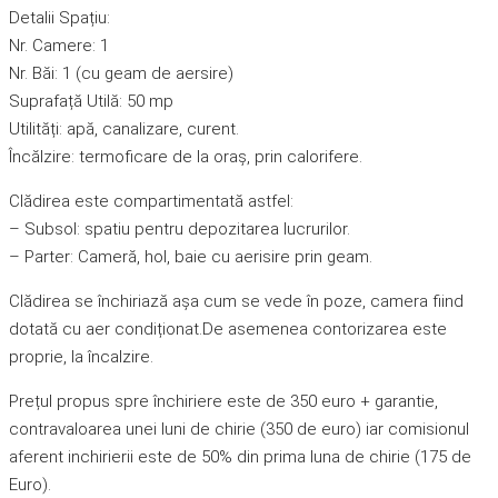
Detalii Spațiu:
Nr. Camere: 1
Nr. Băi: 1 (cu geam de aersire)
Suprafață Utilă: 50 mp
Utilități: apă, canalizare, curent.
Încălzire: termoficare de la oraș, prin calorifere.
Clădirea este compartimentată astfel:
– Subsol: spatiu pentru depozitarea lucrurilor.
– Parter: Cameră, hol, baie cu aerisire prin geam.
Clădirea se închiriază așa cum se vede în poze, camera fiind
dotată cu aer condiționat.De asemenea contorizarea este
proprie, la încalzire.
Prețul propus spre închiriere este de 350 euro + garantie,
contravaloarea unei luni de chirie (350 de euro) iar comisionul
aferent inchirierii este de 50% din prima luna de chirie (175 de
Euro).