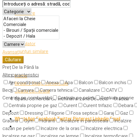
Descriere
Caracteristici
Adresă
Detalii
Calculator
Anunțuri similare
Avansat
Căutare
Preț
De la
Până la
Alte caracteristici
Home
Aer condiționat
Anexa
Apa
Balcon
Balcon inchis
Birouri / Spații comerciale
Beci
Camara
Camera tehnica
Canalizare
CATV
Spatiu comercial
Centrala pe combustibil
Centrala pe peleti
Centrala proprie
Spatiu comercial de inchiriat in zona Decebal – Oradea
Centrala proprie pe gaz
Curent
Curent trifazic
Debara
Depozit
Dressing
Filigorie
Fosa septica
Garaj
Gaz
WhatsApp
Facebook
Twitter
Pinterest
Linkedin
Email
Gradina
Gym
Hidranti
Incalizire in pardoseala
Incalzire
cazan pe peleti
Incalzire de la oras
Incalzire electrica
Incalzire pe gaz
incalzire pe lemne
Incalzire termoficare