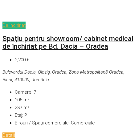
De închiriat
Spațiu pentru showroom/ cabinet medical
de închiriat pe Bd. Dacia – Oradea
2,200 €
Bulevardul Dacia, Olosig, Oradea, Zona Metropolitană Oradea,
Bihor, 410009, România
Camere:
7
205
m²
237
m²
Etaj:
P
Birouri / Spații comerciale, Comerciale
Detalii