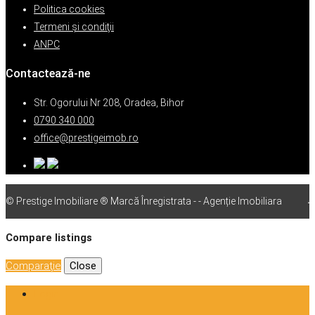
Politica cookies
Termeni şi condiţii
ANPC
Contactează-ne
Str. Ogorului Nr 208, Oradea, Bihor
0790 340 000
office@prestigeimob.ro
© Prestige Imobiliare ® Marcă Înregistrata - - Agenție Imobiliara
vps
Compare listings
Comparaţie
Close
Login