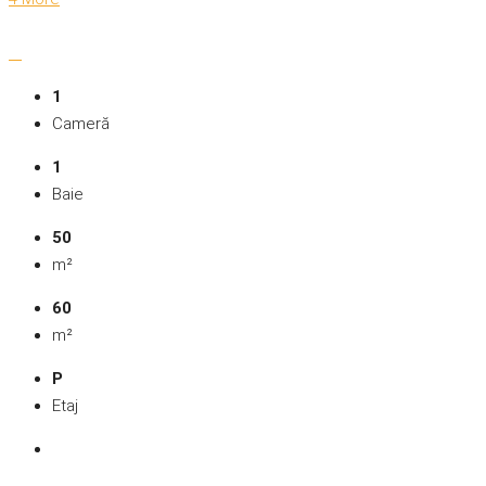
1
Cameră
1
Baie
50
m²
60
m²
P
Etaj