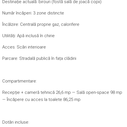
Destinație actuală: birouri (fostă sală de joacă copii)
Număr încăperi: 3 zone distincte
Încălzire: Centrală proprie gaz, calorifere
Utilități: Apă inclusă în chirie
Acces: Scări interioare
Parcare: Stradală publică în fața clădirii
Compartimentare:
Recepție + cameră tehnică 26,6 mp — Sală open-space 98 mp
— Încăpere cu acces la toalete 86,25 mp
Dotări incluse: