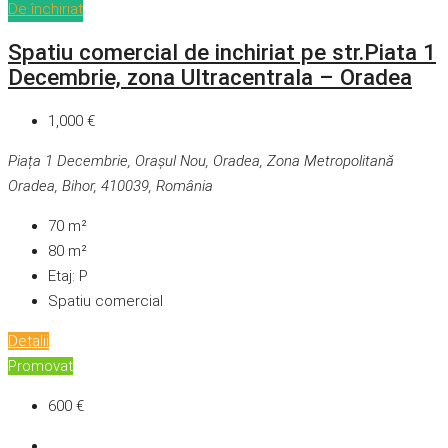
De închiriat
Spatiu comercial de inchiriat pe str.Piata 1
Decembrie, zona Ultracentrala – Oradea
1,000 €
Piața 1 Decembrie, Orașul Nou, Oradea, Zona Metropolitană
Oradea, Bihor, 410039, România
70
m²
80
m²
Etaj:
P
Spatiu comercial
Detalii
Promovat
600 €