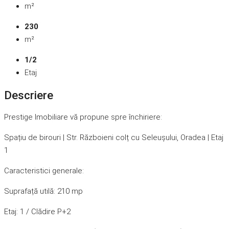
m²
230
m²
1/2
Etaj
Descriere
Prestige Imobiliare vă propune spre închiriere:
Spațiu de birouri | Str. Războieni colț cu Seleușului, Oradea | Etaj
1
Caracteristici generale:
Suprafață utilă: 210 mp
Etaj: 1 / Clădire P+2