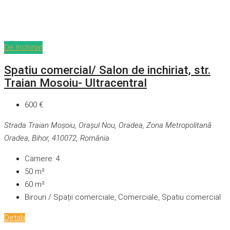
De închiriat
Spatiu comercial/ Salon de inchiriat, str.
Traian Mosoiu- Ultracentral
600 €
Strada Traian Moșoiu, Orașul Nou, Oradea, Zona Metropolitană
Oradea, Bihor, 410072, România
Camere:
4
50
m²
60
m²
Birouri / Spații comerciale, Comerciale, Spatiu comercial
Detalii