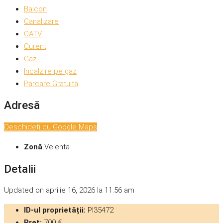
Balcon
Canalizare
CATV
Curent
Gaz
Incalzire pe gaz
Parcare Gratuita
Adresă
Deschideți cu Google Maps
Zonă
Velenta
Detalii
Updated on aprilie 16, 2026 la 11:56 am
ID-ul proprietății:
PI35472
Preț:
700 €