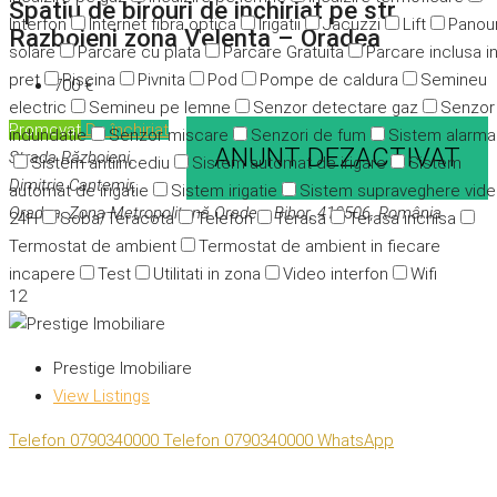
Spatiu de birouri de inchiriat pe str.
Interfon
Internet fibra optica
Irigatii
Jacuzzi
Lift
Panour
Razboieni zona Velenta – Oradea
solare
Parcare cu plata
Parcare Gratuita
Parcare inclusa i
pret
Piscina
Pivnita
Pod
Pompe de caldura
Semineu
700 €
electric
Semineu pe lemne
Senzor detectare gaz
Senzor
Promovat
De închiriat
indundatie
Senzor miscare
Senzori de fum
Sistem alarma
ANUNT DEZACTIVAT
Strada Războieni,
Sistem antiincediu
Sistem automat de irigare
Sistem
Dimitrie Cantemir,
automat de irigatie
Sistem irigatie
Sistem supraveghere vid
Oradea, Zona Metropolitană Oradea, Bihor, 410506, România
24H
Soba/Teracota
Telefon
Terasa
Terasa inchisa
Termostat de ambient
Termostat de ambient in fiecare
incapere
Test
Utilitati in zona
Video interfon
Wifi
12
Prestige Imobiliare
View Listings
Telefon
0790340000
Telefon
0790340000
WhatsApp