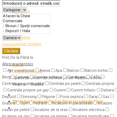
Descriere
Caracteristici
Adresă
Detalii
Calculator
Anunțuri similare
Avansat
Căutare
Preț
De la
Până la
Alte caracteristici
Home
Aer condiționat
Anexa
Apa
Balcon
Balcon inchis
Spatiu comercial
Beci
Camara
Camera tehnica
Canalizare
CATV
Spatiu de birouri de inchiriat pe str. Razboieni zona
Centrala pe combustibil
Centrala pe peleti
Centrala proprie
Velenta – Oradea
Centrala proprie pe gaz
Curent
Curent trifazic
Debara
Depozit
Dressing
Filigorie
Fosa septica
Garaj
Gaz
WhatsApp
Facebook
Twitter
Pinterest
Linkedin
Email
Gradina
Gym
Hidranti
Incalizire in pardoseala
Incalzire
cazan pe peleti
Incalzire de la oras
Incalzire electrica
Incalzire pe gaz
incalzire pe lemne
Incalzire termoficare