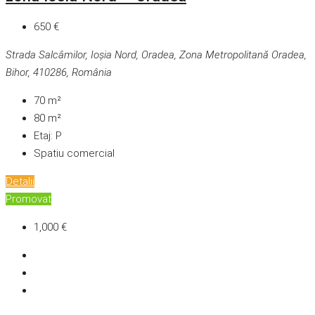
650 €
Strada Salcâmilor, Ioșia Nord, Oradea, Zona Metropolitană Oradea,
Bihor, 410286, România
70
m²
80
m²
Etaj:
P
Spatiu comercial
Detalii
Promovat
1,000 €