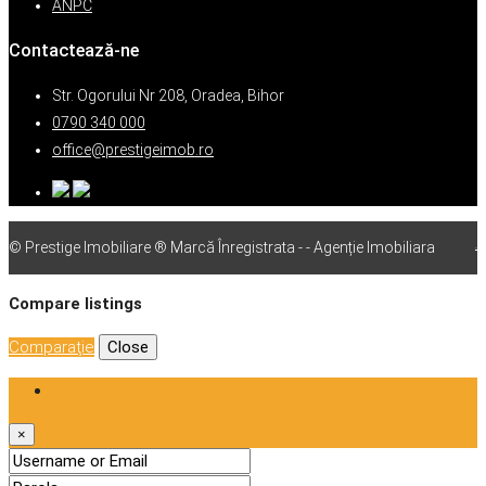
ANPC
Contactează-ne
Str. Ogorului Nr 208, Oradea, Bihor
0790 340 000
office@prestigeimob.ro
© Prestige Imobiliare ® Marcă Înregistrata - - Agenție Imobiliara
vps
Compare listings
Comparaţie
Close
Login
×