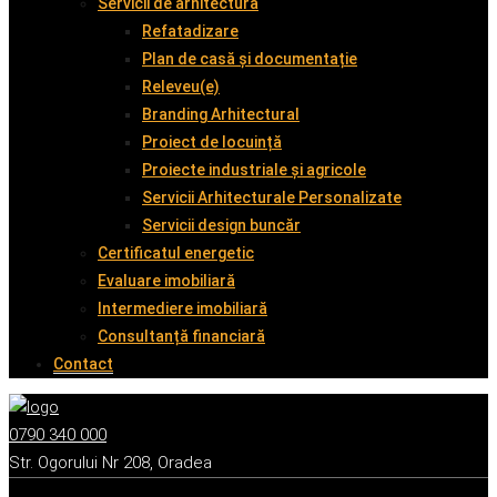
Servicii de arhitectură
Refatadizare
Plan de casă și documentație
Releveu(e)
Branding Arhitectural
Proiect de locuință
Proiecte industriale și agricole
Servicii Arhitecturale Personalizate
Servicii design buncăr
Certificatul energetic
Evaluare imobiliară
Intermediere imobiliară
Consultanță financiară
Contact
0790 340 000
Str. Ogorului Nr 208, Oradea