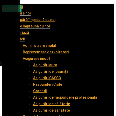
Acasă
De închiriat
De închiriat
De închiriat
De închiriat
Despre noi
Cumpără împreună cu noi
Vinde împreună cu noi
Închiriază
Servicii
Administrare imobil
Reprezentare dezvoltatori
Asigurare imobil
Asigurări auto
Asigurări de locuință
Asigurări CASCO
Răspunderi Civile
Garanții
Asigurări de răspundere profesională
Asigurări de călătorie
Asigurări de sănătate