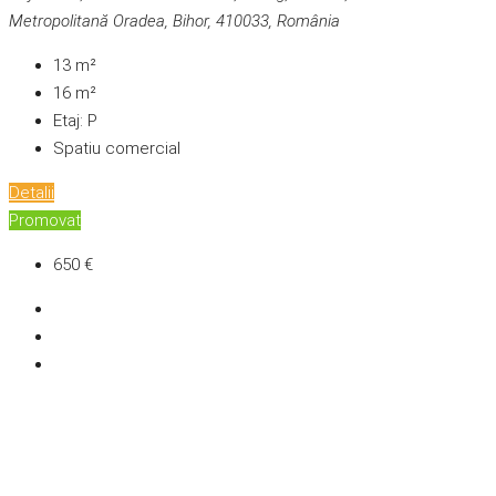
Metropolitană Oradea, Bihor, 410033, România
13
m²
16
m²
Etaj:
P
Spatiu comercial
Detalii
Promovat
650 €