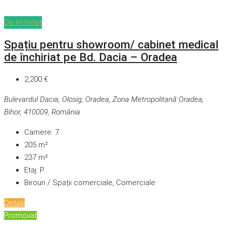
De închiriat
Spațiu pentru showroom/ cabinet medical
de închiriat pe Bd. Dacia – Oradea
2,200 €
Bulevardul Dacia, Olosig, Oradea, Zona Metropolitană Oradea,
Bihor, 410009, România
Camere:
7
205
m²
237
m²
Etaj:
P
Birouri / Spații comerciale, Comerciale
Detalii
Promovat