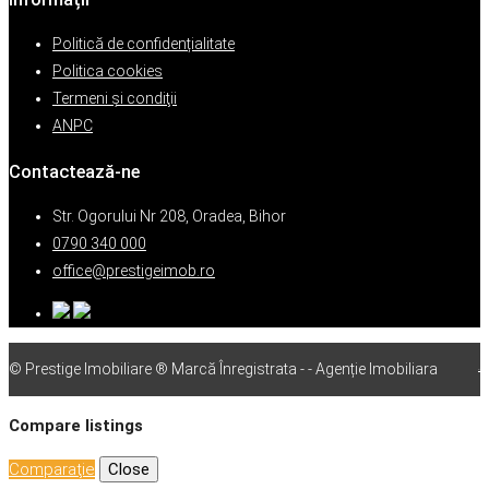
Politică de confidențialitate
Politica cookies
Termeni şi condiţii
ANPC
Contactează-ne
Str. Ogorului Nr 208, Oradea, Bihor
0790 340 000
office@prestigeimob.ro
© Prestige Imobiliare ® Marcă Înregistrata - - Agenție Imobiliara
vps
Compare listings
Comparaţie
Close