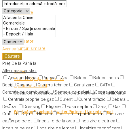
Descriere
Caracteristici
Adresă
Detalii
Calculator
Anunțuri similare
Avansat
Căutare
Preț
De la
Până la
Alte caracteristici
Home
Aer condiționat
Anexa
Apa
Balcon
Balcon inchis
Birouri / Spații comerciale
Beci
Camara
Camera tehnica
Canalizare
CATV
Spatiu comercial
Centrala pe combustibil
Centrala pe peleti
Centrala proprie
Spatiu comercial cu 2 camere de inchiriat – zona Nufarul
Centrala proprie pe gaz
Curent
Curent trifazic
Debara
Depozit
Dressing
Filigorie
Fosa septica
Garaj
Gaz
WhatsApp
Facebook
Twitter
Pinterest
Linkedin
Email
Gradina
Gym
Hidranti
Incalizire in pardoseala
Incalzire
cazan pe peleti
Incalzire de la oras
Incalzire electrica
Incalzire pe gaz
incalzire pe lemne
Incalzire termoficare