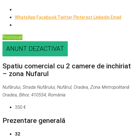
WhatsApp
Facebook
Twitter
Pinterest
Linkedin
Email
Promovat
ANUNT DEZACTIVAT
Spatiu comercial cu 2 camere de inchiriat
– zona Nufarul
Nufărului, Strada Nufărului, Nufărul, Oradea, Zona Metropolitană
Oradea, Bihor, 410554, România
350 €
Prezentare generală
32