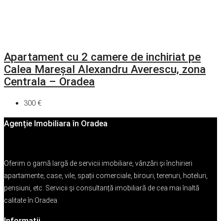
Apartament cu 2 camere de inchiriat pe
Calea Mareșal Alexandru Averescu, zona
Centrala – Oradea
300 €
Agenție Imobiliara în Oradea
Oferim o gamă largă de servicii imobiliare, vânzări și închirieri
apartamente, case, vile, spații comerciale, birouri, terenuri, hoteluri,
pensiuni, etc. Servicii și consultanță imobiliară de cea mai înaltă
calitate în Oradea.
Informații