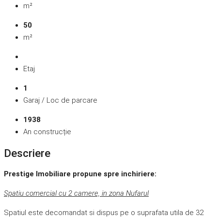
m²
50
m²
Etaj
1
Garaj / Loc de parcare
1938
An construcție
Descriere
Prestige Imobiliare propune spre inchiriere:
Spatiu comercial cu 2 camere, in zona Nufarul
Spatiul este decomandat si dispus pe o suprafata utila de 32