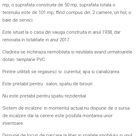
mp, o suprafata construita de 50 mp, suprafata totala o
terenului este de 101 mp, ffind compus din: 2 camere, un hol, o
baie de servici.
Este situat la o casa din vaiuga construita in anul 1938, dar
renovata in totalitate in anul 2017.
Cladirea se inchiriaza nemobilata si neutilata avand urmatoarele
dotari: tamplarie PVC.
Printre utilitati se regasesc si: curentul, apa si canalizarea.
Este pretabil pentru : salon, spatiu de birouri.
Nu este pretabil pentru spatiu rezidential.
Sistem de incalzire: in momentul actual nu dispune de o sursa
de incalzire dar la cerere este posibila montarea unor
invertoare.
Dispune de locuri de parcare la liber in spatele imobilului si unul