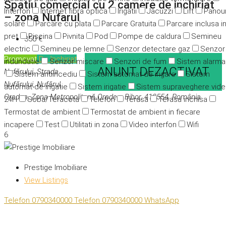
Spatiu comercial cu 2 camere de inchiriat
Interfon
Internet fibra optica
Irigatii
Jacuzzi
Lift
Panour
– zona Nufarul
solare
Parcare cu plata
Parcare Gratuita
Parcare inclusa i
pret
Piscina
Pivnita
Pod
Pompe de caldura
Semineu
350 €
electric
Semineu pe lemne
Senzor detectare gaz
Senzor
Promovat
De închiriat
indundatie
Senzor miscare
Senzori de fum
Sistem alarma
ANUNT DEZACTIVAT
Nufărului, Strada
Sistem antiincediu
Sistem automat de irigare
Sistem
Nufărului, Nufărul,
automat de irigatie
Sistem irigatie
Sistem supraveghere vid
Oradea, Zona Metropolitană Oradea, Bihor, 410554, România
24H
Soba/Teracota
Telefon
Terasa
Terasa inchisa
Termostat de ambient
Termostat de ambient in fiecare
incapere
Test
Utilitati in zona
Video interfon
Wifi
6
Prestige Imobiliare
View Listings
Telefon
0790340000
Telefon
0790340000
WhatsApp