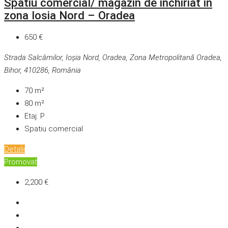
Spatiu comercial/ magazin de inchiriat in
zona Iosia Nord – Oradea
650 €
Strada Salcâmilor, Ioșia Nord, Oradea, Zona Metropolitană Oradea,
Bihor, 410286, România
70
m²
80
m²
Etaj:
P
Spatiu comercial
Detalii
Promovat
2,200 €