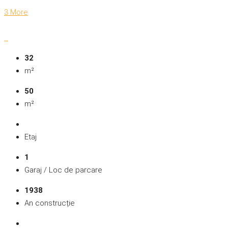
3 More
32
m²
50
m²
Etaj
1
Garaj / Loc de parcare
1938
An construcție