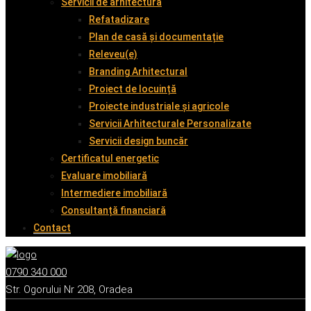
Servicii de arhitectură
Refatadizare
Plan de casă și documentație
Releveu(e)
Branding Arhitectural
Proiect de locuință
Proiecte industriale și agricole
Servicii Arhitecturale Personalizate
Servicii design buncăr
Certificatul energetic
Evaluare imobiliară
Intermediere imobiliară
Consultanță financiară
Contact
0790 340 000
Str. Ogorului Nr 208, Oradea