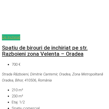
De închiriat
Spatiu de birouri de inchiriat pe str.
Razboieni zona Velenta – Oradea
700 €
Strada Războieni, Dimitrie Cantemir, Oradea, Zona Metropolitană
Oradea, Bihor, 410506, România
210
m²
230
m²
Etaj:
1/2
Spatiu comercial