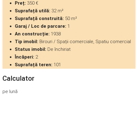
Preț:
350 €
Suprafață utilă:
32 m²
Suprafață construită:
50 m²
Garaj / Loc de parcare:
1
An construcție:
1938
Tip imobil:
Birouri / Spații comerciale, Spatiu comercial
Status imobil:
De închiriat
Încăperi:
2
Suprafață teren:
101
Calculator
pe lună