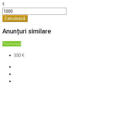
€
Calculează
Anunțuri similare
Promovat
350 €