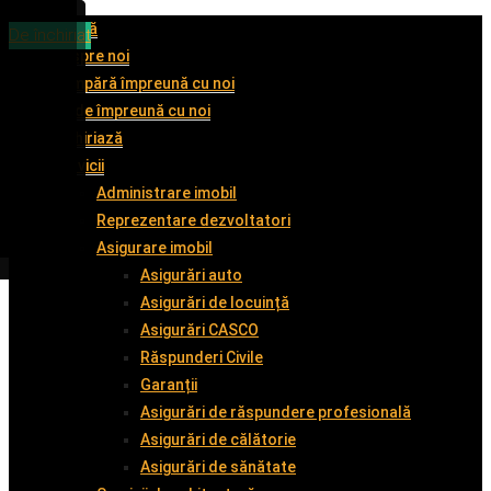
Acasă
De închiriat
De închiriat
De închiriat
De închiriat
Despre noi
Cumpără împreună cu noi
Vinde împreună cu noi
Închiriază
Servicii
Administrare imobil
Reprezentare dezvoltatori
Asigurare imobil
Asigurări auto
Asigurări de locuință
Asigurări CASCO
Răspunderi Civile
Garanții
Asigurări de răspundere profesională
Asigurări de călătorie
Asigurări de sănătate