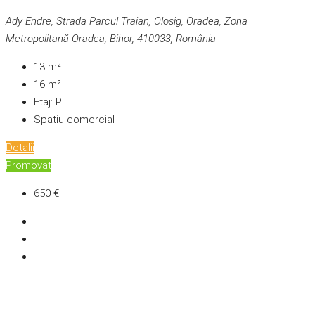
Ady Endre, Strada Parcul Traian, Olosig, Oradea, Zona
Metropolitană Oradea, Bihor, 410033, România
13
m²
16
m²
Etaj:
P
Spatiu comercial
Detalii
Promovat
650 €