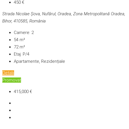
450 €
Strada Nicolae Șova, Nufărul, Oradea, Zona Metropolitană Oradea,
Bihor, 410585, România
Camere:
2
54
m²
72
m²
Etaj:
P/4
Apartamente, Rezidențiale
Detalii
Promovat
415,000 €