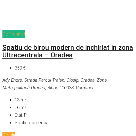
De închiriat
Spatiu de birou modern de inchiriat in zona
Ultracentrala – Oradea
350 €
Ady Endre, Strada Parcul Traian, Olosig, Oradea, Zona
Metropolitană Oradea, Bihor, 410033, România
13
m²
16
m²
Etaj:
P
Spatiu comercial
Detalii