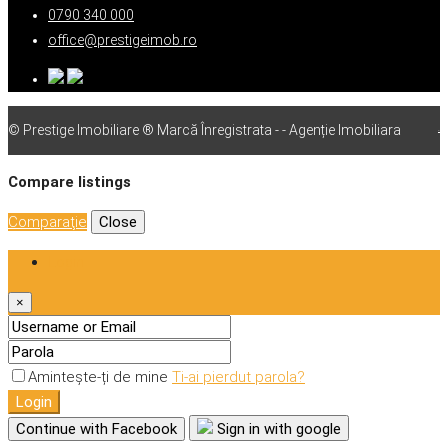
0790 340 000
office@prestigeimob.ro
© Prestige Imobiliare ® Marcă Înregistrata - - Agenție Imobiliara
vps
Compare listings
Comparaţie
Close
Login
×
Amintește-ți de mine
Ti-ai pierdut parola?
Login
Continue with Facebook
Sign in with google