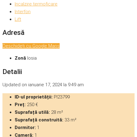
Incalzire termoficare
Interfon
Lift
Adresă
Deschideți cu Google Maps
Zonă
Iosia
Detalii
Updated on ianuarie 17, 2024 la 9:49 am
ID-ul proprietății:
PI23799
Preț:
250 €
Suprafață utilă:
28 m²
Suprafață construită:
33 m²
Dormitor:
1
Cameră:
1