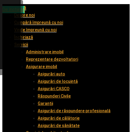
Acasă
De închiriat
De închiriat
De vânzare
De închiriat
Despre noi
Cumpără împreună cu noi
Vinde împreună cu noi
Închiriază
Servicii
Administrare imobil
Reprezentare dezvoltatori
Asigurare imobil
Asigurări auto
Asigurări de locuință
Asigurări CASCO
Răspunderi Civile
Garanții
Asigurări de răspundere profesională
Asigurări de călătorie
Asigurări de sănătate