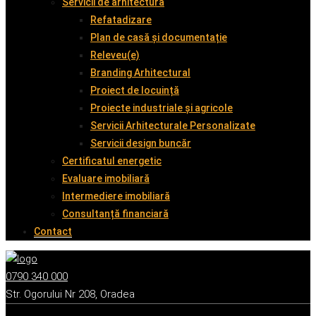
Servicii de arhitectură
Refatadizare
Plan de casă și documentație
Releveu(e)
Branding Arhitectural
Proiect de locuință
Proiecte industriale și agricole
Servicii Arhitecturale Personalizate
Servicii design buncăr
Certificatul energetic
Evaluare imobiliară
Intermediere imobiliară
Consultanță financiară
Contact
0790 340 000
Str. Ogorului Nr 208, Oradea