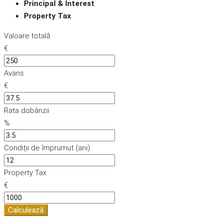
Principal & Interest
Property Tax
Valoare totală
€
Avans
€
Rata dobânzii
%
Condiții de împrumut (ani)
Property Tax
€
Calculează