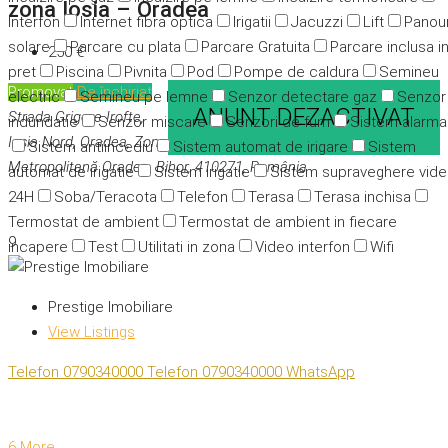
zona Iosia – Oradea
Interfon
Internet fibra optica
Irigatii
Jacuzzi
Lift
Panour
solare
Parcare cu plata
Parcare Gratuita
Parcare inclusa i
250 €
pret
Piscina
Pivnita
Pod
Pompe de caldura
Semineu
Promovat
De închiriat
electric
Semineu pe lemne
Senzor detectare gaz
Senzor
ANUNT DEZACTIVAT
Strada Grigore Irofte,
indundatie
Senzor miscare
Senzori de fum
Sistem alarma
Ioșia Nord, Oradea, Zona
Sistem antiincediu
Sistem automat de irigare
Sistem
Metropolitană Oradea, Bihor, 410271, România
automat de irigatie
Sistem irigatie
Sistem supraveghere vid
24H
Soba/Teracota
Telefon
Terasa
Terasa inchisa
Termostat de ambient
Termostat de ambient in fiecare
9
incapere
Test
Utilitati in zona
Video interfon
Wifi
Prestige Imobiliare
View Listings
Telefon
0790340000
Telefon
0790340000
WhatsApp
6 More