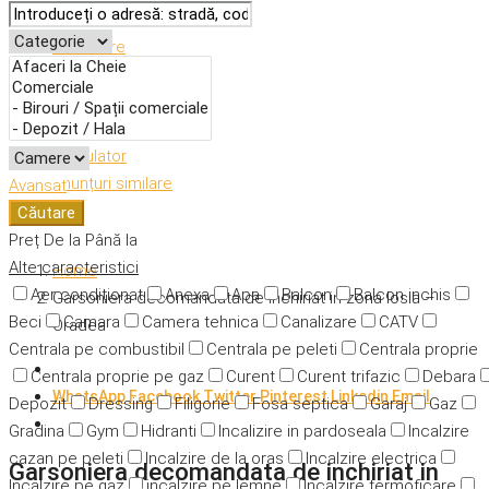
Descriere
Caracteristici
Adresă
Detalii
Calculator
Anunțuri similare
Avansat
Căutare
Preț
De la
Până la
Alte caracteristici
Home
Aer condiționat
Anexa
Apa
Balcon
Balcon inchis
Garsoniera decomandata de inchiriat in zona Iosia –
Beci
Camara
Camera tehnica
Canalizare
CATV
Oradea
Centrala pe combustibil
Centrala pe peleti
Centrala proprie
Centrala proprie pe gaz
Curent
Curent trifazic
Debara
WhatsApp
Facebook
Twitter
Pinterest
Linkedin
Email
Depozit
Dressing
Filigorie
Fosa septica
Garaj
Gaz
Gradina
Gym
Hidranti
Incalizire in pardoseala
Incalzire
cazan pe peleti
Incalzire de la oras
Incalzire electrica
Garsoniera decomandata de inchiriat in
Incalzire pe gaz
incalzire pe lemne
Incalzire termoficare