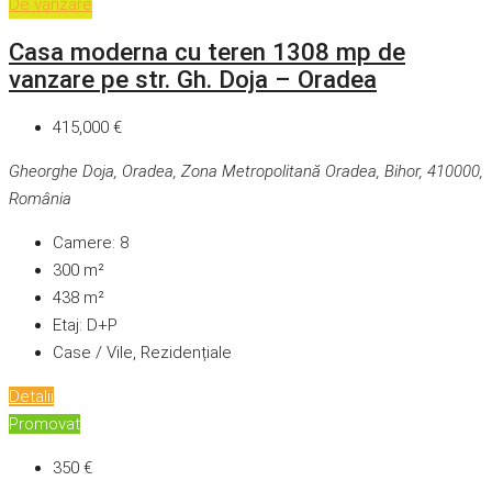
De vânzare
Casa moderna cu teren 1308 mp de
vanzare pe str. Gh. Doja – Oradea
415,000 €
Gheorghe Doja, Oradea, Zona Metropolitană Oradea, Bihor, 410000,
România
Camere:
8
300
m²
438
m²
Etaj:
D+P
Case / Vile, Rezidențiale
Detalii
Promovat
350 €