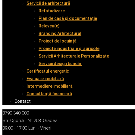
Servicii de arhitectură
Refatadizare
Plan de casă și documentație
Releveu(e)
Branding Arhitectural
Proiect de locuință
Proiecte industriale și agricole
Servicii Arhitecturale Personalizate
Servicii design buncăr
Certificatul energetic
Evaluare imobiliară
Intermediere imobiliară
Consultanță financiară
Contact
0790 340 000
Str. Ogorului Nr 208, Oradea
09:00 - 17:00 Luni - Vineri