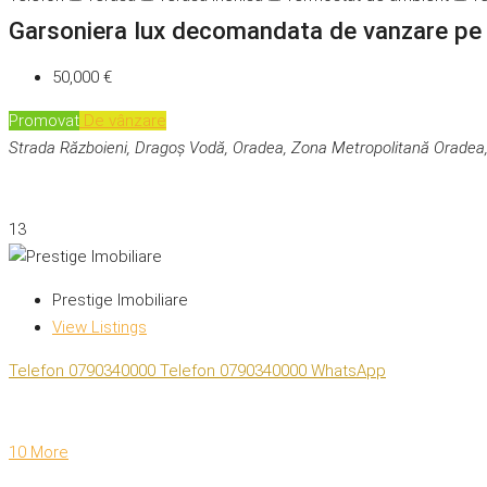
Garsoniera lux decomandata de vanzare pe 
50,000 €
Promovat
De vânzare
Strada Războieni, Dragoș Vodă, Oradea, Zona Metropolitană Oradea
13
Prestige Imobiliare
View Listings
Telefon
0790340000
Telefon
0790340000
WhatsApp
10 More