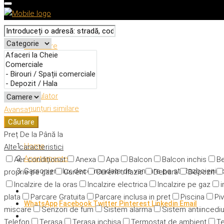
Descriere
Caracteristici
Adresă
Detalii
Calculator
Anunțuri similare
Avansat
Căutare
Preț
De la
Până la
Home
Alte caracteristici
Apartamente
Aer condiționat
Anexa
Apa
Balcon
Balcon inchis
Be
Garsoniera lux decomandata de vanzare pe str.Razboieni,z
proprie pe gaz
Curent
Curent trifazic
Debara
Depozit
Incalzire de la oras
Incalzire electrica
Incalzire pe gaz
i
plata
Parcare Gratuita
Parcare inclusa in pret
Piscina
Piv
WhatsApp
Facebook
Twitter
Pinterest
Linkedin
Email
miscare
Senzori de fum
Sistem alarma
Sistem antiincedi
Telefon
Terasa
Terasa inchisa
Termostat de ambient
Te