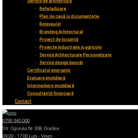
Servicii de arhitectură
Refatadizare
Plan de casă și documentație
Releveu(e)
Branding Arhitectural
Proiect de locuință
Proiecte industriale și agricole
Servicii Arhitecturale Personalizate
Servicii design buncăr
Certificatul energetic
Evaluare imobiliară
Intermediere imobiliară
Consultanță financiară
Contact
0790 340 000
Str. Ogorului Nr 208, Oradea
09:00 - 17:00 Luni - Vineri