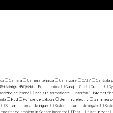
ci
Camara
Camera tehnica
Canalizare
CATV
Centrala 
ona Velenta- Oradea
Dressing
Filigorie
Fosa septica
Garaj
Gaz
Gradina
G
ncalzire pe lemne
Incalzire termoficare
Interfon
Internet fib
nita
Pod
Pompe de caldura
Semineu electric
Semineu p
u
Sistem automat de irigare
Sistem automat de irigatie
Siste
rmostat de ambient in fiecare incapere
Test
Utilitati in zona