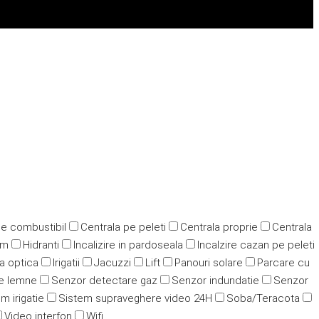
pe combustibil
Centrala pe peleti
Centrala proprie
Centrala
ym
Hidranti
Incalizire in pardoseala
Incalzire cazan pe peleti
ra optica
Irigatii
Jacuzzi
Lift
Panouri solare
Parcare cu
e lemne
Senzor detectare gaz
Senzor indundatie
Senzor
m irigatie
Sistem supraveghere video 24H
Soba/Teracota
Video interfon
Wifi