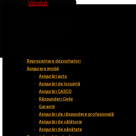
Inchiriat
Inchiriat
Vândut
Vândut
Vândut
Vândut
Acasă
Despre noi
Cumpără împreună cu noi
Vinde împreună cu noi
Închiriază
Servicii
Administrare imobil
Reprezentare dezvoltatori
Asigurare imobil
Asigurări auto
Asigurări de locuință
Asigurări CASCO
Răspunderi Civile
Garanții
Asigurări de răspundere profesională
Asigurări de călătorie
Asigurări de sănătate