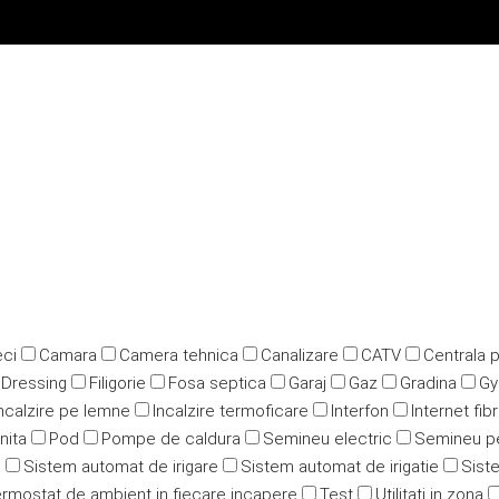
ci
Camara
Camera tehnica
Canalizare
CATV
Centrala 
Dressing
Filigorie
Fosa septica
Garaj
Gaz
Gradina
G
ncalzire pe lemne
Incalzire termoficare
Interfon
Internet fib
nita
Pod
Pompe de caldura
Semineu electric
Semineu p
u
Sistem automat de irigare
Sistem automat de irigatie
Siste
rmostat de ambient in fiecare incapere
Test
Utilitati in zona