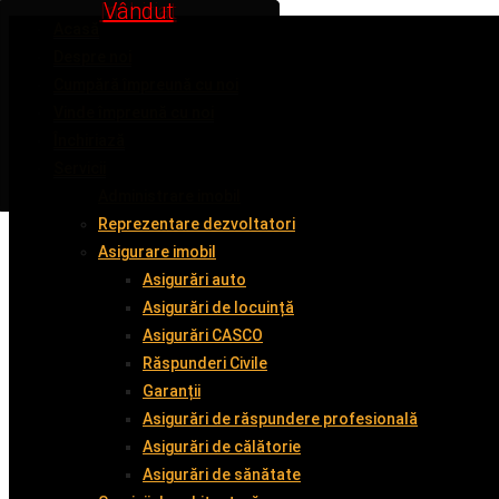
Inchiriat
Inchiriat
Inchiriat
Vândut
Vândut
Acasă
Despre noi
Cumpără împreună cu noi
Vinde împreună cu noi
Închiriază
Servicii
Administrare imobil
Reprezentare dezvoltatori
Asigurare imobil
Asigurări auto
Asigurări de locuință
Asigurări CASCO
Răspunderi Civile
Garanții
Asigurări de răspundere profesională
Asigurări de călătorie
Asigurări de sănătate