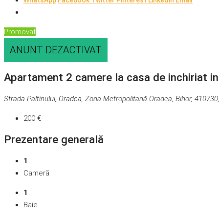
WhatsApp
Facebook
Twitter
Pinterest
Linkedin
Email
Promovat
ANUNT DEZACTIVAT
Apartament 2 camere la casa de inchiriat in
Strada Paltinului, Oradea, Zona Metropolitană Oradea, Bihor, 41073
200 €
Prezentare generală
1
Cameră
1
Baie