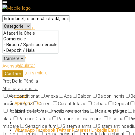
Descriere
Caracteristici
Adresă
Detalii
Video
Calculator
Avansat
Anunțuri similare
Căutare
Preț
De la
Până la
Alte caracteristici
Home
Aer condiționat
Anexa
Apa
Balcon
Balcon inchis
Be
Apartamente
proprie pe gaz
Curent
Curent trifazic
Debara
Depozit
Apartament 2 camere la casa de inchiriat in zona Garii
Incalzire de la oras
Incalzire electrica
Incalzire pe gaz
i
plata
Parcare Gratuita
Parcare inclusa in pret
Piscina
Piv
miscare
Senzori de fum
Sistem alarma
Sistem antiincedi
WhatsApp
Facebook
Twitter
Pinterest
Linkedin
Email
Telefon
Terasa
Terasa inchisa
Termostat de ambient
Te