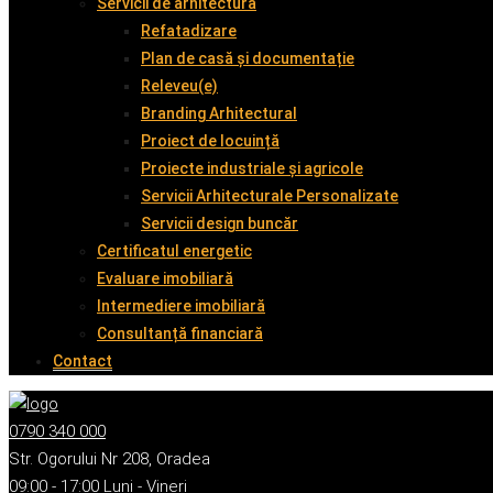
Servicii de arhitectură
Refatadizare
Plan de casă și documentație
Releveu(e)
Branding Arhitectural
Proiect de locuință
Proiecte industriale și agricole
Servicii Arhitecturale Personalizate
Servicii design buncăr
Certificatul energetic
Evaluare imobiliară
Intermediere imobiliară
Consultanță financiară
Contact
0790 340 000
Str. Ogorului Nr 208, Oradea
09:00 - 17:00 Luni - Vineri