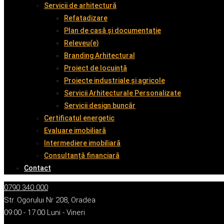
Servicii de arhitectură
Refatadizare
Plan de casă și documentație
Releveu(e)
Branding Arhitectural
Proiect de locuință
Proiecte industriale și agricole
Servicii Arhitecturale Personalizate
Servicii design buncăr
Certificatul energetic
Evaluare imobiliară
Intermediere imobiliară
Consultanță financiară
Contact
0790 340 000
Str. Ogorului Nr 208, Oradea
09:00 - 17:00 Luni - Vineri