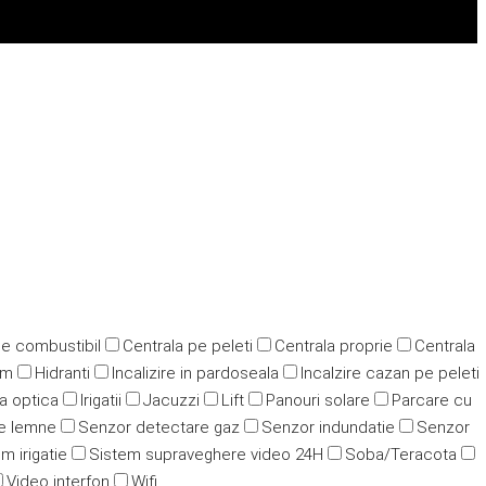
pe combustibil
Centrala pe peleti
Centrala proprie
Centrala
ym
Hidranti
Incalizire in pardoseala
Incalzire cazan pe peleti
ra optica
Irigatii
Jacuzzi
Lift
Panouri solare
Parcare cu
e lemne
Senzor detectare gaz
Senzor indundatie
Senzor
m irigatie
Sistem supraveghere video 24H
Soba/Teracota
Video interfon
Wifi