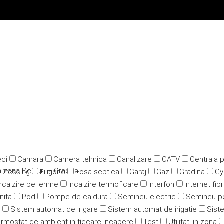
ci
Camara
Camera tehnica
Canalizare
CATV
Centrala 
 in zona Dealuri – Oradea
Dressing
Filigorie
Fosa septica
Garaj
Gaz
Gradina
G
ncalzire pe lemne
Incalzire termoficare
Interfon
Internet fib
nita
Pod
Pompe de caldura
Semineu electric
Semineu p
u
Sistem automat de irigare
Sistem automat de irigatie
Siste
rmostat de ambient in fiecare incapere
Test
Utilitati in zona