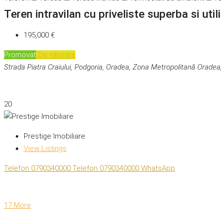
Teren intravilan cu priveliste superba si uti
195,000 €
Promovat
De vânzare
Strada Piatra Craiului, Podgoria, Oradea, Zona Metropolitană Oradea
20
Prestige Imobiliare
View Listings
Telefon
0790340000
Telefon
0790340000
WhatsApp
17 More