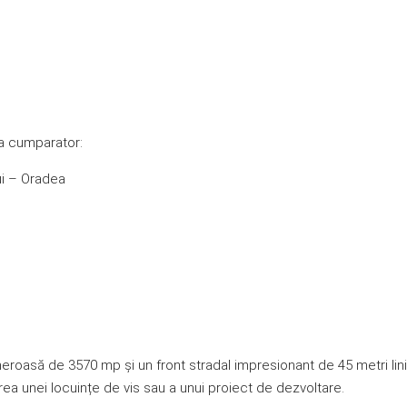
la cumparator:
lui – Oradea
asă de 3570 mp și un front stradal impresionant de 45 metri liniari
ea unei locuințe de vis sau a unui proiect de dezvoltare.