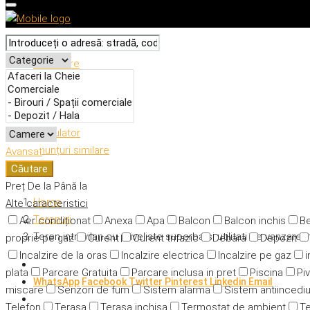
Descriere
Caracteristici
Adresă
Detalii
Calculator
Anunțuri similare
Avansat
Căutare
Preț
De la
Până la
Home
Alte caracteristici
Terenuri
Aer condiționat
Anexa
Apa
Balcon
Balcon inchis
Be
Teren intravilan cu priveliste superba si utilitati de vanzare
proprie pe gaz
Curent
Curent trifazic
Debara
Depozit
Incalzire de la oras
Incalzire electrica
Incalzire pe gaz
i
plata
Parcare Gratuita
Parcare inclusa in pret
Piscina
Piv
WhatsApp
Facebook
Twitter
Pinterest
Linkedin
Email
miscare
Senzori de fum
Sistem alarma
Sistem antiincedi
Telefon
Terasa
Terasa inchisa
Termostat de ambient
Te