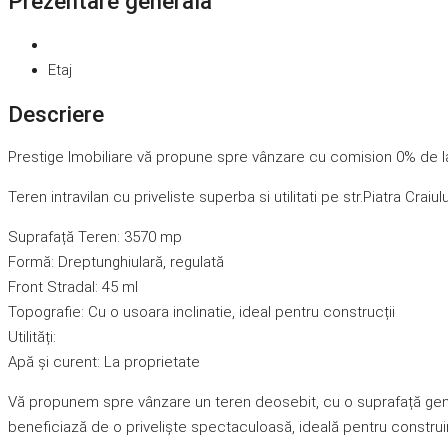
Prezentare generală
Etaj
Descriere
Prestige Imobiliare vă propune spre vânzare cu comision 0% de 
Teren intravilan cu priveliste superba si utilitati pe str.Piatra Craiu
Suprafață Teren: 3570 mp
Formă: Dreptunghiulară, regulată
Front Stradal: 45 ml
Topografie: Cu o usoara inclinatie, ideal pentru construcții
Utilități:
Apă și curent: La proprietate
Vă propunem spre vânzare un teren deosebit, cu o suprafață genero
beneficiază de o priveliște spectaculoasă, ideală pentru construir