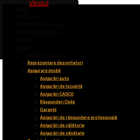
Vândut
Vândut
Vândut
Vândut
Acasă
Despre noi
Cumpără împreună cu noi
Vinde împreună cu noi
Închiriază
Servicii
Administrare imobil
Reprezentare dezvoltatori
Asigurare imobil
Asigurări auto
Asigurări de locuință
Asigurări CASCO
Răspunderi Civile
Garanții
Asigurări de răspundere profesională
Asigurări de călătorie
Asigurări de sănătate