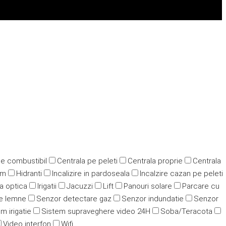
pe combustibil
Centrala pe peleti
Centrala proprie
Centrala
ym
Hidranti
Incalizire in pardoseala
Incalzire cazan pe peleti
ra optica
Irigatii
Jacuzzi
Lift
Panouri solare
Parcare cu
e lemne
Senzor detectare gaz
Senzor indundatie
Senzor
m irigatie
Sistem supraveghere video 24H
Soba/Teracota
Video interfon
Wifi