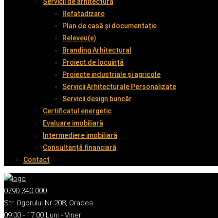
Servicii de arhitectură
Refatadizare
Plan de casă și documentație
Releveu(e)
Branding Arhitectural
Proiect de locuință
Proiecte industriale și agricole
Servicii Arhitecturale Personalizate
Servicii design buncăr
Certificatul energetic
Evaluare imobiliară
Intermediere imobiliară
Consultanță financiară
Contact
0790 340 000
Str. Ogorului Nr 208, Oradea
09:00 - 17:00 Luni - Vineri