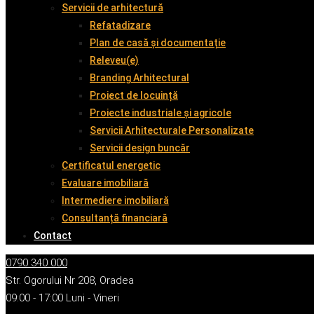
Servicii de arhitectură
Refatadizare
Plan de casă și documentație
Releveu(e)
Branding Arhitectural
Proiect de locuință
Proiecte industriale și agricole
Servicii Arhitecturale Personalizate
Servicii design buncăr
Certificatul energetic
Evaluare imobiliară
Intermediere imobiliară
Consultanță financiară
Contact
0790 340 000
Str. Ogorului Nr 208, Oradea
09:00 - 17:00 Luni - Vineri