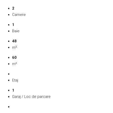
2
Camere
1
Baie
48
m²
60
m²
Etaj
1
Garaj / Loc de parcare