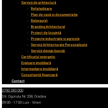
Servicii de arhitectură
Refatadizare
Plan de casă și documentație
Releveu(e)
Branding Arhitectural
Proiect de locuință
Proiecte industriale și agricole
Servicii Arhitecturale Personalizate
Servicii design buncăr
Certificatul energetic
Evaluare imobiliară
Intermediere imobiliară
Consultanță financiară
Contact
0790 340 000
Str. Ogorului Nr 208, Oradea
09:00 - 17:00 Luni - Vineri