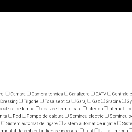
ci
Camara
Camera tehnica
Canalizare
CATV
Centrala 
Dressing
Filigorie
Fosa septica
Garaj
Gaz
Gradina
G
ncalzire pe lemne
Incalzire termoficare
Interfon
Internet fib
nita
Pod
Pompe de caldura
Semineu electric
Semineu p
u
Sistem automat de irigare
Sistem automat de irigatie
Siste
rmostat de ambient in fiecare incapere
Test
Utilitati in zona