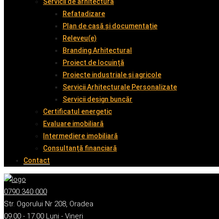
Servicii de arhitectură
Refatadizare
Plan de casă și documentație
Releveu(e)
Branding Arhitectural
Proiect de locuință
Proiecte industriale și agricole
Servicii Arhitecturale Personalizate
Servicii design buncăr
Certificatul energetic
Evaluare imobiliară
Intermediere imobiliară
Consultanță financiară
Contact
0790 340 000
Str. Ogorului Nr 208, Oradea
09:00 - 17:00 Luni - Vineri