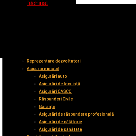
Inchiriat
Inchiriat
Vândut
Vândut
Vândut
Vândut
Vândut
Vândut
Acasă
Despre noi
Cumpără împreună cu noi
Vinde împreună cu noi
Închiriază
Servicii
Administrare imobil
Reprezentare dezvoltatori
Asigurare imobil
Asigurări auto
Asigurări de locuință
Asigurări CASCO
Răspunderi Civile
Garanții
Asigurări de răspundere profesională
Asigurări de călătorie
Asigurări de sănătate