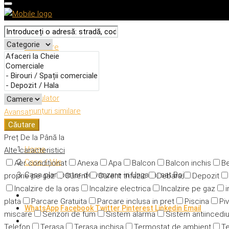
Descriere
Caracteristici
Adresă
Detalii
Calculator
Anunțuri similare
Avansat
Căutare
Preț
De la
Până la
Home
Alte caracteristici
Case / Vile
Aer condiționat
Anexa
Apa
Balcon
Balcon inchis
Be
Casa plan parter de vanzare in Ungaria, sat Bojt
proprie pe gaz
Curent
Curent trifazic
Debara
Depozit
Incalzire de la oras
Incalzire electrica
Incalzire pe gaz
i
plata
Parcare Gratuita
Parcare inclusa in pret
Piscina
Piv
WhatsApp
Facebook
Twitter
Pinterest
Linkedin
Email
miscare
Senzori de fum
Sistem alarma
Sistem antiincedi
Telefon
Terasa
Terasa inchisa
Termostat de ambient
Te