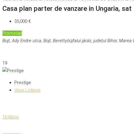
Casa plan parter de vanzare in Ungaria, sat 
35,000 €
Promovat
Bojt, Ady Endre utca, Bojt, Berettyóújfalui járás, județul Bihor, Mare
19
Prestige
View Listings
16 More