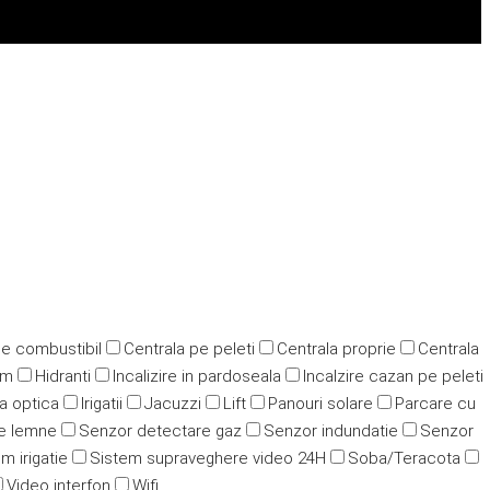
pe combustibil
Centrala pe peleti
Centrala proprie
Centrala
ym
Hidranti
Incalizire in pardoseala
Incalzire cazan pe peleti
ra optica
Irigatii
Jacuzzi
Lift
Panouri solare
Parcare cu
e lemne
Senzor detectare gaz
Senzor indundatie
Senzor
m irigatie
Sistem supraveghere video 24H
Soba/Teracota
Video interfon
Wifi