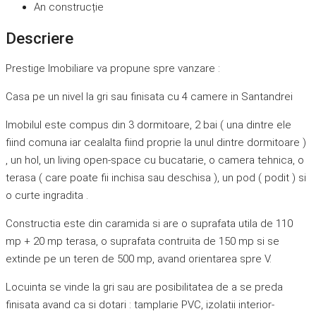
An construcție
Descriere
Prestige Imobiliare va propune spre vanzare :
Casa pe un nivel la gri sau finisata cu 4 camere in Santandrei
Imobilul este compus din 3 dormitoare, 2 bai ( una dintre ele
fiind comuna iar cealalta fiind proprie la unul dintre dormitoare )
, un hol, un living open-space cu bucatarie, o camera tehnica, o
terasa ( care poate fii inchisa sau deschisa ), un pod ( podit ) si
o curte ingradita .
Constructia este din caramida si are o suprafata utila de 110
mp + 20 mp terasa, o suprafata contruita de 150 mp si se
extinde pe un teren de 500 mp, avand orientarea spre V.
Locuinta se vinde la gri sau are posibilitatea de a se preda
finisata avand ca si dotari : tamplarie PVC, izolatii interior-