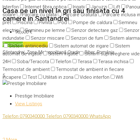
Interfon
Internet fibra optica
Irigatii
Jacuzzi
Lift
Panour
Casa pe un nivel la gri sau finisata cu 4
solare
Parcare cu plata
Parcare Gratuita
Parcare inclusa i
camere in Santandrei
pret
Piscina
Pivnita
Pod
Pompe de caldura
Semineu
electric
Semineu pe lemne
Senzor detectare gaz
Senzor
98,000 €
indundatie
Senzor miscare
Senzori de fum
Sistem alarma
Promovat
De vânzare
Sistem antiincediu
Sistem automat de irigare
Sistem
Sântandrei, Zona Metropolitană Oradea, Bihor, România
automat de irigatie
Sistem irigatie
Sistem supraveghere vid
24H
Soba/Teracota
Telefon
Terasa
Terasa inchisa
Termostat de ambient
Termostat de ambient in fiecare
5
incapere
Test
Utilitati in zona
Video interfon
Wifi
Prestige Imobiliare
View Listings
Telefon
0790340000
Telefon
0790340000
WhatsApp
2 More