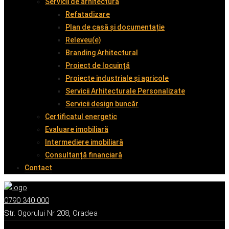
Servicii de arhitectură
Refatadizare
Plan de casă și documentație
Releveu(e)
Branding Arhitectural
Proiect de locuință
Proiecte industriale și agricole
Servicii Arhitecturale Personalizate
Servicii design buncăr
Certificatul energetic
Evaluare imobiliară
Intermediere imobiliară
Consultanță financiară
Contact
0790 340 000
Str. Ogorului Nr 208, Oradea