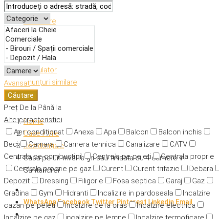
Descriere
Caracteristici
Adresă
Detalii
Calculator
Anunțuri similare
Avansat
Căutare
Preț
De la
Până la
Alte caracteristici
Home
Aer condiționat
Anexa
Apa
Balcon
Balcon inchis
Case / Vile
Beci
Camara
Camera tehnica
Canalizare
CATV
Rezidențiale
Centrala pe combustibil
Centrala pe peleti
Centrala proprie
Casa pe un nivel la gri sau finisata cu 4 camere in
Centrala proprie pe gaz
Curent
Curent trifazic
Debara
Santandrei
Depozit
Dressing
Filigorie
Fosa septica
Garaj
Gaz
Gradina
Gym
Hidranti
Incalizire in pardoseala
Incalzire
WhatsApp
Facebook
Twitter
Pinterest
Linkedin
Email
cazan pe peleti
Incalzire de la oras
Incalzire electrica
Incalzire pe gaz
incalzire pe lemne
Incalzire termoficare