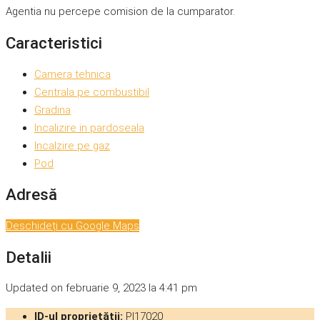
Agentia nu percepe comision de la cumparator.
Caracteristici
Camera tehnica
Centrala pe combustibil
Gradina
Incalizire in pardoseala
Incalzire pe gaz
Pod
Adresă
Deschideți cu Google Maps
Detalii
Updated on februarie 9, 2023 la 4:41 pm
ID-ul proprietății:
PI17020