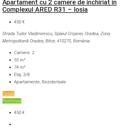
Apartament cu 2 camere de inchiriat in
Complexul ARED R31 – Iosia
450 €
Strada Tudor Vladimirescu, Splaiul Crișanei, Oradea, Zona
Metropolitană Oradea, Bihor, 410270, România
Camere:
2
55
m²
74
m²
Etaj:
3/8
Apartamente, Rezidențiale
Detalii
Promovat
450 €