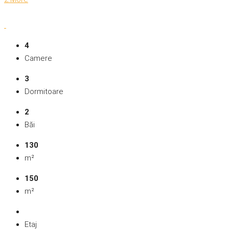
4
Camere
3
Dormitoare
2
Băi
130
m²
150
m²
Etaj