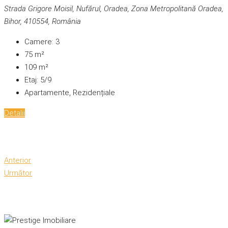
Strada Grigore Moisil, Nufărul, Oradea, Zona Metropolitană Oradea,
Bihor, 410554, România
Camere:
3
75
m²
109
m²
Etaj:
5/9
Apartamente, Rezidențiale
Detalii
Anterior
Următor