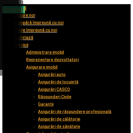
Acasă
De închiriat
De închiriat
De vânzare
De închiriat
Despre noi
Cumpără împreună cu noi
Vinde împreună cu noi
Închiriază
Servicii
Administrare imobil
Reprezentare dezvoltatori
Asigurare imobil
Asigurări auto
Asigurări de locuință
Asigurări CASCO
Răspunderi Civile
Garanții
Asigurări de răspundere profesională
Asigurări de călătorie
Asigurări de sănătate