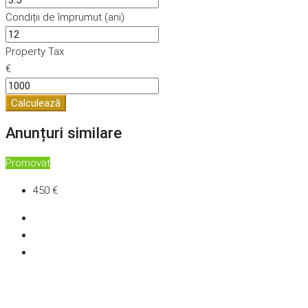
Condiții de împrumut (ani)
Property Tax
€
Calculează
Anunțuri similare
Promovat
450 €