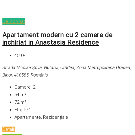
De închiriat
Apartament modern cu 2 camere de
inchiriat in Anastasia Residence
450 €
Strada Nicolae Șova, Nufărul, Oradea, Zona Metropolitană Oradea,
Bihor, 410585, România
Camere:
2
54
m²
72
m²
Etaj:
P/4
Apartamente, Rezidențiale
Detalii