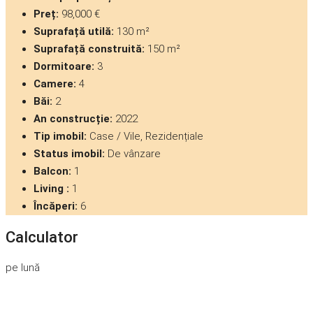
Preț:
98,000 €
Suprafață utilă:
130 m²
Suprafață construită:
150 m²
Dormitoare:
3
Camere:
4
Băi:
2
An construcție:
2022
Tip imobil:
Case / Vile, Rezidențiale
Status imobil:
De vânzare
Balcon:
1
Living :
1
Încăperi:
6
Calculator
pe lună