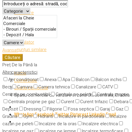
Descriere
Caracteristici
Adresă
Detalii
Calculator
Anunțuri similare
Avansat
Căutare
Preț
De la
Până la
Alte caracteristici
Home
Aer condiționat
Anexa
Apa
Balcon
Balcon inchis
Comerciale
Beci
Camara
Camera tehnica
Canalizare
CATV
Spatiu comercial
Centrala pe combustibil
Centrala pe peleti
Centrala proprie
Spatiu comercial de vanzare in zona Ultracentrala, Oradea
Centrala proprie pe gaz
Curent
Curent trifazic
Debara
Depozit
Dressing
Filigorie
Fosa septica
Garaj
Gaz
WhatsApp
Facebook
Twitter
Pinterest
Linkedin
Email
Gradina
Gym
Hidranti
Incalizire in pardoseala
Incalzire
cazan pe peleti
Incalzire de la oras
Incalzire electrica
Incalzire pe gaz
incalzire pe lemne
Incalzire termoficare