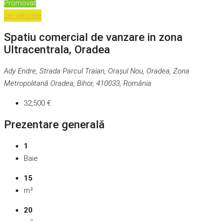
Promovat
De vânzare
Spatiu comercial de vanzare in zona
Ultracentrala, Oradea
Ady Endre, Strada Parcul Traian, Orașul Nou, Oradea, Zona
Metropolitană Oradea, Bihor, 410033, România
32,500 €
Prezentare generală
1
Baie
15
m²
20