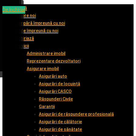
Acasă
De închiriat
De închiriat
De închiriat
De închiriat
Despre noi
Cumpără împreună cu noi
Vinde împreună cu noi
Închiriază
Servicii
Administrare imobil
Reprezentare dezvoltatori
Asigurare imobil
Asigurări auto
Asigurări de locuință
Asigurări CASCO
Răspunderi Civile
Garanții
Asigurări de răspundere profesională
Asigurări de călătorie
Asigurări de sănătate