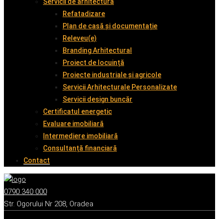
Servicii de arhitectură
Refatadizare
Plan de casă și documentație
Releveu(e)
Branding Arhitectural
Proiect de locuință
Proiecte industriale și agricole
Servicii Arhitecturale Personalizate
Servicii design buncăr
Certificatul energetic
Evaluare imobiliară
Intermediere imobiliară
Consultanță financiară
Contact
0790 340 000
Str. Ogorului Nr 208, Oradea