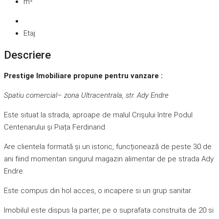
m²
Etaj
Descriere
Prestige Imobiliare propune pentru vanzare :
Spatiu comercial– zona Ultracentrala, str. Ady Endre
Este situat la strada, aproape de malul Crișului între Podul
Centenarului și Piața Ferdinand.
Are clientela formată și un istoric, funcționează de peste 30 de
ani fiind momentan singurul magazin alimentar de pe strada Ady
Endre.
Este compus din hol acces, o incapere si un grup sanitar.
Imobilul este dispus la parter, pe o suprafata construita de 20 si