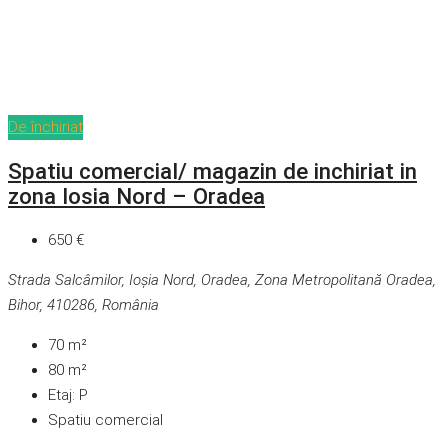
De închiriat
Spatiu comercial/ magazin de inchiriat in
zona Iosia Nord – Oradea
650 €
Strada Salcâmilor, Ioșia Nord, Oradea, Zona Metropolitană Oradea,
Bihor, 410286, România
70
m²
80
m²
Etaj:
P
Spatiu comercial