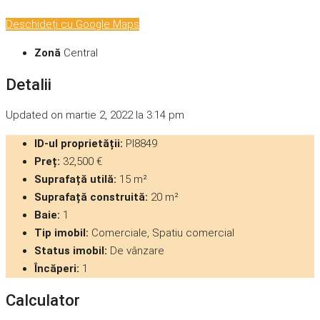
Deschideți cu Google Maps
Zonă
Central
Detalii
Updated on martie 2, 2022 la 3:14 pm
ID-ul proprietății:
PI8849
Preț:
32,500 €
Suprafață utilă:
15 m²
Suprafață construită:
20 m²
Baie:
1
Tip imobil:
Comerciale, Spatiu comercial
Status imobil:
De vânzare
Încăperi:
1
Calculator