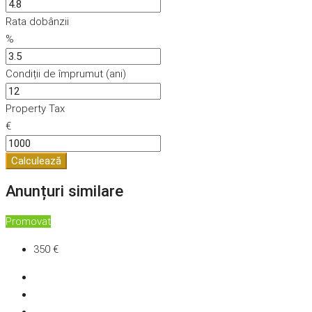
Rata dobânzii
%
Condiții de împrumut (ani)
Property Tax
€
Calculează
Anunțuri similare
Promovat
350 €