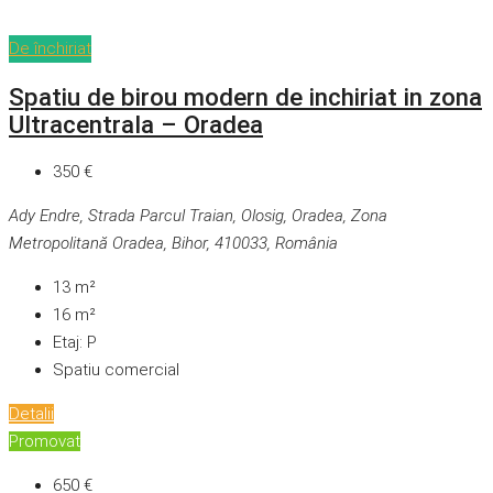
De închiriat
Spatiu de birou modern de inchiriat in zona
Ultracentrala – Oradea
350 €
Ady Endre, Strada Parcul Traian, Olosig, Oradea, Zona
Metropolitană Oradea, Bihor, 410033, România
13
m²
16
m²
Etaj:
P
Spatiu comercial
Detalii
Promovat
650 €