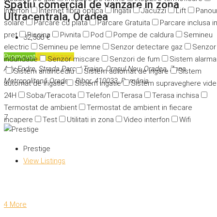
Spatiu comercial de vanzare in zona
Interfon
Internet fibra optica
Irigatii
Jacuzzi
Lift
Panour
Ultracentrala, Oradea
solare
Parcare cu plata
Parcare Gratuita
Parcare inclusa i
pret
Piscina
Pivnita
Pod
Pompe de caldura
Semineu
32,500 €
electric
Semineu pe lemne
Senzor detectare gaz
Senzor
Promovat
De vânzare
indundatie
Senzor miscare
Senzori de fum
Sistem alarma
Ady Endre, Strada Parcul Traian, Orașul Nou, Oradea, Zona
Sistem antiincediu
Sistem automat de irigare
Sistem
Metropolitană Oradea, Bihor, 410033, România
automat de irigatie
Sistem irigatie
Sistem supraveghere vid
24H
Soba/Teracota
Telefon
Terasa
Terasa inchisa
Termostat de ambient
Termostat de ambient in fiecare
7
incapere
Test
Utilitati in zona
Video interfon
Wifi
Prestige
View Listings
4 More