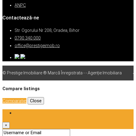
ANPC
Contactează-ne
Str. Ogorului Nr 208, Oradea, Bihor
0790 340 000
office@prestigeimob.ro
© Prestige Imobiliare ® Marcă Înregistrata - - Agenție Imobiliara
vps
Compare listings
Comparaţie
Close
Login
×