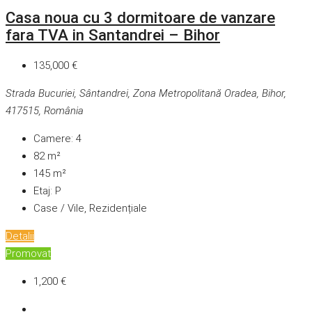
Casa noua cu 3 dormitoare de vanzare
fara TVA in Santandrei – Bihor
135,000 €
Strada Bucuriei, Sântandrei, Zona Metropolitană Oradea, Bihor,
417515, România
Camere:
4
82
m²
145
m²
Etaj:
P
Case / Vile, Rezidențiale
Detalii
Promovat
1,200 €