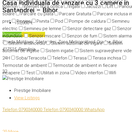
Casa individuala de vanzare cu 3 camere in
Interfon
Internet fibra optica
Irigatii
Jacuzzi
Lift
Panour
Santandrei – Bihor
solare
Parcare cu plata
Parcare Gratuita
Parcare inclusa i
pret
Piscina
Pivnita
Pod
Pompe de caldura
Semineu
135,000 €
electric
Semineu pe lemne
Senzor detectare gaz
Senzor
Promovat
De vânzare
indundatie
Senzor miscare
Senzori de fum
Sistem alarma
Strada Moldovei, Sântandrei, Zona Metropolitană Oradea, Bihor,
Sistem antiincediu
Sistem automat de irigare
Sistem
417515, România
automat de irigatie
Sistem irigatie
Sistem supraveghere vid
24H
Soba/Teracota
Telefon
Terasa
Terasa inchisa
Termostat de ambient
Termostat de ambient in fiecare
32
incapere
Test
Utilitati in zona
Video interfon
Wifi
Prestige Imobiliare
View Listings
Telefon
0790340000
Telefon
0790340000
WhatsApp
29 More