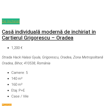
De închiriat
Casă individuală modernă de inchiriat in
Cartierul Grigorescu – Oradea
1,200 €
Strada Hack Halasi Gyula, Grigorescu, Oradea, Zona Metropolitană
Oradea, Bihor, 410538, România
Camere:
5
140
m²
160
m²
Etaj:
P+E
Case / Vile
Detalii