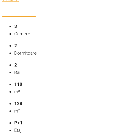
3
Camere
2
Dormitoare
2
Băi
110
m²
128
m²
P+1
Etaj