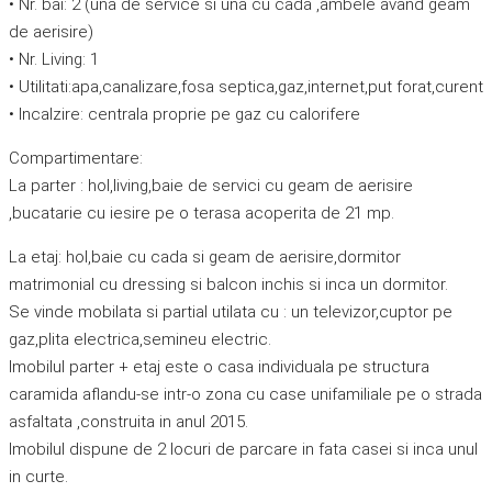
• Nr. bai: 2 (una de service si una cu cada ,ambele avand geam
de aerisire)
• Nr. Living: 1
• Utilitati:apa,canalizare,fosa septica,gaz,internet,put forat,curent
• Incalzire: centrala proprie pe gaz cu calorifere
Compartimentare:
La parter : hol,living,baie de servici cu geam de aerisire
,bucatarie cu iesire pe o terasa acoperita de 21 mp.
La etaj: hol,baie cu cada si geam de aerisire,dormitor
matrimonial cu dressing si balcon inchis si inca un dormitor.
Se vinde mobilata si partial utilata cu : un televizor,cuptor pe
gaz,plita electrica,semineu electric.
Imobilul parter + etaj este o casa individuala pe structura
caramida aflandu-se intr-o zona cu case unifamiliale pe o strada
asfaltata ,construita in anul 2015.
Imobilul dispune de 2 locuri de parcare in fata casei si inca unul
in curte.