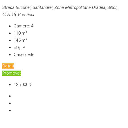
Strada Bucuriei, Sântandrei, Zona Metropolitană Oradea, Bihor,
417515, România
Camere:
4
110
m²
145
m²
Etaj:
P
Case / Vile
Detalii
Promovat
135,000 €