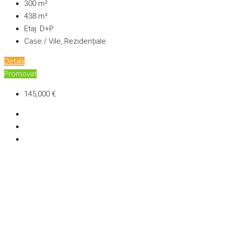
300
m²
438
m²
Etaj:
D+P
Case / Vile, Rezidențiale
Detalii
Promovat
145,000 €