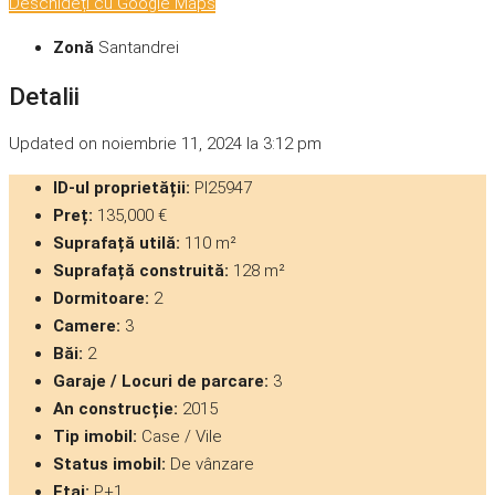
Deschideți cu Google Maps
Zonă
Santandrei
Detalii
Updated on noiembrie 11, 2024 la 3:12 pm
ID-ul proprietății:
PI25947
Preț:
135,000 €
Suprafață utilă:
110 m²
Suprafață construită:
128 m²
Dormitoare:
2
Camere:
3
Băi:
2
Garaje / Locuri de parcare:
3
An construcție:
2015
Tip imobil:
Case / Vile
Status imobil:
De vânzare
Etaj:
P+1