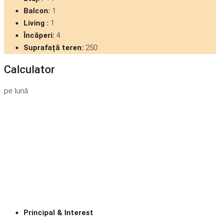
Balcon:
1
Living :
1
Încăperi:
4
Suprafață teren:
250
Calculator
pe lună
Principal & Interest