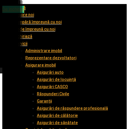
Acasă
De vânzare
De vânzare
De vânzare
De închiriat
Despre noi
Cumpără împreună cu noi
Vinde împreună cu noi
Închiriază
Servicii
Administrare imobil
Reprezentare dezvoltatori
Asigurare imobil
Asigurări auto
Asigurări de locuință
Asigurări CASCO
Răspunderi Civile
Garanții
Asigurări de răspundere profesională
Asigurări de călătorie
Asigurări de sănătate