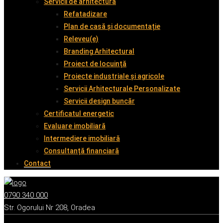
Servicii de arhitectură
Refatadizare
Plan de casă și documentație
Releveu(e)
Branding Arhitectural
Proiect de locuință
Proiecte industriale și agricole
Servicii Arhitecturale Personalizate
Servicii design buncăr
Certificatul energetic
Evaluare imobiliară
Intermediere imobiliară
Consultanță financiară
Contact
0790 340 000
Str. Ogorului Nr 208, Oradea