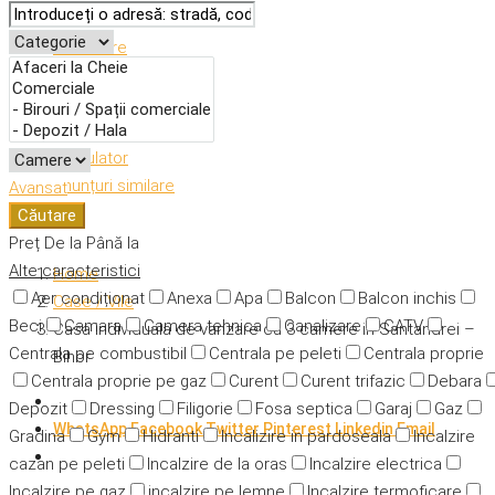
Descriere
Caracteristici
Adresă
Detalii
Calculator
Anunțuri similare
Avansat
Căutare
Preț
De la
Până la
Alte caracteristici
Home
Aer condiționat
Anexa
Apa
Balcon
Balcon inchis
Case / Vile
Beci
Camara
Camera tehnica
Canalizare
CATV
Casa individuala de vanzare cu 3 camere in Santandrei –
Centrala pe combustibil
Centrala pe peleti
Centrala proprie
Bihor
Centrala proprie pe gaz
Curent
Curent trifazic
Debara
Depozit
Dressing
Filigorie
Fosa septica
Garaj
Gaz
WhatsApp
Facebook
Twitter
Pinterest
Linkedin
Email
Gradina
Gym
Hidranti
Incalizire in pardoseala
Incalzire
cazan pe peleti
Incalzire de la oras
Incalzire electrica
Incalzire pe gaz
incalzire pe lemne
Incalzire termoficare