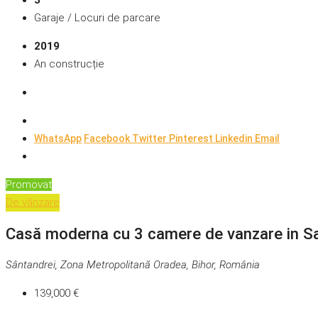
3
Garaje / Locuri de parcare
2019
An construcție
WhatsApp
Facebook
Twitter
Pinterest
Linkedin
Email
Promovat
De vânzare
Casă moderna cu 3 camere de vanzare in S
Sântandrei, Zona Metropolitană Oradea, Bihor, România
139,000 €