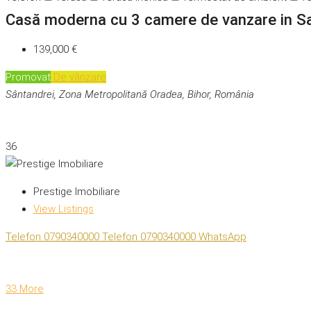
Casă moderna cu 3 camere de vanzare in S
139,000 €
Promovat
De vânzare
Sântandrei, Zona Metropolitană Oradea, Bihor, România
36
Prestige Imobiliare
View Listings
Telefon
0790340000
Telefon
0790340000
WhatsApp
33 More