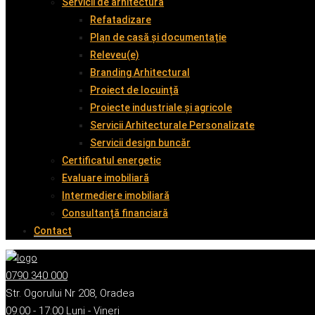
Servicii de arhitectură
Refatadizare
Plan de casă și documentație
Releveu(e)
Branding Arhitectural
Proiect de locuință
Proiecte industriale și agricole
Servicii Arhitecturale Personalizate
Servicii design buncăr
Certificatul energetic
Evaluare imobiliară
Intermediere imobiliară
Consultanță financiară
Contact
0790 340 000
Str. Ogorului Nr 208, Oradea
09:00 - 17:00 Luni - Vineri