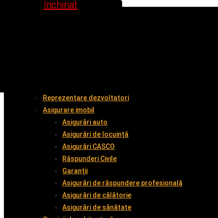
Inchiriat
Inchiriat
Vândut
Vândut
Vândut
Vândut
Vândut
Vândut
Acasă
Despre noi
Cumpără împreună cu noi
Vinde împreună cu noi
Închiriază
Servicii
Administrare imobil
Reprezentare dezvoltatori
Asigurare imobil
Asigurări auto
Asigurări de locuință
Asigurări CASCO
Răspunderi Civile
Garanții
Asigurări de răspundere profesională
Asigurări de călătorie
Asigurări de sănătate