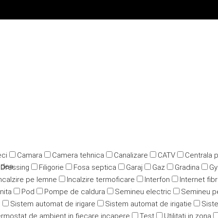
ci
Camara
Camera tehnica
Canalizare
CATV
Centrala 
adea
Dressing
Filigorie
Fosa septica
Garaj
Gaz
Gradina
G
ncalzire pe lemne
Incalzire termoficare
Interfon
Internet fib
nita
Pod
Pompe de caldura
Semineu electric
Semineu p
u
Sistem automat de irigare
Sistem automat de irigatie
Siste
rmostat de ambient in fiecare incapere
Test
Utilitati in zona