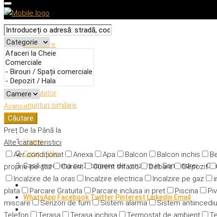
Descriere
Caracteristici
Adresă
Detalii
Calculator
Anunțuri similare
Avansat
Căutare
Preț
De la
Până la
Home
Alte caracteristici
Case / Vile
Aer condiționat
Anexa
Apa
Balcon
Balcon inchis
Be
Casă moderna cu 3 camere de vanzare in Santandrei – Or
proprie pe gaz
Curent
Curent trifazic
Debara
Depozit
Incalzire de la oras
Incalzire electrica
Incalzire pe gaz
i
plata
Parcare Gratuita
Parcare inclusa in pret
Piscina
Piv
WhatsApp
Facebook
Twitter
Pinterest
Linkedin
Email
miscare
Senzori de fum
Sistem alarma
Sistem antiincedi
Telefon
Terasa
Terasa inchisa
Termostat de ambient
Te