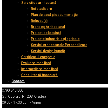
Servicii de arhitectură
Refatadizare
Plan de casă și documentație
Releveu(e)
Branding Arhitectural
Proiect de locuință
Proiecte industriale și agricole
Servicii Arhitecturale Personalizate
Servicii design buncăr
Certificatul energetic
Evaluare imobiliară
Intermediere imobiliară
Consultanță financiară
Contact
0790 340 000
Str. Ogorului Nr 208, Oradea
09:00 - 17:00 Luni - Vineri