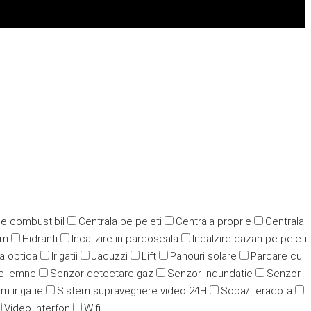
pe combustibil
Centrala pe peleti
Centrala proprie
Centrala
ym
Hidranti
Incalizire in pardoseala
Incalzire cazan pe peleti
ra optica
Irigatii
Jacuzzi
Lift
Panouri solare
Parcare cu
e lemne
Senzor detectare gaz
Senzor indundatie
Senzor
m irigatie
Sistem supraveghere video 24H
Soba/Teracota
Video interfon
Wifi