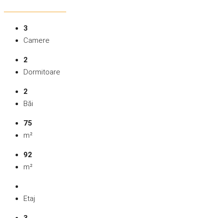
3
Camere
2
Dormitoare
2
Băi
75
m²
92
m²
Etaj