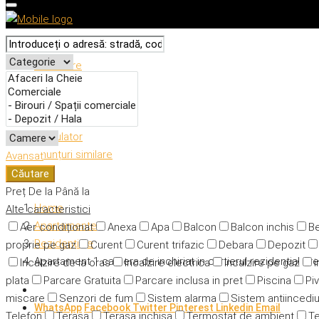
Descriere
Caracteristici
Adresă
Detalii
Calculator
Anunțuri similare
Avansat
Căutare
Preț
De la
Până la
Home
Alte caracteristici
Apartamente
Aer condiționat
Anexa
Apa
Balcon
Balcon inchis
Be
Rezidențiale
proprie pe gaz
Curent
Curent trifazic
Debara
Depozit
Apartament 1 camera de inchiriat in cartierul rezidential A
Incalzire de la oras
Incalzire electrica
Incalzire pe gaz
i
plata
Parcare Gratuita
Parcare inclusa in pret
Piscina
Piv
miscare
Senzori de fum
Sistem alarma
Sistem antiincedi
WhatsApp
Facebook
Twitter
Pinterest
Linkedin
Email
Telefon
Terasa
Terasa inchisa
Termostat de ambient
Te