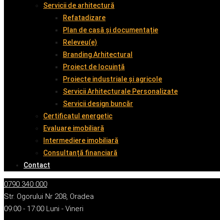
Servicii de arhitectură
Refatadizare
Plan de casă și documentație
Releveu(e)
Branding Arhitectural
Proiect de locuință
Proiecte industriale și agricole
Servicii Arhitecturale Personalizate
Servicii design buncăr
Certificatul energetic
Evaluare imobiliară
Intermediere imobiliară
Consultanță financiară
Contact
0790 340 000
Str. Ogorului Nr 208, Oradea
09:00 - 17:00 Luni - Vineri