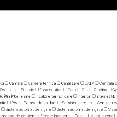
ci
Camara
Camera tehnica
Canalizare
CATV
Centrala 
Dressing
Filigorie
Fosa septica
Garaj
Gaz
Gradina
G
red-Oradea
ncalzire pe lemne
Incalzire termoficare
Interfon
Internet fib
nita
Pod
Pompe de caldura
Semineu electric
Semineu p
u
Sistem automat de irigare
Sistem automat de irigatie
Siste
rmostat de ambient in fiecare incapere
Test
Utilitati in zona