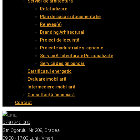
Servicii de arhitectură
Refatadizare
Plan de casă și documentație
Releveu(e)
Branding Arhitectural
Proiect de locuință
Proiecte industriale și agricole
Servicii Arhitecturale Personalizate
Servicii design buncăr
Certificatul energetic
Evaluare imobiliară
Intermediere imobiliară
Consultanță financiară
Contact
0790 340 000
Str. Ogorului Nr 208, Oradea
09:00 - 17:00 Luni - Vineri