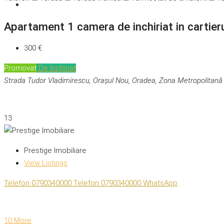
Apartament 1 camera de inchiriat in cartier
300 €
Promovat
De închiriat
Strada Tudor Vladimirescu, Orașul Nou, Oradea, Zona Metropolitană
13
Prestige Imobiliare
View Listings
Telefon
0790340000
Telefon
0790340000
WhatsApp
10 More