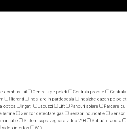
pe combustibil
Centrala pe peleti
Centrala proprie
Centrala
ym
Hidranti
Incalizire in pardoseala
Incalzire cazan pe peleti
ra optica
Irigatii
Jacuzzi
Lift
Panouri solare
Parcare cu
e lemne
Senzor detectare gaz
Senzor indundatie
Senzor
m irigatie
Sistem supraveghere video 24H
Soba/Teracota
Video interfon
Wifi