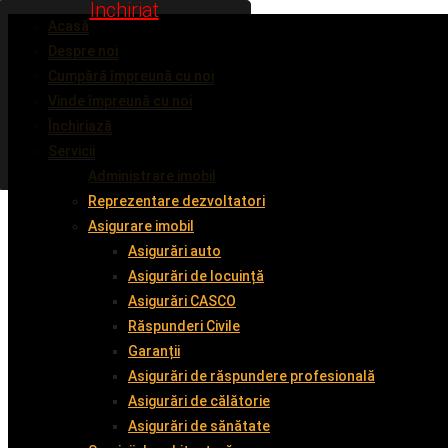
Inchiriat
Inchiriat
Inchiriat
Acasă
Despre noi
Cumpără împreună cu noi
Vinde împreună cu noi
Închiriază
Servicii
Administrare imobil
Reprezentare dezvoltatori
Asigurare imobil
Asigurări auto
Asigurări de locuință
Asigurări CASCO
Răspunderi Civile
Garanții
Asigurări de răspundere profesională
Asigurări de călătorie
Asigurări de sănătate