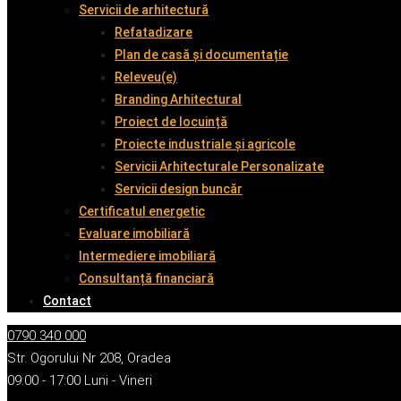
Servicii de arhitectură
Refatadizare
Plan de casă și documentație
Releveu(e)
Branding Arhitectural
Proiect de locuință
Proiecte industriale și agricole
Servicii Arhitecturale Personalizate
Servicii design buncăr
Certificatul energetic
Evaluare imobiliară
Intermediere imobiliară
Consultanță financiară
Contact
0790 340 000
Str. Ogorului Nr 208, Oradea
09:00 - 17:00 Luni - Vineri