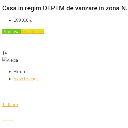
Casa in regim D+P+M de vanzare in zona N.
299,000 €
Promovat
De vânzare
14
Alexia
View Listings
11 More