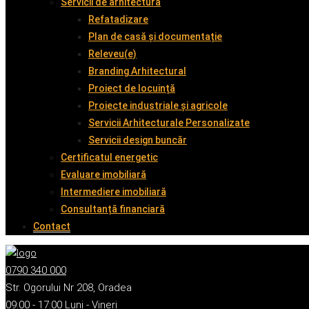
Servicii de arhitectură
Refatadizare
Plan de casă și documentație
Releveu(e)
Branding Arhitectural
Proiect de locuință
Proiecte industriale și agricole
Servicii Arhitecturale Personalizate
Servicii design buncăr
Certificatul energetic
Evaluare imobiliară
Intermediere imobiliară
Consultanță financiară
Contact
0790 340 000
Str. Ogorului Nr 208, Oradea
09:00 - 17:00 Luni - Vineri