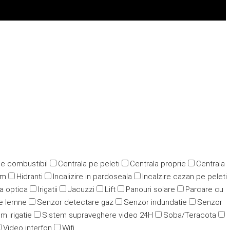
pe combustibil
Centrala pe peleti
Centrala proprie
Centrala
ym
Hidranti
Incalizire in pardoseala
Incalzire cazan pe peleti
ra optica
Irigatii
Jacuzzi
Lift
Panouri solare
Parcare cu
e lemne
Senzor detectare gaz
Senzor indundatie
Senzor
m irigatie
Sistem supraveghere video 24H
Soba/Teracota
Video interfon
Wifi