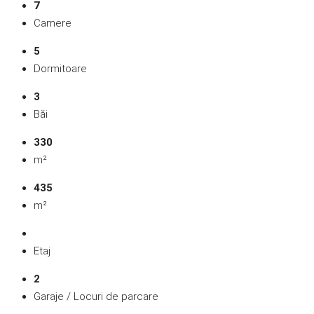
7
Camere
5
Dormitoare
3
Băi
330
m²
435
m²
Etaj
2
Garaje / Locuri de parcare