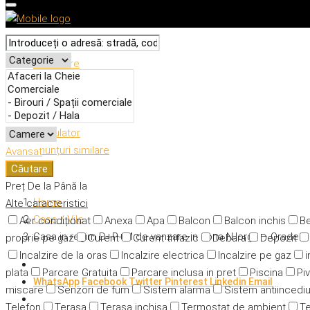
Descriere
Caracteristici
Adresă
Detalii
Calculator
Anunțuri similare
Avansat
Căutare
Preț
De la
Până la
Home
Alte caracteristici
Case / Vile
Aer condiționat
Anexa
Apa
Balcon
Balcon inchis
Be
Casa in regim D+P+M de vanzare in zona N.Iorga – Oradea
proprie pe gaz
Curent
Curent trifazic
Debara
Depozit
Incalzire de la oras
Incalzire electrica
Incalzire pe gaz
i
plata
Parcare Gratuita
Parcare inclusa in pret
Piscina
Piv
WhatsApp
Facebook
Twitter
Pinterest
Linkedin
Email
miscare
Senzori de fum
Sistem alarma
Sistem antiincedi
Telefon
Terasa
Terasa inchisa
Termostat de ambient
Te