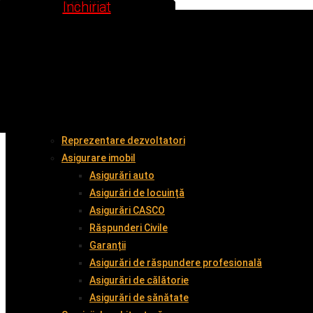
Inchiriat
Inchiriat
Vândut
Vândut
Vândut
Vândut
Vândut
Vândut
Acasă
Despre noi
Cumpără împreună cu noi
Vinde împreună cu noi
Închiriază
Servicii
Administrare imobil
Reprezentare dezvoltatori
Asigurare imobil
Asigurări auto
Asigurări de locuință
Asigurări CASCO
Răspunderi Civile
Garanții
Asigurări de răspundere profesională
Asigurări de călătorie
Asigurări de sănătate