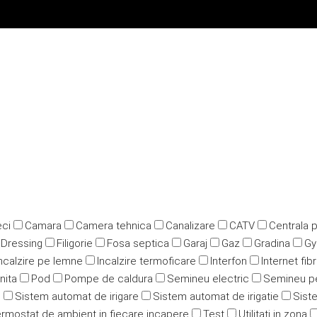
ci
Camara
Camera tehnica
Canalizare
CATV
Centrala 
Dressing
Filigorie
Fosa septica
Garaj
Gaz
Gradina
G
ncalzire pe lemne
Incalzire termoficare
Interfon
Internet fib
nita
Pod
Pompe de caldura
Semineu electric
Semineu p
u
Sistem automat de irigare
Sistem automat de irigatie
Siste
rmostat de ambient in fiecare incapere
Test
Utilitati in zona