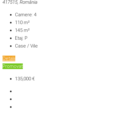
417515, România
Camere:
4
110
m²
145
m²
Etaj:
P
Case / Vile
Detalii
Promovat
135,000 €