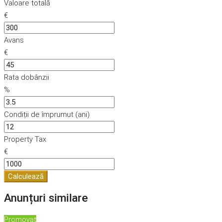
Valoare totală
€
Avans
€
Rata dobânzii
%
Condiții de împrumut (ani)
Property Tax
€
Calculează
Anunțuri similare
Promovat