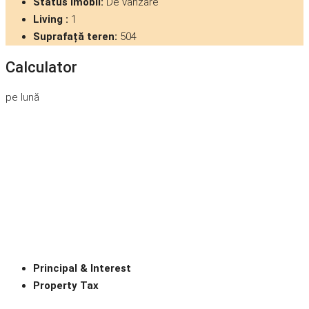
Status imobil:
De vânzare
Living :
1
Suprafață teren:
504
Calculator
pe lună
Principal & Interest
Property Tax