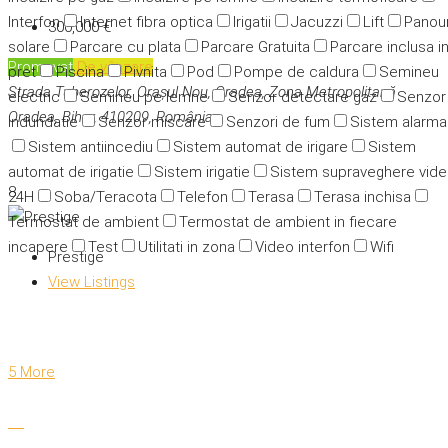
Interfon
Internet fibra optica
Irigatii
Jacuzzi
Lift
Panour
300,000 €
solare
Parcare cu plata
Parcare Gratuita
Parcare inclusa i
Promovat
De vânzare
pret
Piscina
Pivnita
Pod
Pompe de caldura
Semineu
Strada Tuberozelor, Orașul Nou, Oradea, Zona Metropolitană
electric
Semineu pe lemne
Senzor detectare gaz
Senzor
Oradea, Bihor, 410209, România
indundatie
Senzor miscare
Senzori de fum
Sistem alarma
Sistem antiincediu
Sistem automat de irigare
Sistem
automat de irigatie
Sistem irigatie
Sistem supraveghere vid
8
24H
Soba/Teracota
Telefon
Terasa
Terasa inchisa
Termostat de ambient
Termostat de ambient in fiecare
incapere
Test
Utilitati in zona
Video interfon
Wifi
Prestige
View Listings
5 More