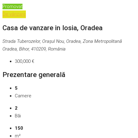
Promovat
De vânzare
Casa de vanzare in Iosia, Oradea
Strada Tuberozelor, Orașul Nou, Oradea, Zona Metropolitană
Oradea, Bihor, 410209, România
300,000 €
Prezentare generală
5
Camere
2
Băi
150
m²