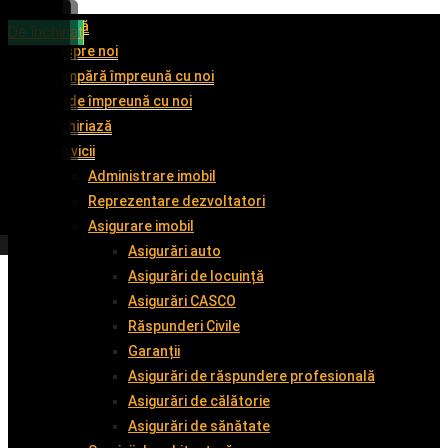
Acasă
De vânzare
De vânzare
De vânzare
De închiriat
Despre noi
Cumpără împreună cu noi
Vinde împreună cu noi
Închiriază
Servicii
Administrare imobil
Reprezentare dezvoltatori
Asigurare imobil
Asigurări auto
Asigurări de locuință
Asigurări CASCO
Răspunderi Civile
Garanții
Asigurări de răspundere profesională
Asigurări de călătorie
Asigurări de sănătate