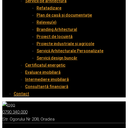
Servicii de arhitectură
Refatadizare
Plan de casă și documentație
Releveu(e)
Branding Arhitectural
Proiect de locuință
Proiecte industriale și agricole
Servicii Arhitecturale Personalizate
Servicii design buncăr
Certificatul energetic
Evaluare imobiliară
Intermediere imobiliară
Consultanță financiară
Contact
0790 340 000
Str. Ogorului Nr 208, Oradea