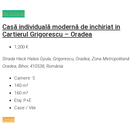
De închiriat
Casă individuală modernă de inchiriat in
Cartierul Grigorescu – Oradea
1,200 €
Strada Hack Halasi Gyula, Grigorescu, Oradea, Zona Metropolitană
Oradea, Bihor, 410538, România
Camere:
5
140
m²
160
m²
Etaj:
P+E
Case / Vile
Detalii