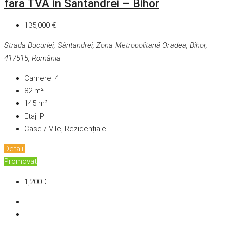
fara TVA in Santandrei – Bihor
135,000 €
Strada Bucuriei, Sântandrei, Zona Metropolitană Oradea, Bihor,
417515, România
Camere:
4
82
m²
145
m²
Etaj:
P
Case / Vile, Rezidențiale
Detalii
Promovat
1,200 €