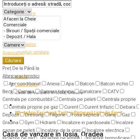
Descriere
Caracteristici
Adresă
Detalii
Calculator
Anunțuri similare
Avansat
Căutare
Preț
De la
Până la
Alte caracteristici
Home
Aer condiționat
Anexa
Apa
Balcon
Balcon inchis
Case / Vile
Beci
Camara
Camera tehnica
Canalizare
CATV
Casa de vanzare in Iosia, Oradea
Centrala pe combustibil
Centrala pe peleti
Centrala proprie
Centrala proprie pe gaz
Curent
Curent trifazic
Debara
WhatsApp
Facebook
Twitter
Pinterest
Linkedin
Email
Depozit
Dressing
Filigorie
Fosa septica
Garaj
Gaz
Gradina
Gym
Hidranti
Incalizire in pardoseala
Incalzire
cazan pe peleti
Incalzire de la oras
Incalzire electrica
Casa de vanzare in Iosia, Oradea
Incalzire pe gaz
incalzire pe lemne
Incalzire termoficare