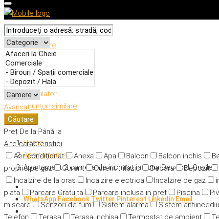
Descriere
Caracteristici
Adresă
Detalii
Calculator
Anunțuri similare
Avansat
Căutare
Preț
De la
Până la
Home
Alte caracteristici
Apartamente
Aer condiționat
Anexa
Apa
Balcon
Balcon inchis
Be
Apartament 2 camere de inchiriat in zona Decebal, Oradea
proprie pe gaz
Curent
Curent trifazic
Debara
Depozit
Incalzire de la oras
Incalzire electrica
Incalzire pe gaz
i
plata
Parcare Gratuita
Parcare inclusa in pret
Piscina
Piv
WhatsApp
Facebook
Twitter
Pinterest
Linkedin
Email
miscare
Senzori de fum
Sistem alarma
Sistem antiincedi
Telefon
Terasa
Terasa inchisa
Termostat de ambient
Te