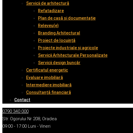
Servicii de arhitectură
Refatadizare
Plan de casă și documentație
Releveu(e)
Branding Arhitectural
Proiect de locuință
Proiecte industriale și agricole
Servicii Arhitecturale Personalizate
Servicii design buncăr
Certificatul energetic
Evaluare imobiliară
Intermediere imobiliară
Consultanță financiară
Contact
0790 340 000
Str. Ogorului Nr 208, Oradea
09:00 - 17:00 Luni - Vineri