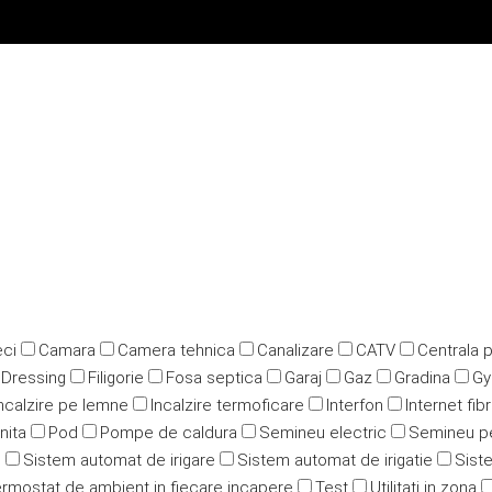
ci
Camara
Camera tehnica
Canalizare
CATV
Centrala 
Dressing
Filigorie
Fosa septica
Garaj
Gaz
Gradina
G
ncalzire pe lemne
Incalzire termoficare
Interfon
Internet fib
nita
Pod
Pompe de caldura
Semineu electric
Semineu p
u
Sistem automat de irigare
Sistem automat de irigatie
Siste
rmostat de ambient in fiecare incapere
Test
Utilitati in zona