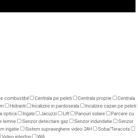
pe combustibil
Centrala pe peleti
Centrala proprie
Centrala
ym
Hidranti
Incalizire in pardoseala
Incalzire cazan pe peleti
ra optica
Irigatii
Jacuzzi
Lift
Panouri solare
Parcare cu
e lemne
Senzor detectare gaz
Senzor indundatie
Senzor
m irigatie
Sistem supraveghere video 24H
Soba/Teracota
Video interfon
Wifi