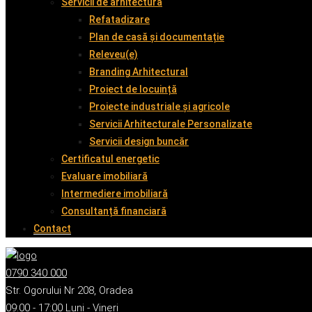
Servicii de arhitectură
Refatadizare
Plan de casă și documentație
Releveu(e)
Branding Arhitectural
Proiect de locuință
Proiecte industriale și agricole
Servicii Arhitecturale Personalizate
Servicii design buncăr
Certificatul energetic
Evaluare imobiliară
Intermediere imobiliară
Consultanță financiară
Contact
0790 340 000
Str. Ogorului Nr 208, Oradea
09:00 - 17:00 Luni - Vineri