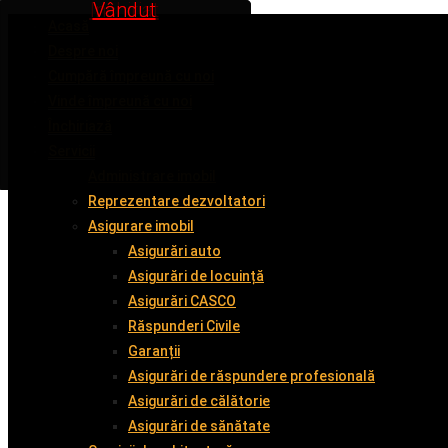
Inchiriat
Inchiriat
Inchiriat
Vândut
Vândut
Acasă
Despre noi
Cumpără împreună cu noi
Vinde împreună cu noi
Închiriază
Servicii
Administrare imobil
Reprezentare dezvoltatori
Asigurare imobil
Asigurări auto
Asigurări de locuință
Asigurări CASCO
Răspunderi Civile
Garanții
Asigurări de răspundere profesională
Asigurări de călătorie
Asigurări de sănătate