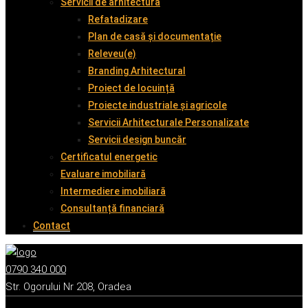
Servicii de arhitectură
Refatadizare
Plan de casă și documentație
Releveu(e)
Branding Arhitectural
Proiect de locuință
Proiecte industriale și agricole
Servicii Arhitecturale Personalizate
Servicii design buncăr
Certificatul energetic
Evaluare imobiliară
Intermediere imobiliară
Consultanță financiară
Contact
0790 340 000
Str. Ogorului Nr 208, Oradea