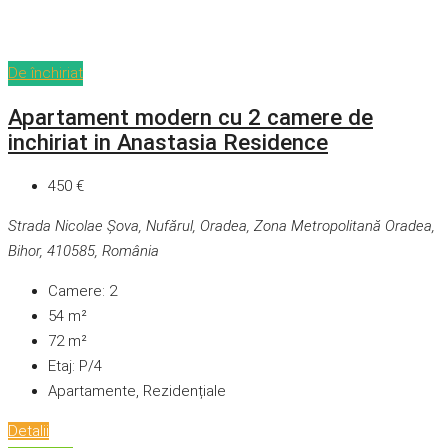
De închiriat
Apartament modern cu 2 camere de
inchiriat in Anastasia Residence
450 €
Strada Nicolae Șova, Nufărul, Oradea, Zona Metropolitană Oradea,
Bihor, 410585, România
Camere:
2
54
m²
72
m²
Etaj:
P/4
Apartamente, Rezidențiale
Detalii