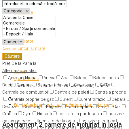
Descriere
Caracteristici
Adresă
Detalii
Calculator
Anunțuri similare
Avansat
Căutare
Preț
De la
Până la
Alte caracteristici
Home
Aer condiționat
Anexa
Apa
Balcon
Balcon inchis
Apartamente
Beci
Camara
Camera tehnica
Canalizare
CATV
Apartament 2 camere de inchiriat in Iosia, Oradea
Centrala pe combustibil
Centrala pe peleti
Centrala proprie
Centrala proprie pe gaz
Curent
Curent trifazic
Debara
WhatsApp
Facebook
Twitter
Pinterest
Linkedin
Email
Depozit
Dressing
Filigorie
Fosa septica
Garaj
Gaz
Gradina
Gym
Hidranti
Incalizire in pardoseala
Incalzire
cazan pe peleti
Incalzire de la oras
Incalzire electrica
Apartament 2 camere de inchiriat in Iosia,
Incalzire pe gaz
incalzire pe lemne
Incalzire termoficare