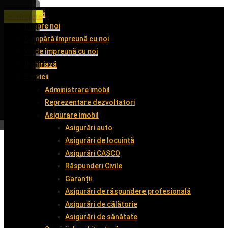
Acasă
De închiriat
De închiriat
De închiriat
De vânzare
Despre noi
Cumpără împreună cu noi
Vinde împreună cu noi
Închiriază
Servicii
Administrare imobil
Reprezentare dezvoltatori
Asigurare imobil
Asigurări auto
Asigurări de locuință
Asigurări CASCO
Răspunderi Civile
Garanții
Asigurări de răspundere profesională
Asigurări de călătorie
Asigurări de sănătate