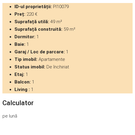
ID-ul proprietății:
PI10079
Preț:
220 €
Suprafață utilă:
49 m²
Suprafață construită:
59 m²
Dormitor:
1
Baie:
1
Garaj / Loc de parcare:
1
Tip imobil:
Apartamente
Status imobil:
De închiriat
Etaj:
1
Balcon:
1
Living :
1
Calculator
pe lună