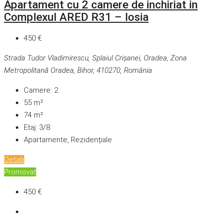
Apartament cu 2 camere de inchiriat in
Complexul ARED R31 – Iosia
450 €
Strada Tudor Vladimirescu, Splaiul Crișanei, Oradea, Zona
Metropolitană Oradea, Bihor, 410270, România
Camere:
2
55
m²
74
m²
Etaj:
3/8
Apartamente, Rezidențiale
Detalii
Promovat
450 €