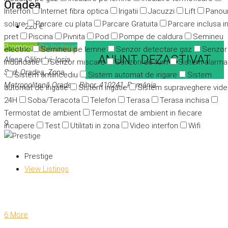
Oradea
Interfon
Internet fibra optica
Irigatii
Jacuzzi
Lift
Panour
solare
Parcare cu plata
Parcare Gratuita
Parcare inclusa i
220 €
pret
Piscina
Pivnita
Pod
Pompe de caldura
Semineu
Promovat
De închiriat
electric
Semineu pe lemne
Senzor detectare gaz
Senzor
ANUNT DEZACTIVAT
Aleea Călinului, Ioșia
indundatie
Senzor miscare
Senzori de fum
Sistem alarma
Sud, Oradea, Zona
Sistem antiincediu
Sistem automat de irigare
Sistem
Metropolitană Oradea, Bihor, 410241, România
automat de irigatie
Sistem irigatie
Sistem supraveghere vid
24H
Soba/Teracota
Telefon
Terasa
Terasa inchisa
Termostat de ambient
Termostat de ambient in fiecare
9
incapere
Test
Utilitati in zona
Video interfon
Wifi
Prestige
View Listings
6 More