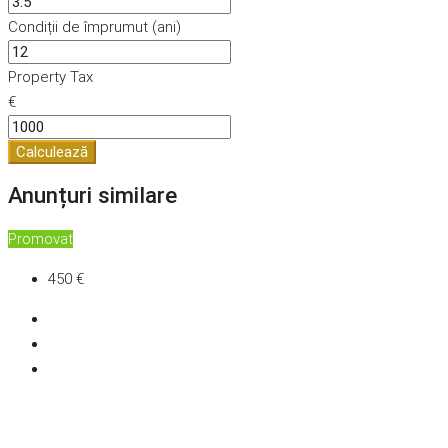
Condiții de împrumut (ani)
Property Tax
€
Calculează
Anunțuri similare
Promovat
450 €