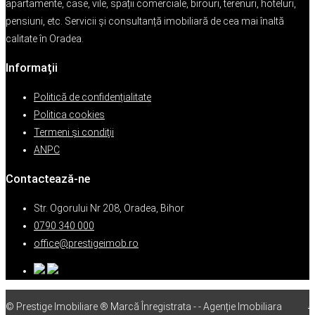
apartamente, case, vile, spații comerciale, birouri, terenuri, hoteluri,
pensiuni, etc. Servicii și consultanță imobiliară de cea mai înaltă
calitate în Oradea.
Informații
Politică de confidențialitate
Politica cookies
Termeni şi condiţii
ANPC
Contactează-ne
Str. Ogorului Nr 208, Oradea, Bihor
0790 340 000
office@prestigeimob.ro
© Prestige Imobiliare ® Marcă Înregistrata - - Agenție Imobiliara
vps