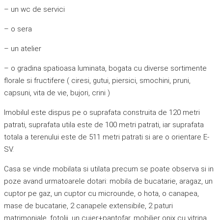
– un wc de servici
– o sera
– un atelier
– o gradina spatioasa luminata, bogata cu diverse sortimente
florale si fructifere ( ciresi, gutui, piersici, smochini, pruni,
capsuni, vita de vie, bujori, crini )
Imobilul este dispus pe o suprafata construita de 120 metri
patrati, suprafata utila este de 100 metri patrati, iar suprafata
totala a terenului este de 511 metri patrati si are o orientare E-
SV.
Casa se vinde mobilata si utilata precum se poate observa si in
poze avand urmatoarele dotari: mobila de bucatarie, aragaz, un
cuptor pe gaz, un cuptor cu microunde, o hota, o canapea,
mase de bucatarie, 2 canapele extensibile, 2 paturi
matrimoniale, fotolii, un cuier+pantofar, mobilier onix cu vitrina,