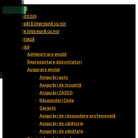
Acasă
De vânzare
De vânzare
De vânzare
De închiriat
Despre noi
Cumpără împreună cu noi
Vinde împreună cu noi
Închiriază
Servicii
Administrare imobil
Reprezentare dezvoltatori
Asigurare imobil
Asigurări auto
Asigurări de locuință
Asigurări CASCO
Răspunderi Civile
Garanții
Asigurări de răspundere profesională
Asigurări de călătorie
Asigurări de sănătate