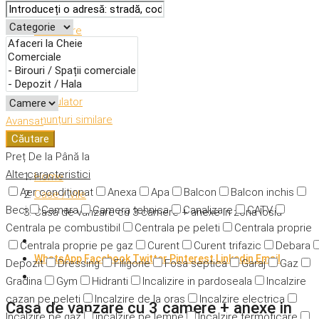
Descriere
Caracteristici
Adresă
Detalii
Calculator
Anunțuri similare
Avansat
Căutare
Preț
De la
Până la
Alte caracteristici
Home
Aer condiționat
Anexa
Apa
Balcon
Balcon inchis
Case / Vile
Beci
Camara
Camera tehnica
Canalizare
CATV
Casa de vanzare cu 3 camere + anexe in zona Iosia
Centrala pe combustibil
Centrala pe peleti
Centrala proprie
Centrala proprie pe gaz
Curent
Curent trifazic
Debara
WhatsApp
Facebook
Twitter
Pinterest
Linkedin
Email
Depozit
Dressing
Filigorie
Fosa septica
Garaj
Gaz
Gradina
Gym
Hidranti
Incalizire in pardoseala
Incalzire
cazan pe peleti
Incalzire de la oras
Incalzire electrica
Casa de vanzare cu 3 camere + anexe in
Incalzire pe gaz
incalzire pe lemne
Incalzire termoficare