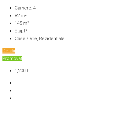
Camere:
4
82
m²
145
m²
Etaj:
P
Case / Vile, Rezidențiale
Detalii
Promovat
1,200 €