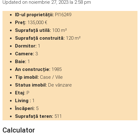
Updated on noiembrie 27, 2023 la 2:58 pm
ID-ul proprietății:
PI16249
Preț:
135,000 €
Suprafață utilă:
100 m²
Suprafață construită:
120 m²
Dormitor:
1
Camere:
3
Baie:
1
An construcție:
1985
Tip imobil:
Case / Vile
Status imobil:
De vânzare
Etaj:
P
Living :
1
Încăperi:
5
Suprafață teren:
511
Calculator