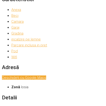
Anexa
Beci
Camara
Garaj
Gradina
incalzire pe lemne
Parcare inclusa in pret
Pod
Wifi
Adresă
Deschideți cu Google Maps
Zonă
Iosia
Detalii