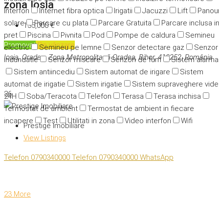
zona Iosia
Interfon
Internet fibra optica
Irigatii
Jacuzzi
Lift
Panour
solare
Parcare cu plata
Parcare Gratuita
Parcare inclusa i
135,000 €
pret
Piscina
Pivnita
Pod
Pompe de caldura
Semineu
Promovat
De vânzare
electric
Semineu pe lemne
Senzor detectare gaz
Senzor
Ioșia, Oradea, Zona Metropolitană Oradea, Bihor, 410252, România
indundatie
Senzor miscare
Senzori de fum
Sistem alarma
Sistem antiincediu
Sistem automat de irigare
Sistem
automat de irigatie
Sistem irigatie
Sistem supraveghere vid
26
24H
Soba/Teracota
Telefon
Terasa
Terasa inchisa
Termostat de ambient
Termostat de ambient in fiecare
incapere
Test
Utilitati in zona
Video interfon
Wifi
Prestige Imobiliare
View Listings
Telefon
0790340000
Telefon
0790340000
WhatsApp
23 More