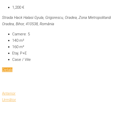
1,200 €
Strada Hack Halasi Gyula, Grigorescu, Oradea, Zona Metropolitană
Oradea, Bihor, 410538, România
Camere:
5
140
m²
160
m²
Etaj:
P+E
Case / Vile
Detalii
Anterior
Următor