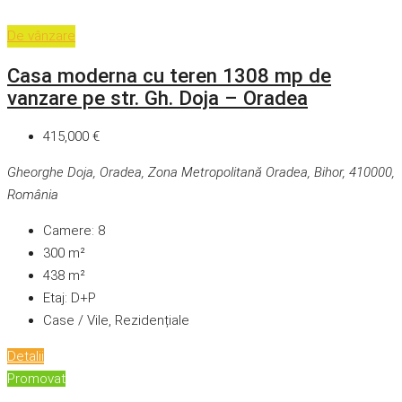
De vânzare
Casa moderna cu teren 1308 mp de
vanzare pe str. Gh. Doja – Oradea
415,000 €
Gheorghe Doja, Oradea, Zona Metropolitană Oradea, Bihor, 410000,
România
Camere:
8
300
m²
438
m²
Etaj:
D+P
Case / Vile, Rezidențiale
Detalii
Promovat