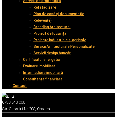
Servicii de arhitectură
Refatadizare
Plan de casă și documentație
Releveu(e)
Branding Arhitectural
Proiect de locuință
Proiecte industriale și agricole
Servicii Arhitecturale Personalizate
Servicii design buncăr
Certificatul energetic
Evaluare imobiliară
Intermediere imobiliară
Consultanță financiară
Contact
0790 340 000
Str. Ogorului Nr 208, Oradea