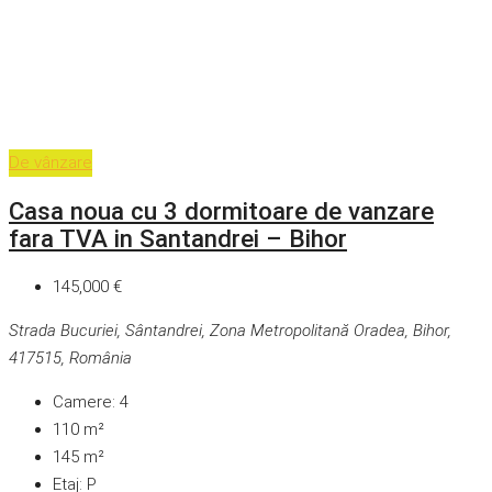
De vânzare
Casa noua cu 3 dormitoare de vanzare
fara TVA in Santandrei – Bihor
145,000 €
Strada Bucuriei, Sântandrei, Zona Metropolitană Oradea, Bihor,
417515, România
Camere:
4
110
m²
145
m²
Etaj:
P