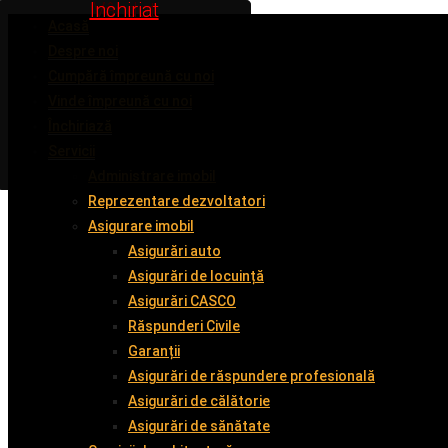
Inchiriat
Inchiriat
Vândut
Vândut
Acasă
Despre noi
Cumpără împreună cu noi
Vinde împreună cu noi
Închiriază
Servicii
Administrare imobil
Reprezentare dezvoltatori
Asigurare imobil
Asigurări auto
Asigurări de locuință
Asigurări CASCO
Răspunderi Civile
Garanții
Asigurări de răspundere profesională
Asigurări de călătorie
Asigurări de sănătate