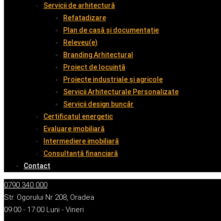
Servicii de arhitectură
Refatadizare
Plan de casă și documentație
Releveu(e)
Branding Arhitectural
Proiect de locuință
Proiecte industriale și agricole
Servicii Arhitecturale Personalizate
Servicii design buncăr
Certificatul energetic
Evaluare imobiliară
Intermediere imobiliară
Consultanță financiară
Contact
0790 340 000
Str. Ogorului Nr 208, Oradea
09:00 - 17:00 Luni - Vineri