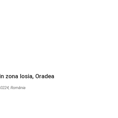
n zona Iosia, Oradea
410224, România