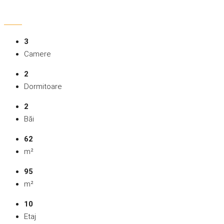
3
Camere
2
Dormitoare
2
Băi
62
m²
95
m²
10
Etaj