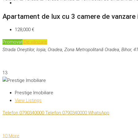
Apartament de lux cu 3 camere de vanzare i
128,000 €
Promovat
De vânzare
Strada Oneștilor, Ioșia, Oradea, Zona Metropolitană Oradea, Bihor, 
13
Prestige Imobiliare
View Listings
Telefon
0790340000
Telefon
0790340000
WhatsApp
10 More