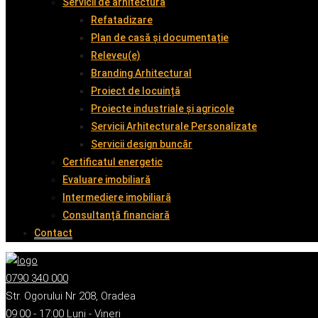
Servicii de arhitectură
Refatadizare
Plan de casă și documentație
Releveu(e)
Branding Arhitectural
Proiect de locuință
Proiecte industriale și agricole
Servicii Arhitecturale Personalizate
Servicii design buncăr
Certificatul energetic
Evaluare imobiliară
Intermediere imobiliară
Consultanță financiară
Contact
0790 340 000
Str. Ogorului Nr 208, Oradea
09:00 - 17:00 Luni - Vineri