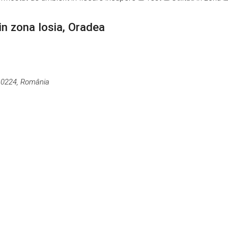
n zona Iosia, Oradea
410224, România