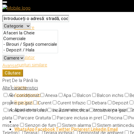
Descriere
Caracteristici
Adresă
Detalii
Calculator
Anunțuri similare
Avansat
Căutare
Preț
De la
Până la
Home
Alte caracteristici
Apartamente
Aer condiționat
Anexa
Apa
Balcon
Balcon inchis
Be
Rezidențiale
proprie pe gaz
Curent
Curent trifazic
Debara
Depozit
Apartament de lux cu 3 camere de vanzare in zona Iosia, O
Incalzire de la oras
Incalzire electrica
Incalzire pe gaz
i
plata
Parcare Gratuita
Parcare inclusa in pret
Piscina
Piv
miscare
Senzori de fum
Sistem alarma
Sistem antiincedi
WhatsApp
Facebook
Twitter
Pinterest
Linkedin
Email
Telefon
Terasa
Terasa inchisa
Termostat de ambient
Te