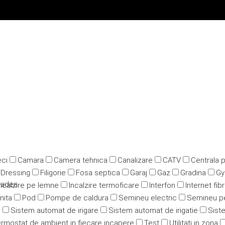
ci
Camara
Camera tehnica
Canalizare
CATV
Centrala 
Dressing
Filigorie
Fosa septica
Garaj
Gaz
Gradina
G
radea
ncalzire pe lemne
Incalzire termoficare
Interfon
Internet fib
nita
Pod
Pompe de caldura
Semineu electric
Semineu p
u
Sistem automat de irigare
Sistem automat de irigatie
Siste
rmostat de ambient in fiecare incapere
Test
Utilitati in zona