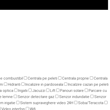
pe combustibil
Centrala pe peleti
Centrala proprie
Centrala
ym
Hidranti
Incalizire in pardoseala
Incalzire cazan pe peleti
ra optica
Irigatii
Jacuzzi
Lift
Panouri solare
Parcare cu
e lemne
Senzor detectare gaz
Senzor indundatie
Senzor
m irigatie
Sistem supraveghere video 24H
Soba/Teracota
Video interfon
Wifi