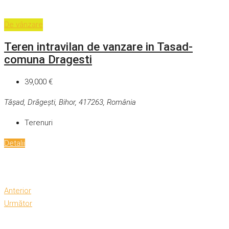
De vânzare
Teren intravilan de vanzare in Tasad-
comuna Dragesti
39,000 €
Tășad, Drăgești, Bihor, 417263, România
Terenuri
Detalii
Anterior
Următor