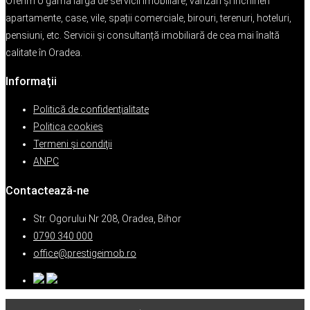
Oferim o gamă largă de servicii imobiliare, vânzări și închirieri
apartamente, case, vile, spații comerciale, birouri, terenuri, hoteluri,
pensiuni, etc. Servicii și consultanță imobiliară de cea mai înaltă
calitate în Oradea.
Informații
Politică de confidențialitate
Politica cookies
Termeni şi condiţii
ANPC
Contactează-ne
Str. Ogorului Nr 208, Oradea, Bihor
0790 340 000
office@prestigeimob.ro