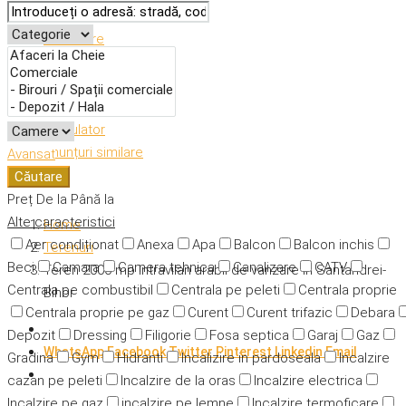
Descriere
Caracteristici
Adresă
Detalii
Calculator
Anunțuri similare
Avansat
Căutare
Preț
De la
Până la
Alte caracteristici
Home
Aer condiționat
Anexa
Apa
Balcon
Balcon inchis
Terenuri
Beci
Camara
Camera tehnica
Canalizare
CATV
Teren 2000 mp intravilan arabil de vanzare in Santandrei-
Centrala pe combustibil
Centrala pe peleti
Centrala proprie
Bihor
Centrala proprie pe gaz
Curent
Curent trifazic
Debara
Depozit
Dressing
Filigorie
Fosa septica
Garaj
Gaz
WhatsApp
Facebook
Twitter
Pinterest
Linkedin
Email
Gradina
Gym
Hidranti
Incalizire in pardoseala
Incalzire
cazan pe peleti
Incalzire de la oras
Incalzire electrica
Incalzire pe gaz
incalzire pe lemne
Incalzire termoficare