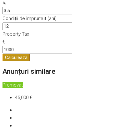
%
Condiții de împrumut (ani)
Property Tax
€
Calculează
Anunțuri similare
Promovat
45,000 €