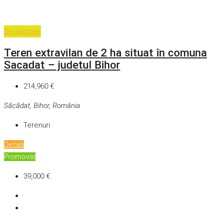
De vânzare
Teren extravilan de 2 ha situat în comuna
Sacadat – judetul Bihor
214,960 €
Săcădat, Bihor, România
Terenuri
Detalii
Promovat
39,000 €