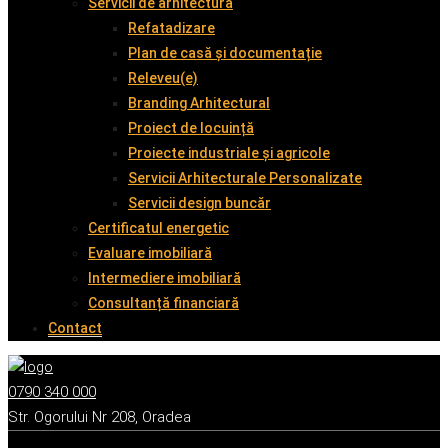
Servicii de arhitectură
Refatadizare
Plan de casă și documentație
Releveu(e)
Branding Arhitectural
Proiect de locuință
Proiecte industriale și agricole
Servicii Arhitecturale Personalizate
Servicii design buncăr
Certificatul energetic
Evaluare imobiliară
Intermediere imobiliară
Consultanță financiară
Contact
0790 340 000
Str. Ogorului Nr 208, Oradea