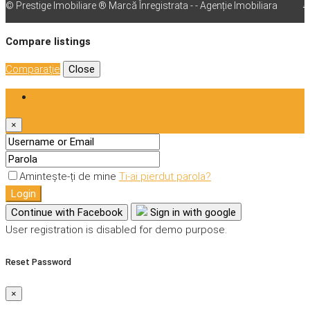
© Prestige Imobiliare ® Marcă Înregistrata - - Agenție Imobiliara
vps
Compare listings
Comparaţie
Close
Login
×
Amintește-ți de mine
Ti-ai pierdut parola?
Login
Continue with Facebook
Sign in with google
User registration is disabled for demo purpose.
Reset Password
×