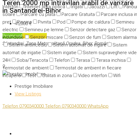
Teren 2000 mp intravilan arabil de vanzare
Interfon
Internet fibra optica
Irigatii
Jacuzzi
Lift
Panour
in Santandrei-Bihor
solare
Parcare cu plata
Parcare Gratuita
Parcare inclusa i
pret
Piscina
Pivnita
Pod
Pompe de caldura
Semineu
45,000 €
electric
Semineu pe lemne
Senzor detectare gaz
Senzor
Promovat
De vânzare
indundatie
Senzor miscare
Senzori de fum
Sistem alarma
Sântandrei, Zona Metropolitană Oradea, Bihor, România
Sistem antiincediu
Sistem automat de irigare
Sistem
automat de irigatie
Sistem irigatie
Sistem supraveghere vid
24H
Soba/Teracota
Telefon
Terasa
Terasa inchisa
2
Termostat de ambient
Termostat de ambient in fiecare
incapere
Test
Utilitati in zona
Video interfon
Wifi
Prestige Imobiliare
View Listings
Telefon
0790340000
Telefon
0790340000
WhatsApp