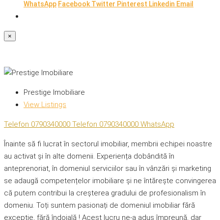
WhatsApp
Facebook
Twitter
Pinterest
Linkedin
Email
×
Prestige Imobiliare
View Listings
Telefon
0790340000
Telefon
0790340000
WhatsApp
Înainte să fi lucrat în sectorul imobiliar, membrii echipei noastre
au activat și în alte domenii. Experiența dobândită în
anteprenoriat, în domeniul serviciilor sau în vânzări și marketing
se adaugă competențelor imobiliare și ne întărește convingerea
că putem contribui la creșterea gradului de profesionalism în
domeniu. Toți suntem pasionați de domeniul imobiliar fără
excepție, fără îndoială ! Acest lucru ne-a adus împreună, dar