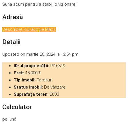
Suna acum pentru a stabili o vizionare!
Adresă
Deschideți cu Google Maps
Detalii
Updated on martie 28, 2024 la 12:54 pm
ID-ul proprietății:
PI16349
Preț:
45,000 €
Tip imobil:
Terenuri
Status imobil:
De vânzare
Suprafață teren:
2000
Calculator
pe lună