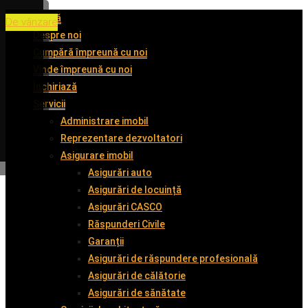
Acasă
De vânzare
De vânzare
De vânzare
De vânzare
Despre noi
Cumpără împreună cu noi
Vinde împreună cu noi
Închiriază
Servicii
Administrare imobil
Reprezentare dezvoltatori
Asigurare imobil
Asigurări auto
Asigurări de locuință
Asigurări CASCO
Răspunderi Civile
Garanții
Asigurări de răspundere profesională
Asigurări de călătorie
Asigurări de sănătate