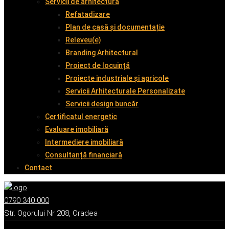
Servicii de arhitectură
Refatadizare
Plan de casă și documentație
Releveu(e)
Branding Arhitectural
Proiect de locuință
Proiecte industriale și agricole
Servicii Arhitecturale Personalizate
Servicii design buncăr
Certificatul energetic
Evaluare imobiliară
Intermediere imobiliară
Consultanță financiară
Contact
0790 340 000
Str. Ogorului Nr 208, Oradea