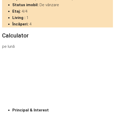
Status imobil:
De vânzare
Etaj:
4/4
Living :
1
Încăperi:
4
Calculator
pe lună
Principal & Interest