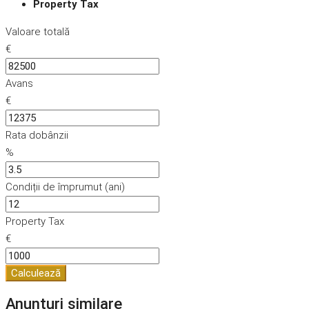
Property Tax
Valoare totală
€
Avans
€
Rata dobânzii
%
Condiții de împrumut (ani)
Property Tax
€
Calculează
Anunțuri similare