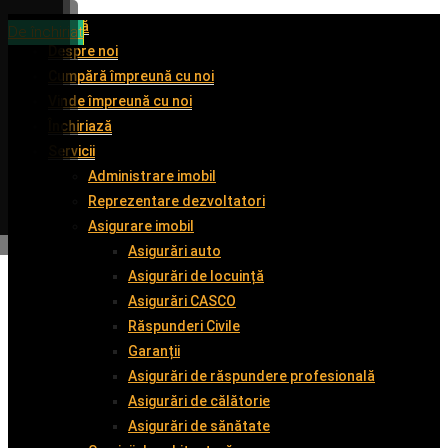
Acasă
De închiriat
De închiriat
De vânzare
De închiriat
Despre noi
Cumpără împreună cu noi
Vinde împreună cu noi
Închiriază
Servicii
Administrare imobil
Reprezentare dezvoltatori
Asigurare imobil
Asigurări auto
Asigurări de locuință
Asigurări CASCO
Răspunderi Civile
Garanții
Asigurări de răspundere profesională
Asigurări de călătorie
Asigurări de sănătate