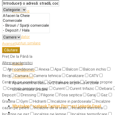
Descriere
Caracteristici
Adresă
Detalii
Calculator
Anunțuri similare
Avansat
Căutare
Preț
De la
Până la
Alte caracteristici
Home
Aer condiționat
Anexa
Apa
Balcon
Balcon inchis
Apartamente
Beci
Camara
Camera tehnica
Canalizare
CATV
Rezidențiale
Centrala pe combustibil
Centrala pe peleti
Centrala proprie
Apartament la casa cu 2 camere si pivnita in zona
Centrala proprie pe gaz
Curent
Curent trifazic
Debara
ultracentrala Oradea
Depozit
Dressing
Filigorie
Fosa septica
Garaj
Gaz
Gradina
Gym
Hidranti
Incalizire in pardoseala
Incalzire
WhatsApp
Facebook
Twitter
Pinterest
Linkedin
Email
cazan pe peleti
Incalzire de la oras
Incalzire electrica
Incalzire pe gaz
incalzire pe lemne
Incalzire termoficare