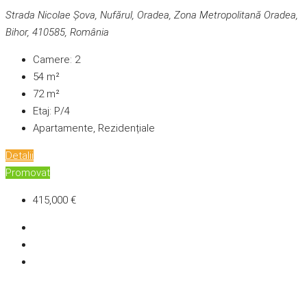
Strada Nicolae Șova, Nufărul, Oradea, Zona Metropolitană Oradea,
Bihor, 410585, România
Camere:
2
54
m²
72
m²
Etaj:
P/4
Apartamente, Rezidențiale
Detalii
Promovat
415,000 €