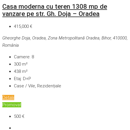
Casa moderna cu teren 1308 mp de
vanzare pe str. Gh. Doja – Oradea
415,000 €
Gheorghe Doja, Oradea, Zona Metropolitană Oradea, Bihor, 410000,
România
Camere:
8
300
m²
438
m²
Etaj:
D+P
Case / Vile, Rezidențiale
Detalii
Promovat
500 €