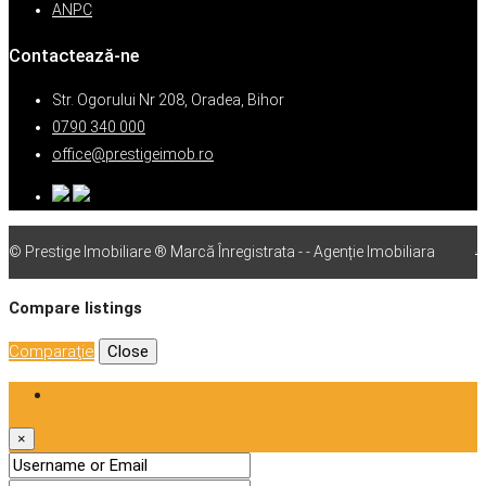
ANPC
Contactează-ne
Str. Ogorului Nr 208, Oradea, Bihor
0790 340 000
office@prestigeimob.ro
© Prestige Imobiliare ® Marcă Înregistrata - - Agenție Imobiliara
vps
Compare listings
Comparaţie
Close
Login
×