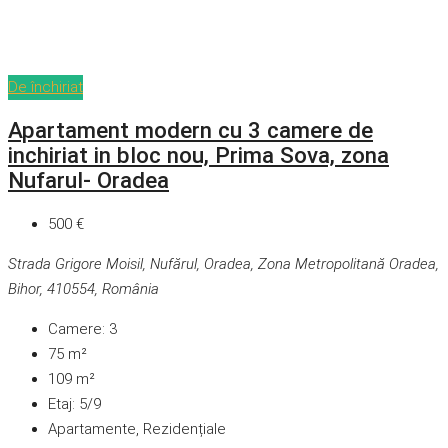
De închiriat
Apartament modern cu 3 camere de
inchiriat in bloc nou, Prima Sova, zona
Nufarul- Oradea
500 €
Strada Grigore Moisil, Nufărul, Oradea, Zona Metropolitană Oradea,
Bihor, 410554, România
Camere:
3
75
m²
109
m²
Etaj:
5/9
Apartamente, Rezidențiale