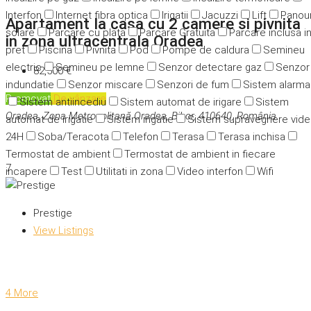
Interfon
Internet fibra optica
Irigatii
Jacuzzi
Lift
Panour
Apartament la casa cu 2 camere si pivnita
solare
Parcare cu plata
Parcare Gratuita
Parcare inclusa i
in zona ultracentrala Oradea
pret
Piscina
Pivnita
Pod
Pompe de caldura
Semineu
electric
Semineu pe lemne
Senzor detectare gaz
Senzor
82,500 €
indundatie
Senzor miscare
Senzori de fum
Sistem alarma
Promovat
De vânzare
Sistem antiincediu
Sistem automat de irigare
Sistem
Oradea, Zona Metropolitană Oradea, Bihor, 410640, România
automat de irigatie
Sistem irigatie
Sistem supraveghere vid
24H
Soba/Teracota
Telefon
Terasa
Terasa inchisa
Termostat de ambient
Termostat de ambient in fiecare
7
incapere
Test
Utilitati in zona
Video interfon
Wifi
Prestige
View Listings
4 More