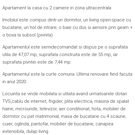
Apartament la casa cu 2 camere in zona ultracentrala
Imobilul este compus dintr-un dormitor, un living open-space cu
bucatarie, un hol de intrare, o baie cu dus si aerisire prin geam +
o boxa la subsol (pivnita).
Apartamentul este semidecomandat si dispus pe o suprafata
utila de 47,07 mp, suprafata construita este de 55 mp, iar
suprafata pivntei este de 7,44 mp.
Apartamentul este la curte comuna .Ultima renovare fiind facuta
in anul 2020 .
Locuinta se vinde mobilata si utilata avand urmatoarele dotari:
TVS,cablu de internet, frigider, plita electrica, masina de spalat
haine, microunde, televizor, aer conditionat, hota, mobilier de
dormitor cu pat matrimonial, masa de bucatarie cu 4 scaune,
cuier, oglinda, pantofar, mobilier de bucatarie, canapea
extensibila, dulap living.