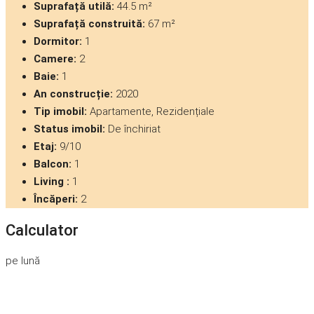
Suprafață utilă:
44.5 m²
Suprafață construită:
67 m²
Dormitor:
1
Camere:
2
Baie:
1
An construcție:
2020
Tip imobil:
Apartamente, Rezidențiale
Status imobil:
De închiriat
Etaj:
9/10
Balcon:
1
Living :
1
Încăperi:
2
Calculator
pe lună