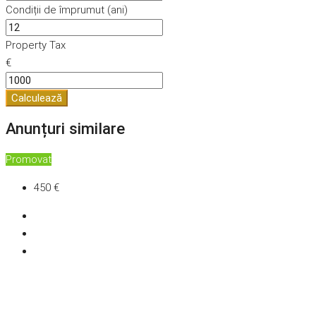
Condiții de împrumut (ani)
Property Tax
€
Calculează
Anunțuri similare
Promovat
450 €