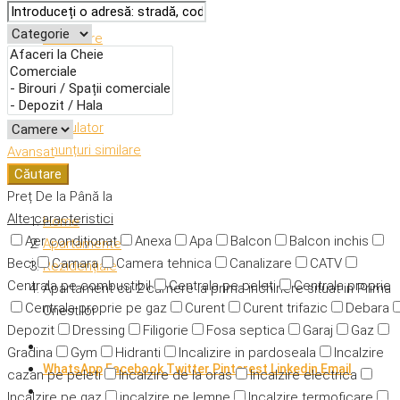
Descriere
Caracteristici
Adresă
Detalii
Calculator
Anunțuri similare
Avansat
Căutare
Preț
De la
Până la
Alte caracteristici
Home
Aer condiționat
Anexa
Apa
Balcon
Balcon inchis
Apartamente
Beci
Camara
Camera tehnica
Canalizare
CATV
Rezidențiale
Centrala pe combustibil
Centrala pe peleti
Centrala proprie
Apartament cu 2 camere la prima inchiriere situat in Prima
Centrala proprie pe gaz
Curent
Curent trifazic
Debara
Onestilor
Depozit
Dressing
Filigorie
Fosa septica
Garaj
Gaz
Gradina
Gym
Hidranti
Incalizire in pardoseala
Incalzire
WhatsApp
Facebook
Twitter
Pinterest
Linkedin
Email
cazan pe peleti
Incalzire de la oras
Incalzire electrica
Incalzire pe gaz
incalzire pe lemne
Incalzire termoficare