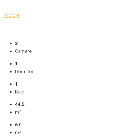
10 More
2
Camere
1
Dormitor
1
Baie
44.5
m²
67
m²