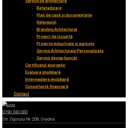
Servicii de arhitectură
Refatadizare
Plan de casă și documentație
Releveu(e)
Branding Arhitectural
Proiect de locuință
Proiecte industriale și agricole
Servicii Arhitecturale Personalizate
Servicii design buncăr
Certificatul energetic
Evaluare imobiliară
Intermediere imobiliară
Consultanță financiară
Contact
0790 340 000
Str. Ogorului Nr 208, Oradea