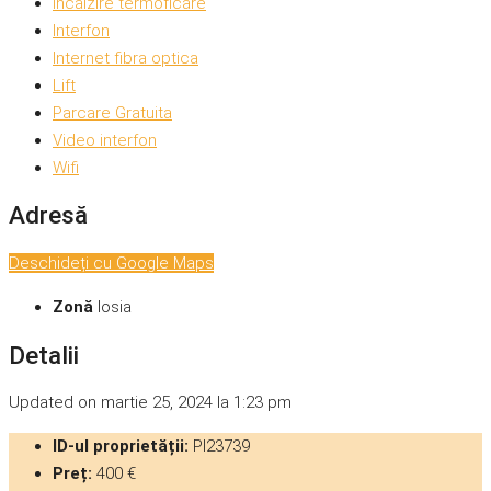
Incalzire termoficare
Interfon
Internet fibra optica
Lift
Parcare Gratuita
Video interfon
Wifi
Adresă
Deschideți cu Google Maps
Zonă
Iosia
Detalii
Updated on martie 25, 2024 la 1:23 pm
ID-ul proprietății:
PI23739
Preț:
400 €