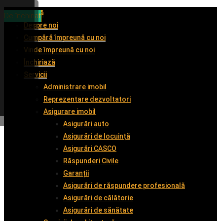
Acasă
De închiriat
De închiriat
De vânzare
De închiriat
Despre noi
Cumpără împreună cu noi
Vinde împreună cu noi
Închiriază
Servicii
Administrare imobil
Reprezentare dezvoltatori
Asigurare imobil
Asigurări auto
Asigurări de locuință
Asigurări CASCO
Răspunderi Civile
Garanții
Asigurări de răspundere profesională
Asigurări de călătorie
Asigurări de sănătate