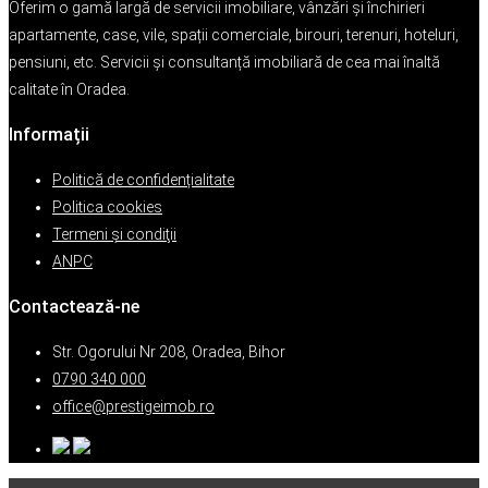
Oferim o gamă largă de servicii imobiliare, vânzări și închirieri
apartamente, case, vile, spații comerciale, birouri, terenuri, hoteluri,
pensiuni, etc. Servicii și consultanță imobiliară de cea mai înaltă
calitate în Oradea.
Informații
Politică de confidențialitate
Politica cookies
Termeni şi condiţii
ANPC
Contactează-ne
Str. Ogorului Nr 208, Oradea, Bihor
0790 340 000
office@prestigeimob.ro