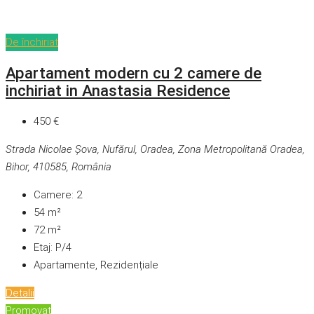
De închiriat
Apartament modern cu 2 camere de
inchiriat in Anastasia Residence
450 €
Strada Nicolae Șova, Nufărul, Oradea, Zona Metropolitană Oradea,
Bihor, 410585, România
Camere:
2
54
m²
72
m²
Etaj:
P/4
Apartamente, Rezidențiale
Detalii
Promovat