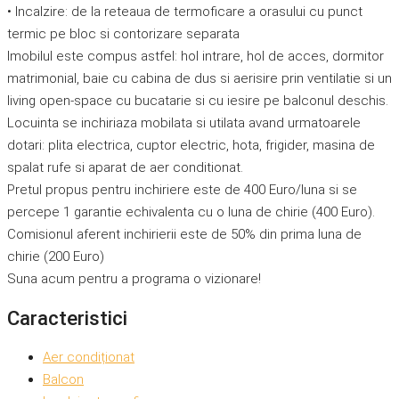
• Incalzire: de la reteaua de termoficare a orasului cu punct
termic pe bloc si contorizare separata
Imobilul este compus astfel: hol intrare, hol de acces, dormitor
matrimonial, baie cu cabina de dus si aerisire prin ventilatie si un
living open-space cu bucatarie si cu iesire pe balconul deschis.
Locuinta se inchiriaza mobilata si utilata avand urmatoarele
dotari: plita electrica, cuptor electric, hota, frigider, masina de
spalat rufe si aparat de aer conditionat.
Pretul propus pentru inchiriere este de 400 Euro/luna si se
percepe 1 garantie echivalenta cu o luna de chirie (400 Euro).
Comisionul aferent inchirierii este de 50% din prima luna de
chirie (200 Euro)
Suna acum pentru a programa o vizionare!
Caracteristici
Aer condiționat
Balcon