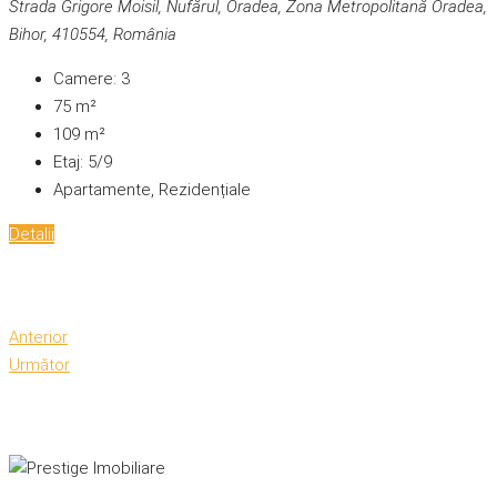
Strada Grigore Moisil, Nufărul, Oradea, Zona Metropolitană Oradea,
Bihor, 410554, România
Camere:
3
75
m²
109
m²
Etaj:
5/9
Apartamente, Rezidențiale
Detalii
Anterior
Următor