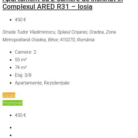
Complexul ARED R31 – Iosia
450 €
Strada Tudor Vladimirescu, Splaiul Crișanei, Oradea, Zona
Metropolitană Oradea, Bihor, 410270, România
Camere:
2
55
m²
74
m²
Etaj:
3/8
Apartamente, Rezidențiale
Detalii
Promovat
450 €