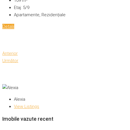
109
m²
Etaj:
5/9
Apartamente, Rezidențiale
Detalii
Anterior
Următor
Alexia
View Listings
Imobile vazute recent