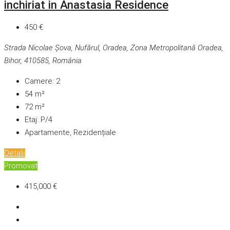
inchiriat in Anastasia Residence
450 €
Strada Nicolae Șova, Nufărul, Oradea, Zona Metropolitană Oradea,
Bihor, 410585, România
Camere:
2
54
m²
72
m²
Etaj:
P/4
Apartamente, Rezidențiale
Detalii
Promovat
415,000 €