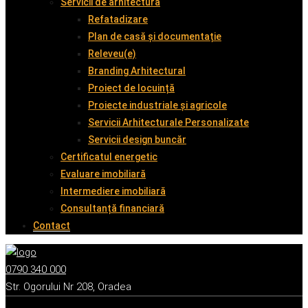
Servicii de arhitectură
Refatadizare
Plan de casă și documentație
Releveu(e)
Branding Arhitectural
Proiect de locuință
Proiecte industriale și agricole
Servicii Arhitecturale Personalizate
Servicii design buncăr
Certificatul energetic
Evaluare imobiliară
Intermediere imobiliară
Consultanță financiară
Contact
0790 340 000
Str. Ogorului Nr 208, Oradea