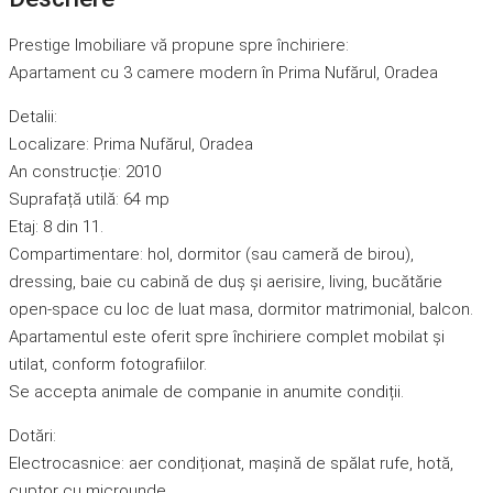
Prestige Imobiliare vă propune spre închiriere:
Apartament cu 3 camere modern în Prima Nufărul, Oradea
Detalii:
Localizare: Prima Nufărul, Oradea
An construcție: 2010
Suprafață utilă: 64 mp
Etaj: 8 din 11.
Compartimentare: hol, dormitor (sau cameră de birou),
dressing, baie cu cabină de duș și aerisire, living, bucătărie
open-space cu loc de luat masa, dormitor matrimonial, balcon.
Apartamentul este oferit spre închiriere complet mobilat și
utilat, conform fotografiilor.
Se accepta animale de companie in anumite condiții.
Dotări:
Electrocasnice: aer condiționat, mașină de spălat rufe, hotă,
cuptor cu microunde