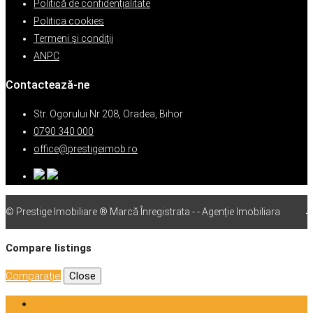
Politică de confidențialitate
Politica cookies
Termeni şi condiţii
ANPC
Contactează-ne
Str. Ogorului Nr 208, Oradea, Bihor
0790 340 000
office@prestigeimob.ro
© Prestige Imobiliare ® Marcă Înregistrata - - Agenție Imobiliara
vps
Compare listings
Comparaţie
Close
Login