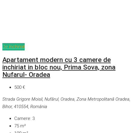
De închiriat
Apartament modern cu 3 camere de
inchiriat in bloc nou, Prima Sova, zona
Nufarul- Oradea
500 €
Strada Grigore Moisil, Nufărul, Oradea, Zona Metropolitană Oradea,
Bihor, 410554, România
Camere:
3
75
m²