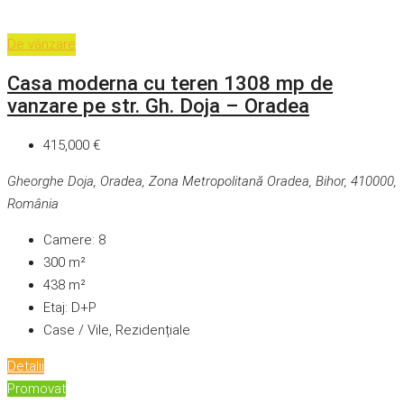
De vânzare
Casa moderna cu teren 1308 mp de
vanzare pe str. Gh. Doja – Oradea
415,000 €
Gheorghe Doja, Oradea, Zona Metropolitană Oradea, Bihor, 410000,
România
Camere:
8
300
m²
438
m²
Etaj:
D+P
Case / Vile, Rezidențiale
Detalii
Promovat