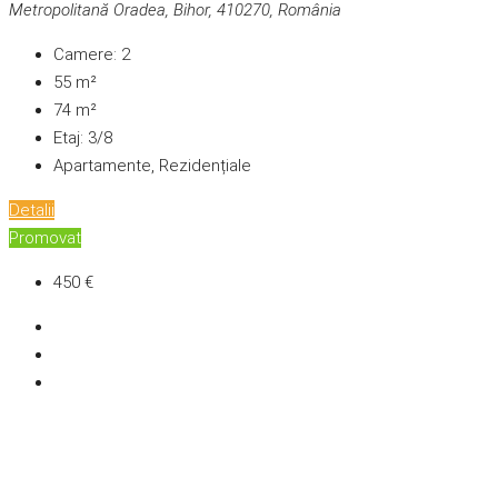
Metropolitană Oradea, Bihor, 410270, România
Camere:
2
55
m²
74
m²
Etaj:
3/8
Apartamente, Rezidențiale
Detalii
Promovat
450 €