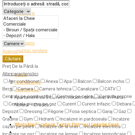
Descriere
Caracteristici
Adresă
Detalii
Calculator
Anunțuri similare
Avansat
Căutare
Preț
De la
Până la
Alte caracteristici
Home
Aer condiționat
Anexa
Apa
Balcon
Balcon inchis
Apartamente
Beci
Camara
Camera tehnica
Canalizare
CATV
Rezidențiale
Centrala pe combustibil
Centrala pe peleti
Centrala proprie
Apartament cu 3 camere modern de inchiriat in Prima
Centrala proprie pe gaz
Curent
Curent trifazic
Debara
Nufarul – Oradea
Depozit
Dressing
Filigorie
Fosa septica
Garaj
Gaz
Gradina
Gym
Hidranti
Incalizire in pardoseala
Incalzire
WhatsApp
Facebook
Twitter
Pinterest
Linkedin
Email
cazan pe peleti
Incalzire de la oras
Incalzire electrica
Incalzire pe gaz
incalzire pe lemne
Incalzire termoficare