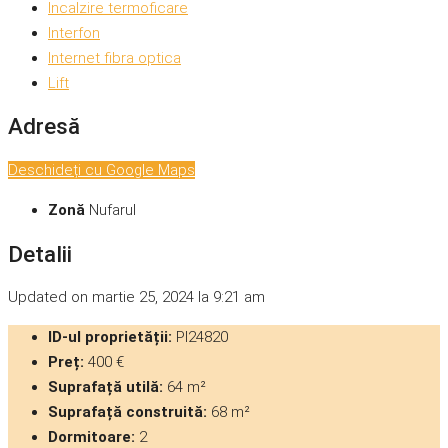
Incalzire termoficare
Interfon
Internet fibra optica
Lift
Adresă
Deschideți cu Google Maps
Zonă
Nufarul
Detalii
Updated on martie 25, 2024 la 9:21 am
ID-ul proprietății:
PI24820
Preț:
400 €
Suprafață utilă:
64 m²
Suprafață construită:
68 m²
Dormitoare:
2