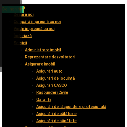
Acasă
De închiriat
De închiriat
De vânzare
De închiriat
Despre noi
Cumpără împreună cu noi
Vinde împreună cu noi
Închiriază
Servicii
Administrare imobil
Reprezentare dezvoltatori
Asigurare imobil
Asigurări auto
Asigurări de locuință
Asigurări CASCO
Răspunderi Civile
Garanții
Asigurări de răspundere profesională
Asigurări de călătorie
Asigurări de sănătate