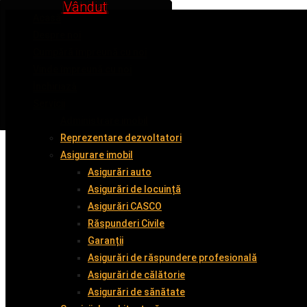
Inchiriat
Inchiriat
Vândut
Vândut
Vândut
Vândut
Acasă
Despre noi
Cumpără împreună cu noi
Vinde împreună cu noi
Închiriază
Servicii
Administrare imobil
Reprezentare dezvoltatori
Asigurare imobil
Asigurări auto
Asigurări de locuință
Asigurări CASCO
Răspunderi Civile
Garanții
Asigurări de răspundere profesională
Asigurări de călătorie
Asigurări de sănătate