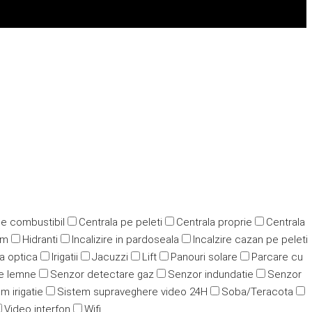
pe combustibil
Centrala pe peleti
Centrala proprie
Centrala
ym
Hidranti
Incalizire in pardoseala
Incalzire cazan pe peleti
ra optica
Irigatii
Jacuzzi
Lift
Panouri solare
Parcare cu
e lemne
Senzor detectare gaz
Senzor indundatie
Senzor
m irigatie
Sistem supraveghere video 24H
Soba/Teracota
Video interfon
Wifi