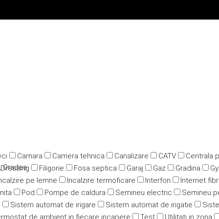
ci
Camara
Camera tehnica
Canalizare
CATV
Centrala 
, Oradea
Dressing
Filigorie
Fosa septica
Garaj
Gaz
Gradina
G
ncalzire pe lemne
Incalzire termoficare
Interfon
Internet fib
nita
Pod
Pompe de caldura
Semineu electric
Semineu p
u
Sistem automat de irigare
Sistem automat de irigatie
Siste
rmostat de ambient in fiecare incapere
Test
Utilitati in zona