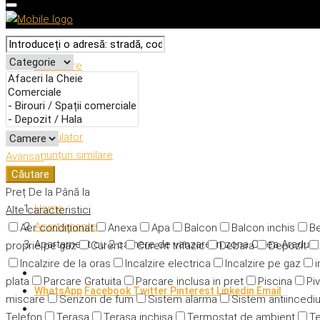
Descriere
Caracteristici
Adresă
Detalii
Calculator
Anunțuri similare
Avansat
Căutare
Preț
De la
Până la
Home
Alte caracteristici
Apartamente
Aer condiționat
Anexa
Apa
Balcon
Balcon inchis
Be
Apartament cu 2 camere de vanzare in zona Calea Aradului
proprie pe gaz
Curent
Curent trifazic
Debara
Depozit
Incalzire de la oras
Incalzire electrica
Incalzire pe gaz
i
plata
Parcare Gratuita
Parcare inclusa in pret
Piscina
Piv
WhatsApp
Facebook
Twitter
Pinterest
Linkedin
Email
miscare
Senzori de fum
Sistem alarma
Sistem antiincedi
Telefon
Terasa
Terasa inchisa
Termostat de ambient
Te