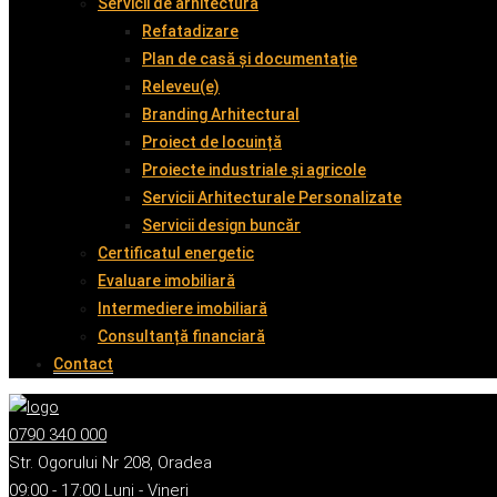
Servicii de arhitectură
Refatadizare
Plan de casă și documentație
Releveu(e)
Branding Arhitectural
Proiect de locuință
Proiecte industriale și agricole
Servicii Arhitecturale Personalizate
Servicii design buncăr
Certificatul energetic
Evaluare imobiliară
Intermediere imobiliară
Consultanță financiară
Contact
0790 340 000
Str. Ogorului Nr 208, Oradea
09:00 - 17:00 Luni - Vineri