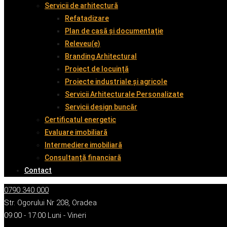
Servicii de arhitectură
Refatadizare
Plan de casă și documentație
Releveu(e)
Branding Arhitectural
Proiect de locuință
Proiecte industriale și agricole
Servicii Arhitecturale Personalizate
Servicii design buncăr
Certificatul energetic
Evaluare imobiliară
Intermediere imobiliară
Consultanță financiară
Contact
0790 340 000
Str. Ogorului Nr 208, Oradea
09:00 - 17:00 Luni - Vineri