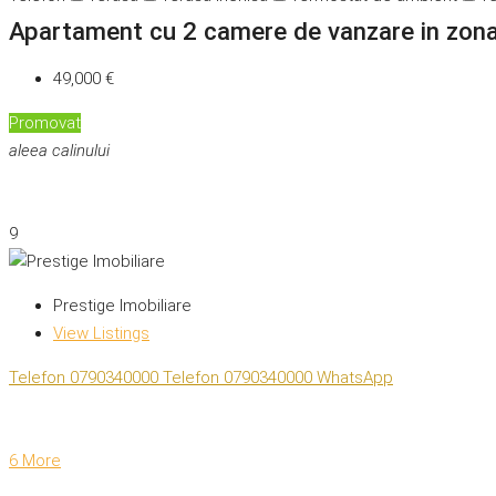
Apartament cu 2 camere de vanzare in zona
49,000 €
Promovat
aleea calinului
9
Prestige Imobiliare
View Listings
Telefon
0790340000
Telefon
0790340000
WhatsApp
6 More