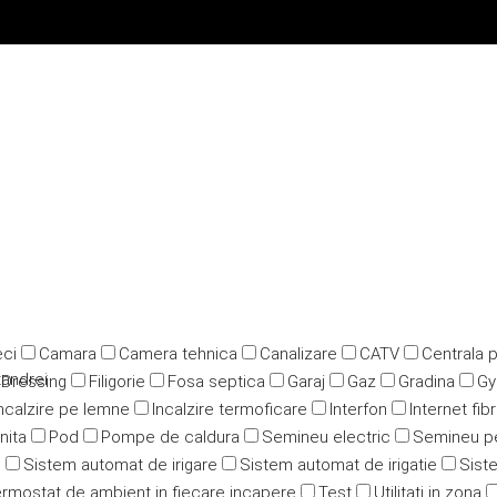
ci
Camara
Camera tehnica
Canalizare
CATV
Centrala 
tandrei
Dressing
Filigorie
Fosa septica
Garaj
Gaz
Gradina
G
ncalzire pe lemne
Incalzire termoficare
Interfon
Internet fib
nita
Pod
Pompe de caldura
Semineu electric
Semineu p
u
Sistem automat de irigare
Sistem automat de irigatie
Siste
rmostat de ambient in fiecare incapere
Test
Utilitati in zona