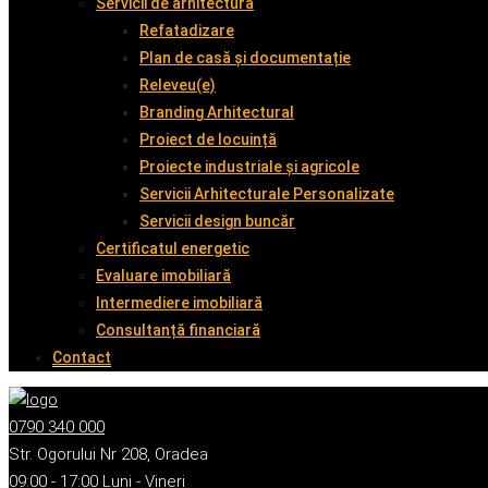
Servicii de arhitectură
Refatadizare
Plan de casă și documentație
Releveu(e)
Branding Arhitectural
Proiect de locuință
Proiecte industriale și agricole
Servicii Arhitecturale Personalizate
Servicii design buncăr
Certificatul energetic
Evaluare imobiliară
Intermediere imobiliară
Consultanță financiară
Contact
0790 340 000
Str. Ogorului Nr 208, Oradea
09:00 - 17:00 Luni - Vineri