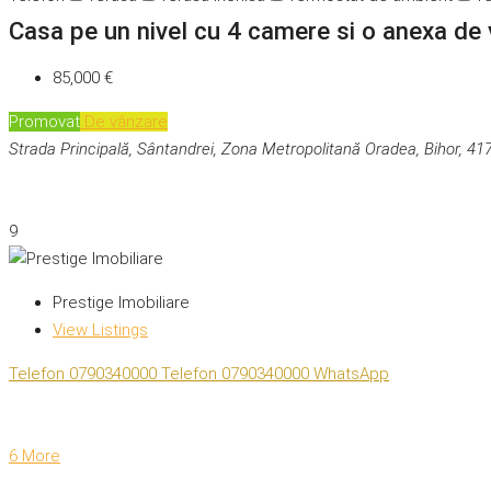
Casa pe un nivel cu 4 camere si o anexa de 
85,000 €
Promovat
De vânzare
Strada Principală, Sântandrei, Zona Metropolitană Oradea, Bihor, 4
9
Prestige Imobiliare
View Listings
Telefon
0790340000
Telefon
0790340000
WhatsApp
6 More