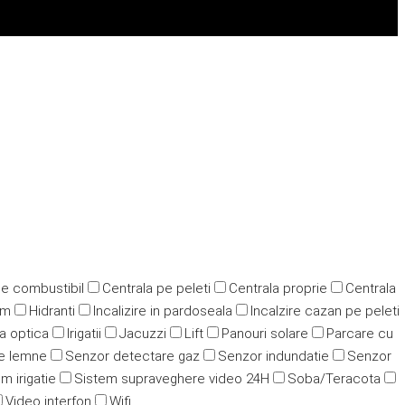
pe combustibil
Centrala pe peleti
Centrala proprie
Centrala
ym
Hidranti
Incalizire in pardoseala
Incalzire cazan pe peleti
ra optica
Irigatii
Jacuzzi
Lift
Panouri solare
Parcare cu
e lemne
Senzor detectare gaz
Senzor indundatie
Senzor
m irigatie
Sistem supraveghere video 24H
Soba/Teracota
Video interfon
Wifi