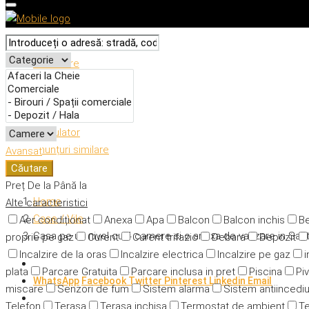
Descriere
Caracteristici
Adresă
Detalii
Calculator
Anunțuri similare
Avansat
Căutare
Preț
De la
Până la
Home
Alte caracteristici
Case / Vile
Aer condiționat
Anexa
Apa
Balcon
Balcon inchis
Be
Casa pe un nivel cu 4 camere si o anexa de vanzare in San
proprie pe gaz
Curent
Curent trifazic
Debara
Depozit
Incalzire de la oras
Incalzire electrica
Incalzire pe gaz
i
plata
Parcare Gratuita
Parcare inclusa in pret
Piscina
Piv
WhatsApp
Facebook
Twitter
Pinterest
Linkedin
Email
miscare
Senzori de fum
Sistem alarma
Sistem antiincedi
Telefon
Terasa
Terasa inchisa
Termostat de ambient
Te