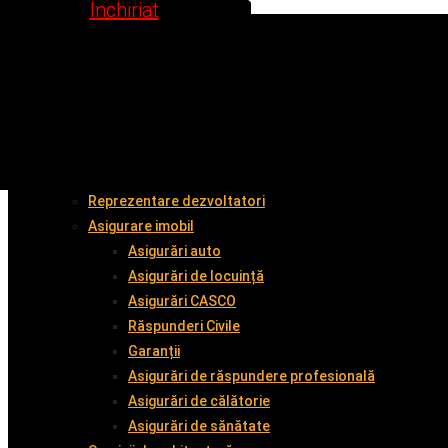
Inchiriat
Inchiriat
Vândut
Vândut
Vândut
Vândut
Vândut
Vândut
Acasă
Despre noi
Cumpără împreună cu noi
Vinde împreună cu noi
Închiriază
Servicii
Administrare imobil
Reprezentare dezvoltatori
Asigurare imobil
Asigurări auto
Asigurări de locuință
Asigurări CASCO
Răspunderi Civile
Garanții
Asigurări de răspundere profesională
Asigurări de călătorie
Asigurări de sănătate