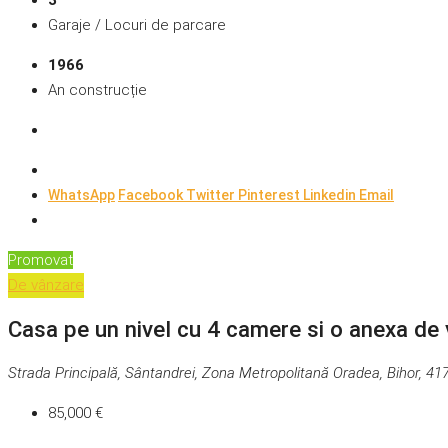
3
Garaje / Locuri de parcare
1966
An construcție
WhatsApp
Facebook
Twitter
Pinterest
Linkedin
Email
Promovat
De vânzare
Casa pe un nivel cu 4 camere si o anexa de 
Strada Principală, Sântandrei, Zona Metropolitană Oradea, Bihor, 4
85,000 €