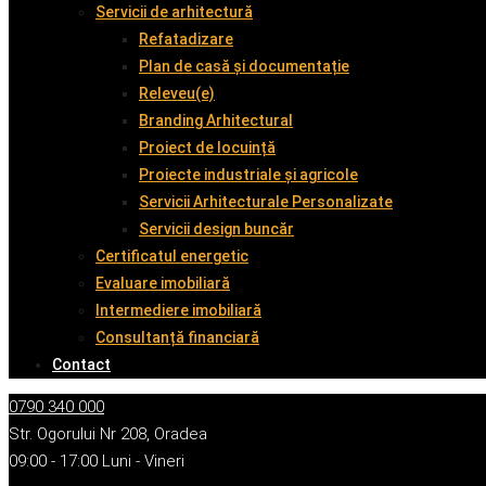
Servicii de arhitectură
Refatadizare
Plan de casă și documentație
Releveu(e)
Branding Arhitectural
Proiect de locuință
Proiecte industriale și agricole
Servicii Arhitecturale Personalizate
Servicii design buncăr
Certificatul energetic
Evaluare imobiliară
Intermediere imobiliară
Consultanță financiară
Contact
0790 340 000
Str. Ogorului Nr 208, Oradea
09:00 - 17:00 Luni - Vineri