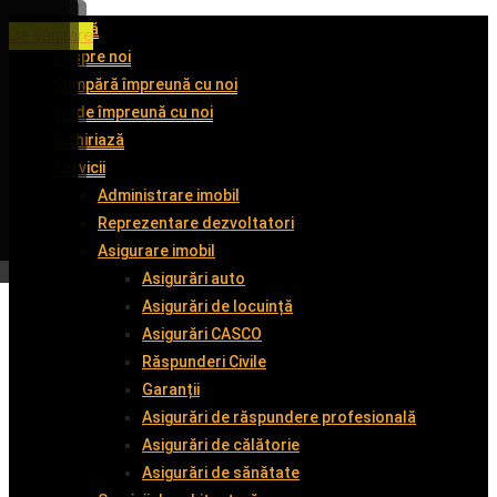
Acasă
De închiriat
De închiriat
De închiriat
De vânzare
Despre noi
Cumpără împreună cu noi
Vinde împreună cu noi
Închiriază
Servicii
Administrare imobil
Reprezentare dezvoltatori
Asigurare imobil
Asigurări auto
Asigurări de locuință
Asigurări CASCO
Răspunderi Civile
Garanții
Asigurări de răspundere profesională
Asigurări de călătorie
Asigurări de sănătate