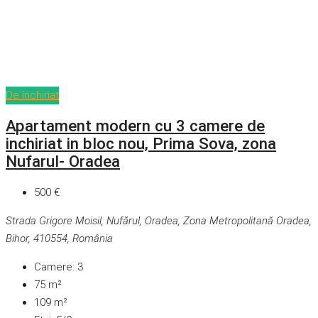
De închiriat
Apartament modern cu 3 camere de
inchiriat in bloc nou, Prima Sova, zona
Nufarul- Oradea
500 €
Strada Grigore Moisil, Nufărul, Oradea, Zona Metropolitană Oradea,
Bihor, 410554, România
Camere:
3
75
m²
109
m²