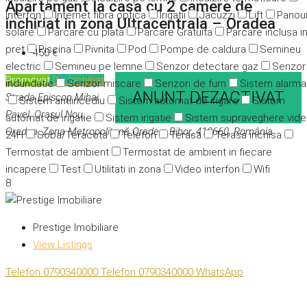
Apartament la casa cu 2 camere de
Interfon
Internet fibra optica
Irigatii
Jacuzzi
Lift
Panour
inchiriat in zona Ultracentrala – Oradea
solare
Parcare cu plata
Parcare Gratuita
Parcare inclusa i
pret
Piscina
Pivnita
Pod
Pompe de caldura
Semineu
450 €
electric
Semineu pe lemne
Senzor detectare gaz
Senzor
Promovat
De închiriat
indundatie
Senzor miscare
Senzori de fum
Sistem alarma
ANUNT DEZACTIVAT
Strada Episcop Mihai
Sistem antiincediu
Sistem automat de irigare
Sistem
Pavel, Orașul Nou,
automat de irigatie
Sistem irigatie
Sistem supraveghere vid
Oradea, Zona Metropolitană Oradea, Bihor, 410660, România
24H
Soba/Teracota
Telefon
Terasa
Terasa inchisa
Termostat de ambient
Termostat de ambient in fiecare
incapere
Test
Utilitati in zona
Video interfon
Wifi
8
Prestige Imobiliare
View Listings
Telefon
0790340000
Telefon
0790340000
WhatsApp