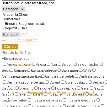
Descriere
Caracteristici
Adresă
Detalii
Calculator
Anunțuri similare
Avansat
Căutare
Preț
De la
Până la
Alte caracteristici
Home
Aer condiționat
Anexa
Apa
Balcon
Balcon inchis
Apartamente
Beci
Camara
Camera tehnica
Canalizare
CATV
Apartament la casa cu 2 camere de inchiriat in zona
Centrala pe combustibil
Centrala pe peleti
Centrala proprie
Ultracentrala – Oradea
Centrala proprie pe gaz
Curent
Curent trifazic
Debara
Depozit
Dressing
Filigorie
Fosa septica
Garaj
Gaz
WhatsApp
Facebook
Twitter
Pinterest
Linkedin
Email
Gradina
Gym
Hidranti
Incalizire in pardoseala
Incalzire
cazan pe peleti
Incalzire de la oras
Incalzire electrica
Incalzire pe gaz
incalzire pe lemne
Incalzire termoficare