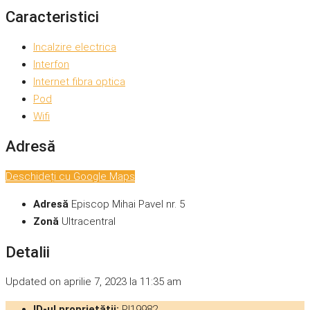
Caracteristici
Incalzire electrica
Interfon
Internet fibra optica
Pod
Wifi
Adresă
Deschideți cu Google Maps
Adresă
Episcop Mihai Pavel nr. 5
Zonă
Ultracentral
Detalii
Updated on aprilie 7, 2023 la 11:35 am
ID-ul proprietății:
PI19982