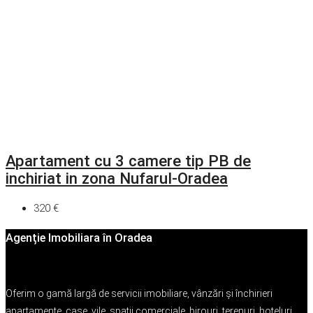
Apartament cu 3 camere tip PB de
inchiriat in zona Nufarul-Oradea
320 €
Agenție Imobiliara în Oradea
Oferim o gamă largă de servicii imobiliare, vânzări și închirieri
apartamente, case, vile, spații comerciale, birouri, terenuri, hoteluri,