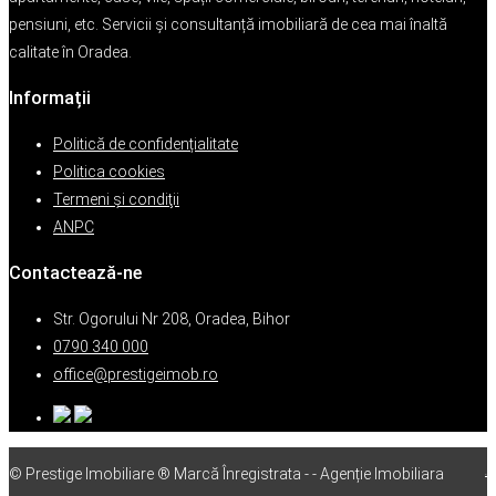
pensiuni, etc. Servicii și consultanță imobiliară de cea mai înaltă
calitate în Oradea.
Informații
Politică de confidențialitate
Politica cookies
Termeni şi condiţii
ANPC
Contactează-ne
Str. Ogorului Nr 208, Oradea, Bihor
0790 340 000
office@prestigeimob.ro
© Prestige Imobiliare ® Marcă Înregistrata - - Agenție Imobiliara
vps