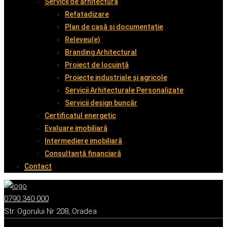
Servicii de arhitectură
Refatadizare
Plan de casă și documentație
Releveu(e)
Branding Arhitectural
Proiect de locuință
Proiecte industriale și agricole
Servicii Arhitecturale Personalizate
Servicii design buncăr
Certificatul energetic
Evaluare imobiliară
Intermediere imobiliară
Consultanță financiară
Contact
0790 340 000
Str. Ogorului Nr 208, Oradea