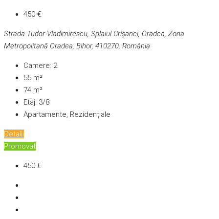
450 €
Strada Tudor Vladimirescu, Splaiul Crișanei, Oradea, Zona
Metropolitană Oradea, Bihor, 410270, România
Camere:
2
55
m²
74
m²
Etaj:
3/8
Apartamente, Rezidențiale
Detalii
Promovat
450 €