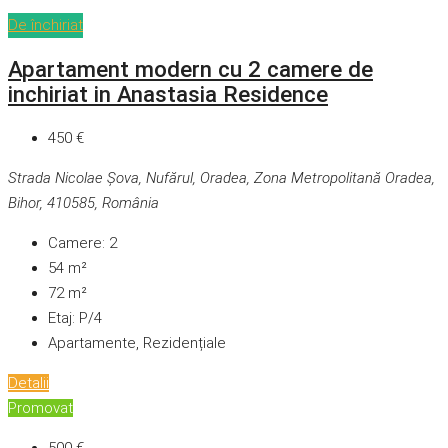
De închiriat
Apartament modern cu 2 camere de
inchiriat in Anastasia Residence
450 €
Strada Nicolae Șova, Nufărul, Oradea, Zona Metropolitană Oradea,
Bihor, 410585, România
Camere:
2
54
m²
72
m²
Etaj:
P/4
Apartamente, Rezidențiale
Detalii
Promovat
500 €