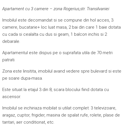
Apartament cu 3 camere – zona Rogerius,str. Transilvaniei
Imobilul este decomandat si se compune din hol acces, 3
camere, bucatarie+ loc luat masa, 2 bai din care 1 baie dotata
cu cada si cealalta cu dus si geam, 1 balcon inchis si 2
debarale.
Apartamentul este dispus pe o suprafata utila de 70 metri
patrati.
Zona este linsitita, imobilul avand vedere spre bulevard si este
pe soare dupa-masa.
Este situat la etajul 3 din 8, scara blocului fiind dotata cu
ascensor.
Imobilul se inchiriaza mobilat si utilat complet: 3 televizoare,
aragaz, cuptor, frigider, masina de spalat rufe, rolete, plase de
tantari, aer conditionat, etc.