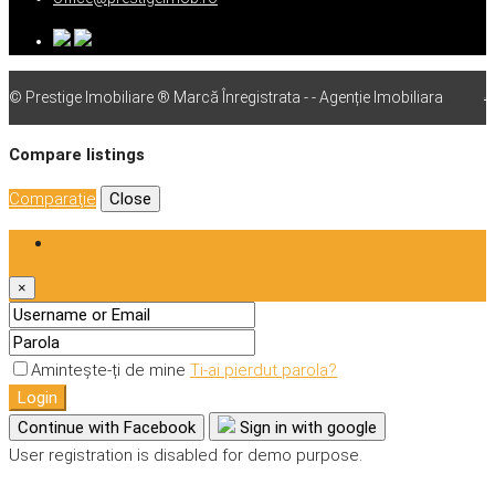
© Prestige Imobiliare ® Marcă Înregistrata - - Agenție Imobiliara
vps
Compare listings
Comparaţie
Close
Login
×
Amintește-ți de mine
Ti-ai pierdut parola?
Login
Continue with Facebook
Sign in with google
User registration is disabled for demo purpose.