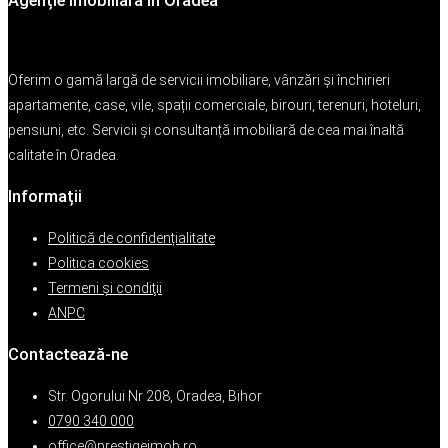
Agenție Imobiliara în Oradea
Oferim o gamă largă de servicii imobiliare, vânzări și închirieri
apartamente, case, vile, spații comerciale, birouri, terenuri, hoteluri,
pensiuni, etc. Servicii și consultanță imobiliară de cea mai înaltă
calitate în Oradea.
Informații
Politică de confidențialitate
Politica cookies
Termeni şi condiţii
ANPC
Contactează-ne
Str. Ogorului Nr 208, Oradea, Bihor
0790 340 000
office@prestigeimob.ro