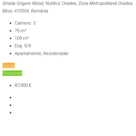
Strada Grigore Moisil, Nufărul, Oradea, Zona Metropolitană Oradea,
Bihor, 410554, România
Camere:
3
75
m²
109
m²
Etaj:
5/9
Apartamente, Rezidențiale
Detalii
Promovat
87,900 €