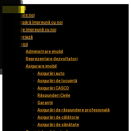
Acasă
De închiriat
De închiriat
De închiriat
De vânzare
Despre noi
Cumpără împreună cu noi
Vinde împreună cu noi
Închiriază
Servicii
Administrare imobil
Reprezentare dezvoltatori
Asigurare imobil
Asigurări auto
Asigurări de locuință
Asigurări CASCO
Răspunderi Civile
Garanții
Asigurări de răspundere profesională
Asigurări de călătorie
Asigurări de sănătate