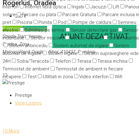
Rogerius, Oradea
Interfon
Internet fibra optica
Irigatii
Jacuzzi
Lift
Panour
solare
Parcare cu plata
Parcare Gratuita
Parcare inclusa i
260 €
pret
Piscina
Pivnita
Pod
Pompe de caldura
Semineu
Promovat
De închiriat
electric
Semineu pe lemne
Senzor detectare gaz
Senzor
ANUNT DEZACTIVAT
Strada Transilvaniei,
indundatie
Senzor miscare
Senzori de fum
Sistem alarma
Oradea, Zona
Sistem antiincediu
Sistem automat de irigare
Sistem
Metropolitană Oradea, Bihor, 410437, România
automat de irigatie
Sistem irigatie
Sistem supraveghere vid
24H
Soba/Teracota
Telefon
Terasa
Terasa inchisa
Termostat de ambient
Termostat de ambient in fiecare
13
incapere
Test
Utilitati in zona
Video interfon
Wifi
Prestige
View Listings
10 More