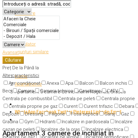
Descriere
Caracteristici
Adresă
Detalii
Calculator
Anunțuri similare
Avansat
Căutare
Preț
De la
Până la
Alte caracteristici
Home
Aer condiționat
Anexa
Apa
Balcon
Balcon inchis
Apartamente
Beci
Camara
Camera tehnica
Canalizare
CATV
Apartament 3 camere de inchiriat in Rogerius, Oradea
Centrala pe combustibil
Centrala pe peleti
Centrala proprie
Centrala proprie pe gaz
Curent
Curent trifazic
Debara
WhatsApp
Facebook
Twitter
Pinterest
Linkedin
Email
Depozit
Dressing
Filigorie
Fosa septica
Garaj
Gaz
Gradina
Gym
Hidranti
Incalizire in pardoseala
Incalzire
cazan pe peleti
Incalzire de la oras
Incalzire electrica
Apartament 3 camere de inchiriat in
Incalzire pe gaz
incalzire pe lemne
Incalzire termoficare