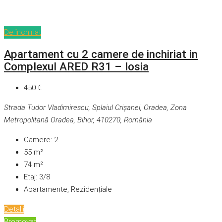
De închiriat
Apartament cu 2 camere de inchiriat in
Complexul ARED R31 – Iosia
450 €
Strada Tudor Vladimirescu, Splaiul Crișanei, Oradea, Zona
Metropolitană Oradea, Bihor, 410270, România
Camere:
2
55
m²
74
m²
Etaj:
3/8
Apartamente, Rezidențiale
Detalii
Promovat