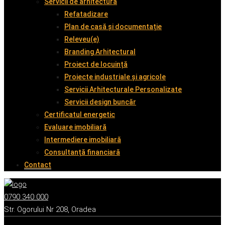
Servicii de arhitectură
Refatadizare
Plan de casă și documentație
Releveu(e)
Branding Arhitectural
Proiect de locuință
Proiecte industriale și agricole
Servicii Arhitecturale Personalizate
Servicii design buncăr
Certificatul energetic
Evaluare imobiliară
Intermediere imobiliară
Consultanță financiară
Contact
0790 340 000
Str. Ogorului Nr 208, Oradea