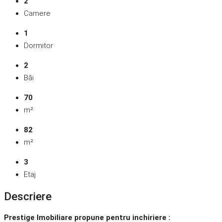
2
Camere
1
Dormitor
2
Băi
70
m²
82
m²
3
Etaj
Descriere
Prestige Imobiliare propune pentru inchiriere :