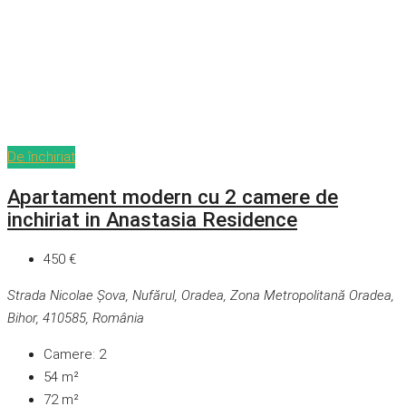
De închiriat
Apartament modern cu 2 camere de
inchiriat in Anastasia Residence
450 €
Strada Nicolae Șova, Nufărul, Oradea, Zona Metropolitană Oradea,
Bihor, 410585, România
Camere:
2
54
m²
72
m²