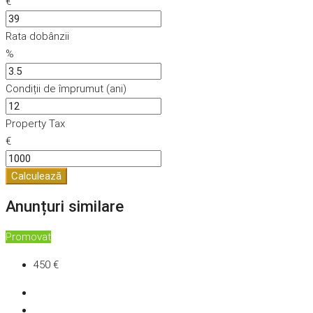
€
Rata dobânzii
%
Condiții de împrumut (ani)
Property Tax
€
Calculează
Anunțuri similare
Promovat
450 €