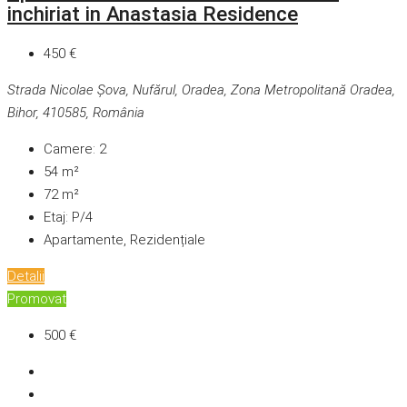
inchiriat in Anastasia Residence
450 €
Strada Nicolae Șova, Nufărul, Oradea, Zona Metropolitană Oradea,
Bihor, 410585, România
Camere:
2
54
m²
72
m²
Etaj:
P/4
Apartamente, Rezidențiale
Detalii
Promovat
500 €