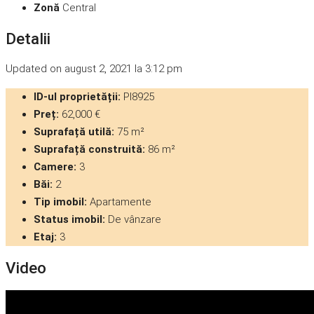
Zonă
Central
Detalii
Updated on august 2, 2021 la 3:12 pm
ID-ul proprietății:
PI8925
Preț:
62,000 €
Suprafață utilă:
75 m²
Suprafață construită:
86 m²
Camere:
3
Băi:
2
Tip imobil:
Apartamente
Status imobil:
De vânzare
Etaj:
3
Video