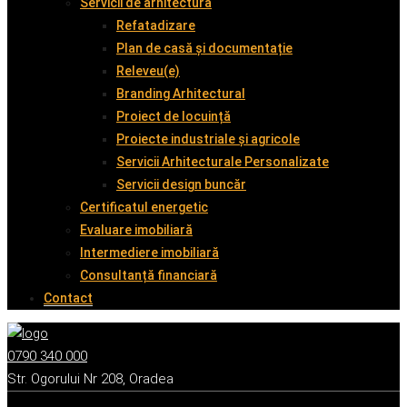
Servicii de arhitectură
Refatadizare
Plan de casă și documentație
Releveu(e)
Branding Arhitectural
Proiect de locuință
Proiecte industriale și agricole
Servicii Arhitecturale Personalizate
Servicii design buncăr
Certificatul energetic
Evaluare imobiliară
Intermediere imobiliară
Consultanță financiară
Contact
0790 340 000
Str. Ogorului Nr 208, Oradea