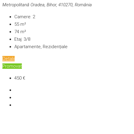
Metropolitană Oradea, Bihor, 410270, România
Camere:
2
55
m²
74
m²
Etaj:
3/8
Apartamente, Rezidențiale
Detalii
Promovat
450 €