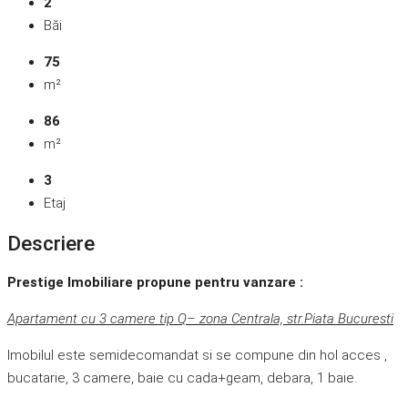
2
Băi
75
m²
86
m²
3
Etaj
Descriere
Prestige Imobiliare propune pentru vanzare :
Apartament cu 3 camere tip Q– zona Centrala, str.Piata Bucuresti
Imobilul este semidecomandat si se compune din hol acces ,
bucatarie, 3 camere, baie cu cada+geam, debara, 1 baie.