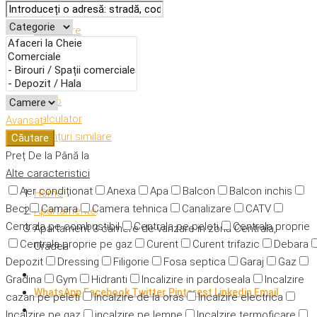
Descriere
Caracteristici
Adresă
Detalii
Video
Calculator
Avansat
Anunțuri similare
Căutare
Preț
De la
Până la
Alte caracteristici
Aer condiționat
Anexa
Apa
Balcon
Balcon inchis
Home
Beci
Camara
Camera tehnica
Canalizare
CATV
Apartamente
Centrala pe combustibil
Centrala pe peleti
Centrala proprie
Apartament 3 camere de vanzare in zona Centrala,
Centrala proprie pe gaz
Curent
Curent trifazic
Debara
Oradea
Depozit
Dressing
Filigorie
Fosa septica
Garaj
Gaz
Gradina
Gym
Hidranti
Incalizire in pardoseala
Incalzire
WhatsApp
Facebook
Twitter
Pinterest
Linkedin
Email
cazan pe peleti
Incalzire de la oras
Incalzire electrica
Incalzire pe gaz
incalzire pe lemne
Incalzire termoficare