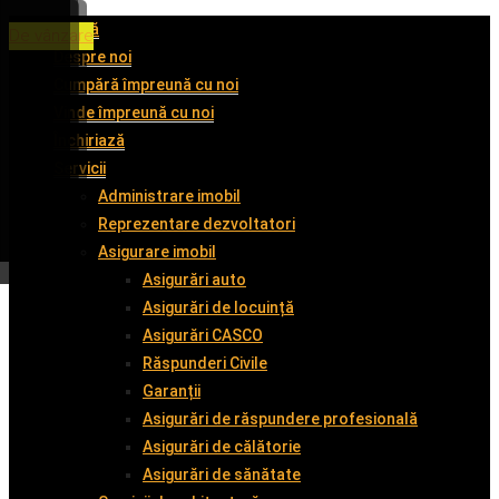
Acasă
De închiriat
De închiriat
De închiriat
De vânzare
Despre noi
Cumpără împreună cu noi
Vinde împreună cu noi
Închiriază
Servicii
Administrare imobil
Reprezentare dezvoltatori
Asigurare imobil
Asigurări auto
Asigurări de locuință
Asigurări CASCO
Răspunderi Civile
Garanții
Asigurări de răspundere profesională
Asigurări de călătorie
Asigurări de sănătate