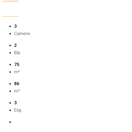
3
Camere
2
Băi
75
m²
86
m²
3
Etaj