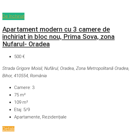
De închiriat
Apartament modern cu 3 camere de
inchiriat in bloc nou, Prima Sova, zona
Nufarul- Oradea
500 €
Strada Grigore Moisil, Nufărul, Oradea, Zona Metropolitană Oradea,
Bihor, 410554, România
Camere:
3
75
m²
109
m²
Etaj:
5/9
Apartamente, Rezidențiale
Detalii