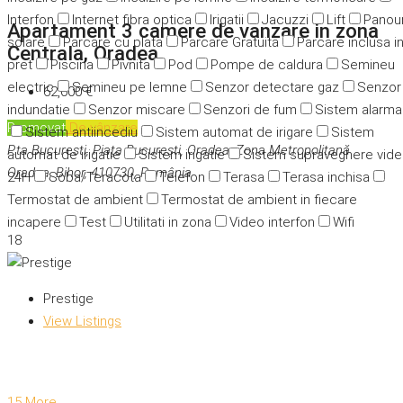
Interfon
Internet fibra optica
Irigatii
Jacuzzi
Lift
Panour
Apartament 3 camere de vanzare in zona
solare
Parcare cu plata
Parcare Gratuita
Parcare inclusa i
Centrala, Oradea
pret
Piscina
Pivnita
Pod
Pompe de caldura
Semineu
electric
Semineu pe lemne
Senzor detectare gaz
Senzor
62,000 €
indundatie
Senzor miscare
Senzori de fum
Sistem alarma
Promovat
De vânzare
Sistem antiincediu
Sistem automat de irigare
Sistem
P.ta Bucuresti, Piața București, Oradea, Zona Metropolitană
automat de irigatie
Sistem irigatie
Sistem supraveghere vid
Oradea, Bihor, 410730, România
24H
Soba/Teracota
Telefon
Terasa
Terasa inchisa
Termostat de ambient
Termostat de ambient in fiecare
incapere
Test
Utilitati in zona
Video interfon
Wifi
18
Prestige
View Listings
15 More