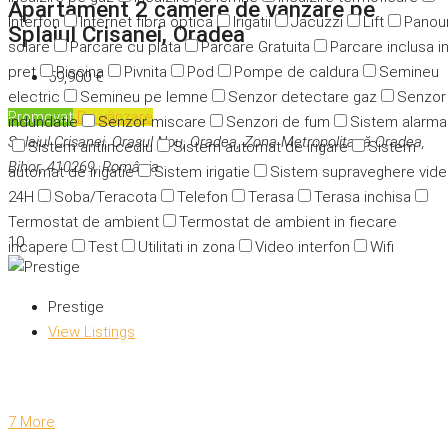
Apartament 2 camere de vanzare pe
Interfon
Internet fibra optica
Irigatii
Jacuzzi
Lift
Panour
Splaiul Crisanei, Oradea
solare
Parcare cu plata
Parcare Gratuita
Parcare inclusa i
pret
Piscina
Pivnita
Pod
Pompe de caldura
Semineu
59,900 €
electric
Semineu pe lemne
Senzor detectare gaz
Senzor
Promovat
De vânzare
indundatie
Senzor miscare
Senzori de fum
Sistem alarma
Splaiul Crișanei, Orașul Nou, Oradea, Zona Metropolitană Oradea,
Sistem antiincediu
Sistem automat de irigare
Sistem
Bihor, 410269, România
automat de irigatie
Sistem irigatie
Sistem supraveghere vid
24H
Soba/Teracota
Telefon
Terasa
Terasa inchisa
Termostat de ambient
Termostat de ambient in fiecare
10
incapere
Test
Utilitati in zona
Video interfon
Wifi
Prestige
View Listings
7 More