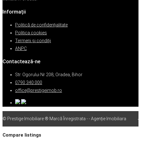
Informații
Politică de confidențialitate
Politica cookies
Termeni şi condiţii
ANPC
Contactează-ne
Str. Ogorului Nr 208, Oradea, Bihor
0790 340 000
office@prestigeimob.ro
© Prestige Imobiliare ® Marcă Înregistrata - - Agenție Imobiliara
vps
Compare listings