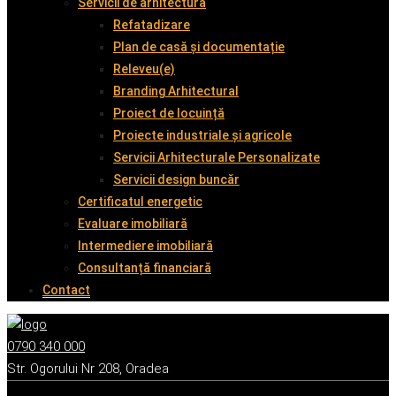
Servicii de arhitectură
Refatadizare
Plan de casă și documentație
Releveu(e)
Branding Arhitectural
Proiect de locuință
Proiecte industriale și agricole
Servicii Arhitecturale Personalizate
Servicii design buncăr
Certificatul energetic
Evaluare imobiliară
Intermediere imobiliară
Consultanță financiară
Contact
0790 340 000
Str. Ogorului Nr 208, Oradea