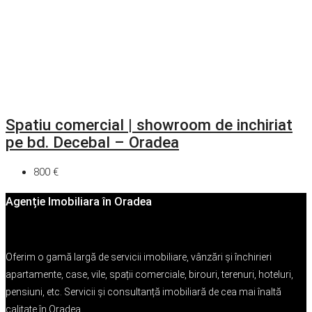
Spatiu comercial | showroom de inchiriat
pe bd. Decebal – Oradea
800 €
Agenție Imobiliara în Oradea
Oferim o gamă largă de servicii imobiliare, vânzări și închirieri
apartamente, case, vile, spații comerciale, birouri, terenuri, hoteluri,
pensiuni, etc. Servicii și consultanță imobiliară de cea mai înaltă
calitate în Oradea.