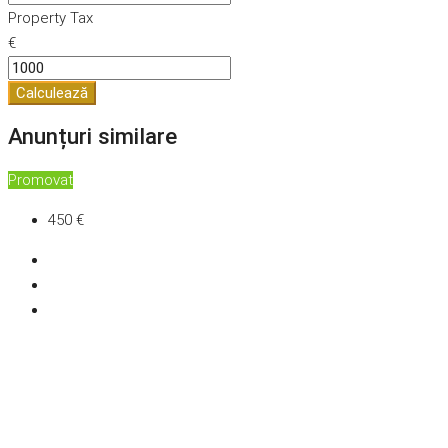
Property Tax
€
Calculează
Anunțuri similare
Promovat
450 €