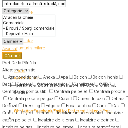
Descriere
Caracteristici
Adresă
Detalii
Calculator
Anunțuri similare
Avansat
Căutare
Preț
De la
Până la
Alte caracteristici
Home
Aer condiționat
Anexa
Apa
Balcon
Balcon inchis
Apartamente
Beci
Camara
Camera tehnica
Canalizare
CATV
Apartament 2 camere de vanzare pe Splaiul Crisanei,
Centrala pe combustibil
Centrala pe peleti
Centrala proprie
Oradea
Centrala proprie pe gaz
Curent
Curent trifazic
Debara
Depozit
Dressing
Filigorie
Fosa septica
Garaj
Gaz
WhatsApp
Facebook
Twitter
Pinterest
Linkedin
Email
Gradina
Gym
Hidranti
Incalizire in pardoseala
Incalzire
cazan pe peleti
Incalzire de la oras
Incalzire electrica
Incalzire pe gaz
incalzire pe lemne
Incalzire termoficare