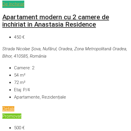
De închiriat
Apartament modern cu 2 camere de
inchiriat in Anastasia Residence
450 €
Strada Nicolae Șova, Nufărul, Oradea, Zona Metropolitană Oradea,
Bihor, 410585, România
Camere:
2
54
m²
72
m²
Etaj:
P/4
Apartamente, Rezidențiale
Detalii
Promovat
500 €