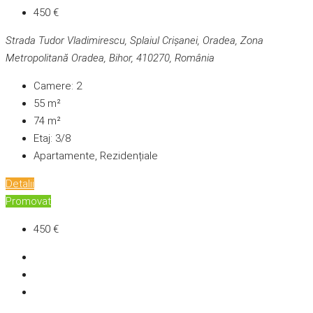
450 €
Strada Tudor Vladimirescu, Splaiul Crișanei, Oradea, Zona
Metropolitană Oradea, Bihor, 410270, România
Camere:
2
55
m²
74
m²
Etaj:
3/8
Apartamente, Rezidențiale
Detalii
Promovat
450 €