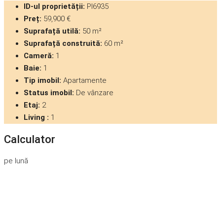
ID-ul proprietății:
PI6935
Preț:
59,900 €
Suprafață utilă:
50 m²
Suprafață construită:
60 m²
Cameră:
1
Baie:
1
Tip imobil:
Apartamente
Status imobil:
De vânzare
Etaj:
2
Living :
1
Calculator
pe lună