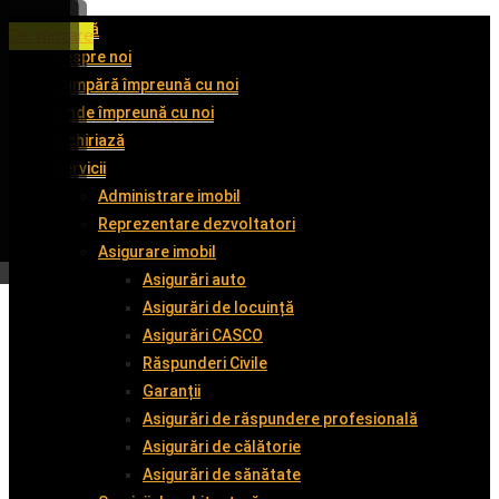
Acasă
De închiriat
De închiriat
De închiriat
De vânzare
Despre noi
Cumpără împreună cu noi
Vinde împreună cu noi
Închiriază
Servicii
Administrare imobil
Reprezentare dezvoltatori
Asigurare imobil
Asigurări auto
Asigurări de locuință
Asigurări CASCO
Răspunderi Civile
Garanții
Asigurări de răspundere profesională
Asigurări de călătorie
Asigurări de sănătate