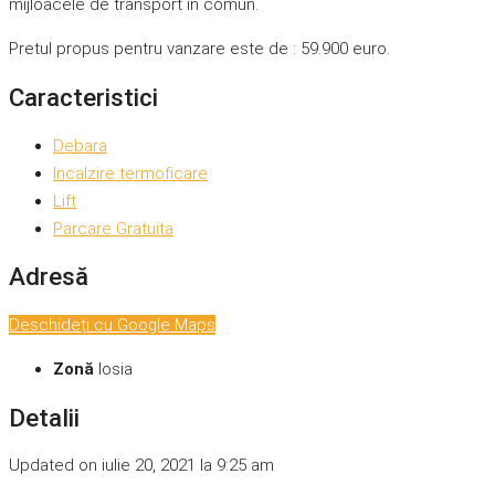
mijloacele de transport in comun.
Pretul propus pentru vanzare este de : 59.900 euro.
Caracteristici
Debara
Incalzire termoficare
Lift
Parcare Gratuita
Adresă
Deschideți cu Google Maps
Zonă
Iosia
Detalii
Updated on iulie 20, 2021 la 9:25 am