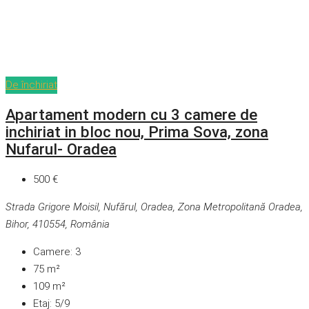
De închiriat
Apartament modern cu 3 camere de
inchiriat in bloc nou, Prima Sova, zona
Nufarul- Oradea
500 €
Strada Grigore Moisil, Nufărul, Oradea, Zona Metropolitană Oradea,
Bihor, 410554, România
Camere:
3
75
m²
109
m²
Etaj:
5/9