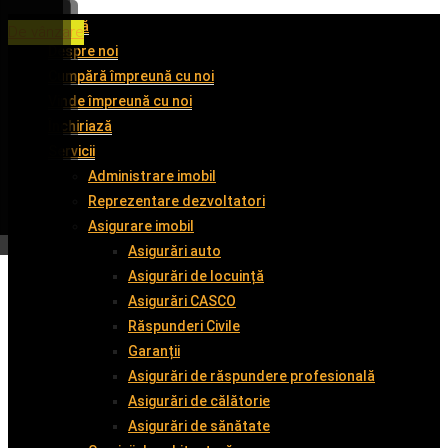
Acasă
De închiriat
De închiriat
De închiriat
De vânzare
Despre noi
Cumpără împreună cu noi
Vinde împreună cu noi
Închiriază
Servicii
Administrare imobil
Reprezentare dezvoltatori
Asigurare imobil
Asigurări auto
Asigurări de locuință
Asigurări CASCO
Răspunderi Civile
Garanții
Asigurări de răspundere profesională
Asigurări de călătorie
Asigurări de sănătate