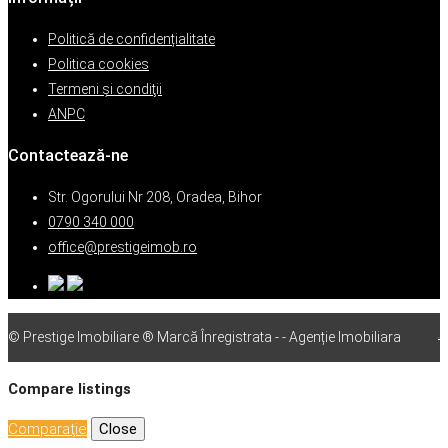
Politică de confidențialitate
Politica cookies
Termeni şi condiţii
ANPC
Contactează-ne
Str. Ogorului Nr 208, Oradea, Bihor
0790 340 000
office@prestigeimob.ro
© Prestige Imobiliare ® Marcă Înregistrata - - Agenție Imobiliara
vps
Compare listings
Comparaţie
Close