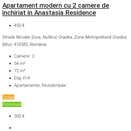
Apartament modern cu 2 camere de
inchiriat in Anastasia Residence
450 €
Strada Nicolae Șova, Nufărul, Oradea, Zona Metropolitană Oradea,
Bihor, 410585, România
Camere:
2
54
m²
72
m²
Etaj:
P/4
Apartamente, Rezidențiale
Detalii
Promovat
500 €