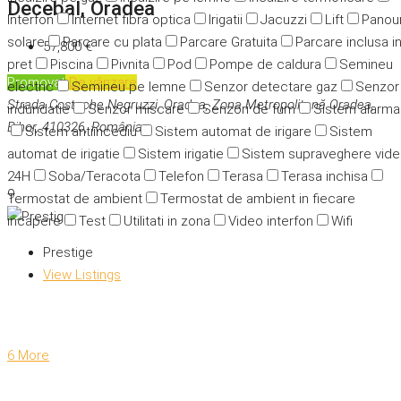
Decebal, Oradea
Interfon
Internet fibra optica
Irigatii
Jacuzzi
Lift
Panour
solare
Parcare cu plata
Parcare Gratuita
Parcare inclusa i
57,800 €
pret
Piscina
Pivnita
Pod
Pompe de caldura
Semineu
Promovat
De vânzare
electric
Semineu pe lemne
Senzor detectare gaz
Senzor
Strada Costache Negruzzi, Oradea, Zona Metropolitană Oradea,
indundatie
Senzor miscare
Senzori de fum
Sistem alarma
Bihor, 410326, România
Sistem antiincediu
Sistem automat de irigare
Sistem
automat de irigatie
Sistem irigatie
Sistem supraveghere vid
24H
Soba/Teracota
Telefon
Terasa
Terasa inchisa
9
Termostat de ambient
Termostat de ambient in fiecare
incapere
Test
Utilitati in zona
Video interfon
Wifi
Prestige
View Listings
6 More