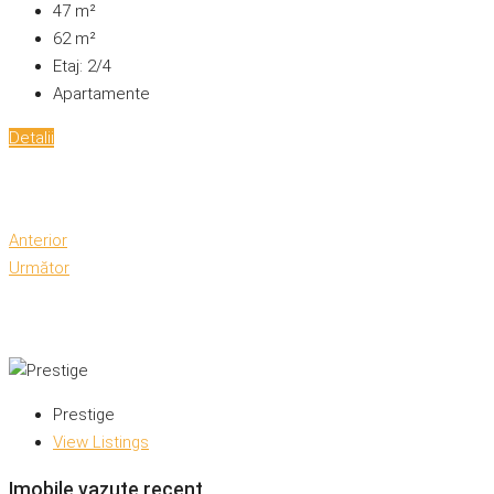
47
m²
62
m²
Etaj:
2/4
Apartamente
Detalii
Anterior
Următor
Prestige
View Listings
Imobile vazute recent