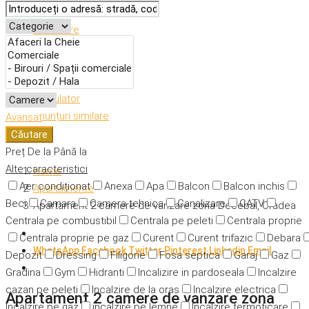
Descriere
Caracteristici
Adresă
Detalii
Calculator
Anunțuri similare
Avansat
Căutare
Preț
De la
Până la
Alte caracteristici
Home
Aer condiționat
Anexa
Apa
Balcon
Balcon inchis
Apartamente
Beci
Camara
Camera tehnica
Canalizare
CATV
Apartament 2 camere de vanzare zona Decebal, Oradea
Centrala pe combustibil
Centrala pe peleti
Centrala proprie
Centrala proprie pe gaz
Curent
Curent trifazic
Debara
WhatsApp
Facebook
Twitter
Pinterest
Linkedin
Email
Depozit
Dressing
Filigorie
Fosa septica
Garaj
Gaz
Gradina
Gym
Hidranti
Incalizire in pardoseala
Incalzire
cazan pe peleti
Incalzire de la oras
Incalzire electrica
Apartament 2 camere de vanzare zona
Incalzire pe gaz
incalzire pe lemne
Incalzire termoficare