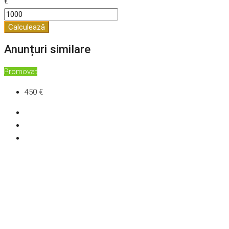
€
Calculează
Anunțuri similare
Promovat
450 €