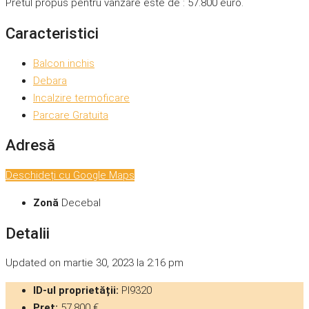
Pretul propus pentru vanzare este de : 57.800 euro.
Caracteristici
Balcon inchis
Debara
Incalzire termoficare
Parcare Gratuita
Adresă
Deschideți cu Google Maps
Zonă
Decebal
Detalii
Updated on martie 30, 2023 la 2:16 pm
ID-ul proprietății:
PI9320
Preț:
57,800 €