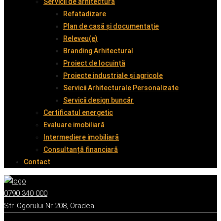
Servicii de arhitectură
Refatadizare
Plan de casă și documentație
Releveu(e)
Branding Arhitectural
Proiect de locuință
Proiecte industriale și agricole
Servicii Arhitecturale Personalizate
Servicii design buncăr
Certificatul energetic
Evaluare imobiliară
Intermediere imobiliară
Consultanță financiară
Contact
0790 340 000
Str. Ogorului Nr 208, Oradea