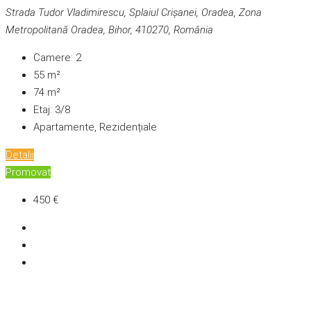
Strada Tudor Vladimirescu, Splaiul Crișanei, Oradea, Zona
Metropolitană Oradea, Bihor, 410270, România
Camere:
2
55
m²
74
m²
Etaj:
3/8
Apartamente, Rezidențiale
Detalii
Promovat
450 €