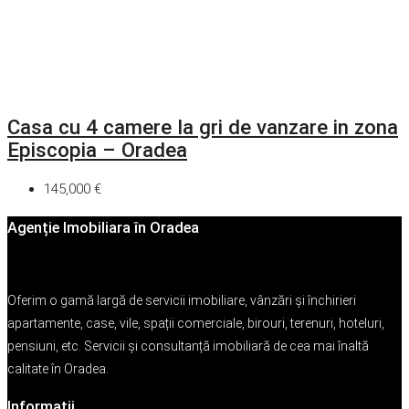
Casa cu 4 camere la gri de vanzare in zona
Episcopia – Oradea
145,000 €
Agenție Imobiliara în Oradea
Oferim o gamă largă de servicii imobiliare, vânzări și închirieri
apartamente, case, vile, spații comerciale, birouri, terenuri, hoteluri,
pensiuni, etc. Servicii și consultanță imobiliară de cea mai înaltă
calitate în Oradea.
Informații