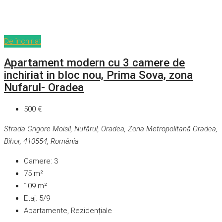
De închiriat
Apartament modern cu 3 camere de
inchiriat in bloc nou, Prima Sova, zona
Nufarul- Oradea
500 €
Strada Grigore Moisil, Nufărul, Oradea, Zona Metropolitană Oradea,
Bihor, 410554, România
Camere:
3
75
m²
109
m²
Etaj:
5/9
Apartamente, Rezidențiale