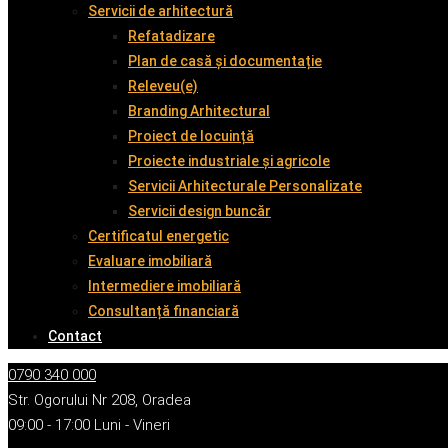
Servicii de arhitectură
Refatadizare
Plan de casă și documentație
Releveu(e)
Branding Arhitectural
Proiect de locuință
Proiecte industriale și agricole
Servicii Arhitecturale Personalizate
Servicii design buncăr
Certificatul energetic
Evaluare imobiliară
Intermediere imobiliară
Consultanță financiară
Contact
0790 340 000
Str. Ogorului Nr 208, Oradea
09:00 - 17:00 Luni - Vineri