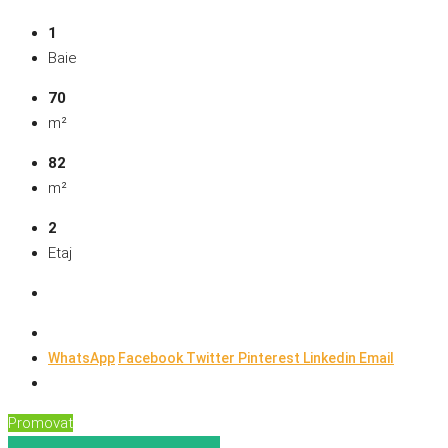
1
Baie
70
m²
82
m²
2
Etaj
WhatsApp
Facebook
Twitter
Pinterest
Linkedin
Email
Promovat