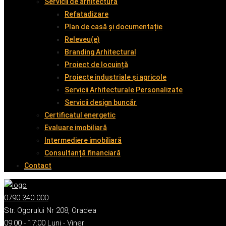
Servicii de arhitectură
Refatadizare
Plan de casă și documentație
Releveu(e)
Branding Arhitectural
Proiect de locuință
Proiecte industriale și agricole
Servicii Arhitecturale Personalizate
Servicii design buncăr
Certificatul energetic
Evaluare imobiliară
Intermediere imobiliară
Consultanță financiară
Contact
0790 340 000
Str. Ogorului Nr 208, Oradea
09:00 - 17:00 Luni - Vineri