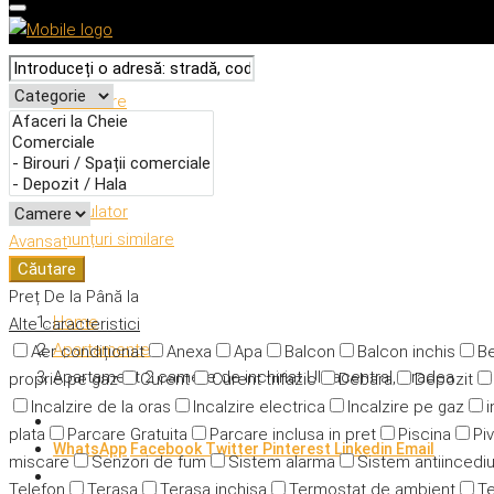
Descriere
Caracteristici
Adresă
Detalii
Calculator
Anunțuri similare
Avansat
Căutare
Preț
De la
Până la
Home
Alte caracteristici
Apartamente
Aer condiționat
Anexa
Apa
Balcon
Balcon inchis
Be
Apartament 2 camere de inchiriat Ultracentral, Oradea
proprie pe gaz
Curent
Curent trifazic
Debara
Depozit
Incalzire de la oras
Incalzire electrica
Incalzire pe gaz
i
plata
Parcare Gratuita
Parcare inclusa in pret
Piscina
Piv
WhatsApp
Facebook
Twitter
Pinterest
Linkedin
Email
miscare
Senzori de fum
Sistem alarma
Sistem antiincedi
Telefon
Terasa
Terasa inchisa
Termostat de ambient
Te