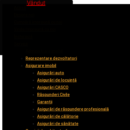
Inchiriat
Inchiriat
Inchiriat
Vândut
Vândut
Acasă
Despre noi
Cumpără împreună cu noi
Vinde împreună cu noi
Închiriază
Servicii
Administrare imobil
Reprezentare dezvoltatori
Asigurare imobil
Asigurări auto
Asigurări de locuință
Asigurări CASCO
Răspunderi Civile
Garanții
Asigurări de răspundere profesională
Asigurări de călătorie
Asigurări de sănătate