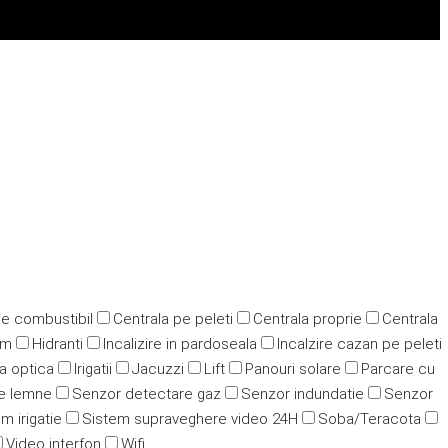
pe combustibil
Centrala pe peleti
Centrala proprie
Centrala
ym
Hidranti
Incalizire in pardoseala
Incalzire cazan pe peleti
ra optica
Irigatii
Jacuzzi
Lift
Panouri solare
Parcare cu
e lemne
Senzor detectare gaz
Senzor indundatie
Senzor
m irigatie
Sistem supraveghere video 24H
Soba/Teracota
Video interfon
Wifi