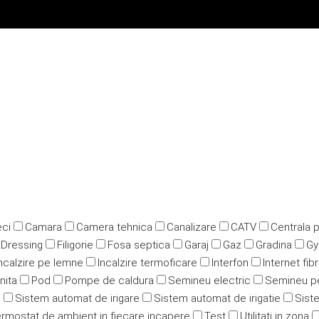
ci
Camara
Camera tehnica
Canalizare
CATV
Centrala 
Dressing
Filigorie
Fosa septica
Garaj
Gaz
Gradina
G
ncalzire pe lemne
Incalzire termoficare
Interfon
Internet fib
nita
Pod
Pompe de caldura
Semineu electric
Semineu p
u
Sistem automat de irigare
Sistem automat de irigatie
Siste
rmostat de ambient in fiecare incapere
Test
Utilitati in zona