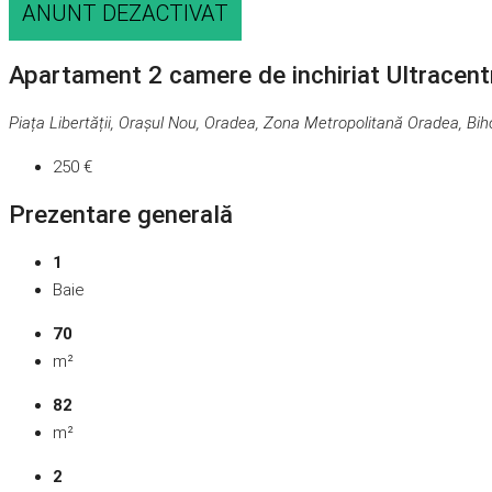
ANUNT DEZACTIVAT
Apartament 2 camere de inchiriat Ultracent
Piața Libertății, Orașul Nou, Oradea, Zona Metropolitană Oradea, Bi
250 €
Prezentare generală
1
Baie
70
m²
82
m²
2