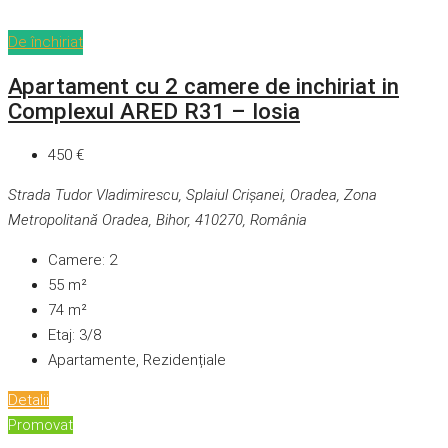
De închiriat
Apartament cu 2 camere de inchiriat in
Complexul ARED R31 – Iosia
450 €
Strada Tudor Vladimirescu, Splaiul Crișanei, Oradea, Zona
Metropolitană Oradea, Bihor, 410270, România
Camere:
2
55
m²
74
m²
Etaj:
3/8
Apartamente, Rezidențiale
Detalii
Promovat