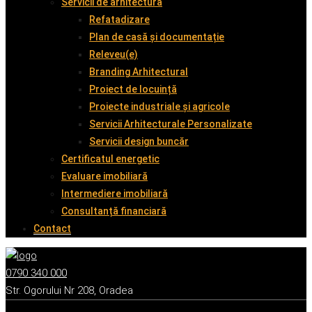
Servicii de arhitectură
Refatadizare
Plan de casă și documentație
Releveu(e)
Branding Arhitectural
Proiect de locuință
Proiecte industriale și agricole
Servicii Arhitecturale Personalizate
Servicii design buncăr
Certificatul energetic
Evaluare imobiliară
Intermediere imobiliară
Consultanță financiară
Contact
0790 340 000
Str. Ogorului Nr 208, Oradea