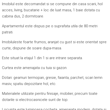
Imobilul este decomandat si se compune din casa scarii, hol
acces, living, bucatarie + loc de luat masa, 1 baie dotata cu
cabina dus, 2 dormitoare.
Apartamentul este dispus pe o suprafata utila de 80 metri
patrati.
Imobiluleste foarte frumos, aranjat cu gust si este orientat spre
curte, dispune de soare dupa-masa.
Este situat la etajul 1 din 1 si are intrare separata.
Curtea este amenajata cu tuia si gazon.
Dotari: geamuri termopan, gresie, faianta, parchet, scari lemn
masiv, spatiu depozitare hol, etc.
Materialele utilizate pentru finisaje, mobilier, precum toate
dotarile si electrocasnicele sunt de top.
Locuinta este luminoasa,cocheta, amenajata modern, dotata si