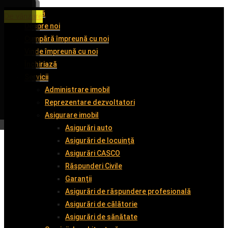
Acasă
De închiriat
De închiriat
De închiriat
De vânzare
Despre noi
Cumpără împreună cu noi
Vinde împreună cu noi
Închiriază
Servicii
Administrare imobil
Reprezentare dezvoltatori
Asigurare imobil
Asigurări auto
Asigurări de locuință
Asigurări CASCO
Răspunderi Civile
Garanții
Asigurări de răspundere profesională
Asigurări de călătorie
Asigurări de sănătate