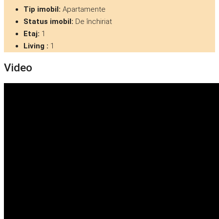
Tip imobil:
Apartamente
Status imobil:
De închiriat
Etaj:
1
Living :
1
Video