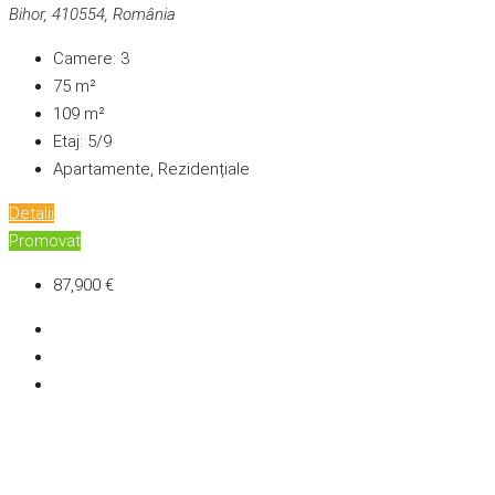
Bihor, 410554, România
Camere:
3
75
m²
109
m²
Etaj:
5/9
Apartamente, Rezidențiale
Detalii
Promovat
87,900 €