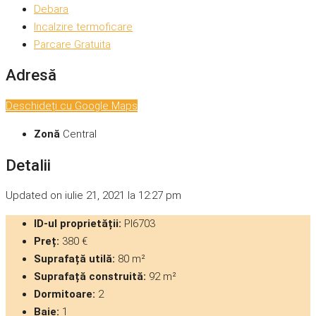
Debara
Incalzire termoficare
Parcare Gratuita
Adresă
Deschideți cu Google Maps
Zonă
Central
Detalii
Updated on iulie 21, 2021 la 12:27 pm
ID-ul proprietății:
PI6703
Preț:
380 €
Suprafață utilă:
80 m²
Suprafață construită:
92 m²
Dormitoare:
2
Baie:
1