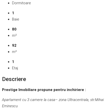
Dormitoare
1
Baie
80
m²
92
m²
1
Etaj
Descriere
Prestige Imobiliare propune pentru inchiriere :
Apartament cu 3 camere la casa– zona Ultracentrala, str.Mihai
Eminescu