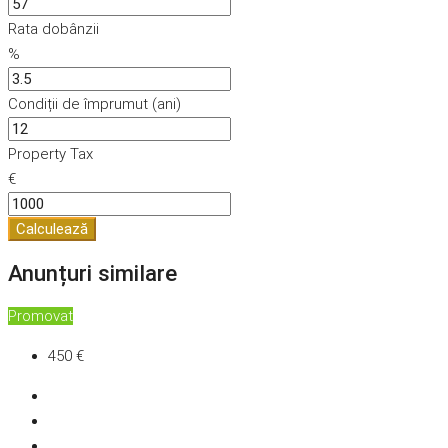
Rata dobânzii
%
Condiții de împrumut (ani)
Property Tax
€
Calculează
Anunțuri similare
Promovat
450 €