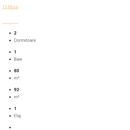
15 More
2
Dormitoare
1
Baie
80
m²
92
m²
1
Etaj