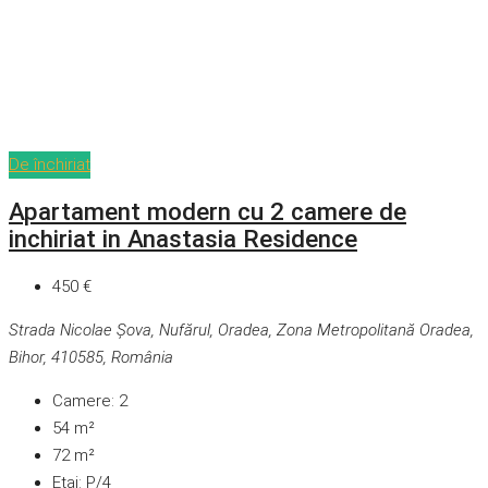
De închiriat
Apartament modern cu 2 camere de
inchiriat in Anastasia Residence
450 €
Strada Nicolae Șova, Nufărul, Oradea, Zona Metropolitană Oradea,
Bihor, 410585, România
Camere:
2
54
m²
72
m²
Etaj:
P/4