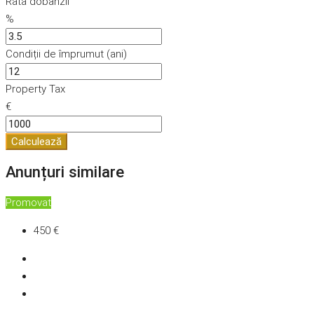
Rata dobânzii
%
Condiții de împrumut (ani)
Property Tax
€
Calculează
Anunțuri similare
Promovat
450 €