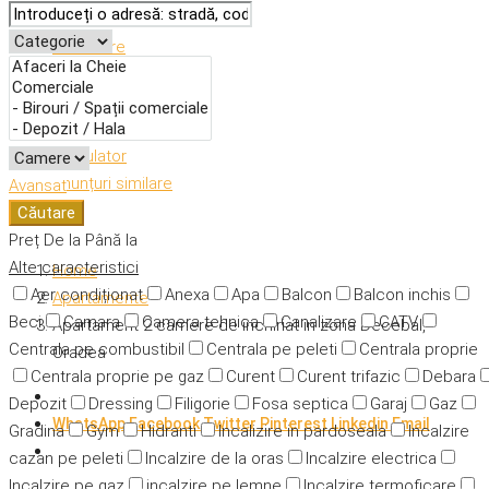
Descriere
Caracteristici
Adresă
Detalii
Calculator
Anunțuri similare
Avansat
Căutare
Preț
De la
Până la
Alte caracteristici
Home
Aer condiționat
Anexa
Apa
Balcon
Balcon inchis
Apartamente
Beci
Camara
Camera tehnica
Canalizare
CATV
Apartament 2 camere de inchiriat in zona Decebal,
Centrala pe combustibil
Centrala pe peleti
Centrala proprie
Oradea
Centrala proprie pe gaz
Curent
Curent trifazic
Debara
Depozit
Dressing
Filigorie
Fosa septica
Garaj
Gaz
WhatsApp
Facebook
Twitter
Pinterest
Linkedin
Email
Gradina
Gym
Hidranti
Incalizire in pardoseala
Incalzire
cazan pe peleti
Incalzire de la oras
Incalzire electrica
Incalzire pe gaz
incalzire pe lemne
Incalzire termoficare