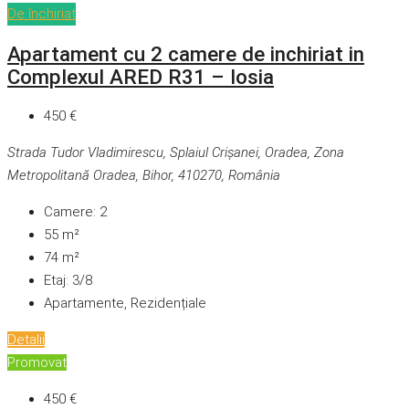
De închiriat
Apartament cu 2 camere de inchiriat in
Complexul ARED R31 – Iosia
450 €
Strada Tudor Vladimirescu, Splaiul Crișanei, Oradea, Zona
Metropolitană Oradea, Bihor, 410270, România
Camere:
2
55
m²
74
m²
Etaj:
3/8
Apartamente, Rezidențiale
Detalii
Promovat
450 €