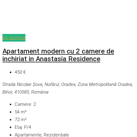
De închiriat
Apartament modern cu 2 camere de
inchiriat in Anastasia Residence
450 €
Strada Nicolae Șova, Nufărul, Oradea, Zona Metropolitană Oradea,
Bihor, 410585, România
Camere:
2
54
m²
72
m²
Etaj:
P/4
Apartamente, Rezidențiale