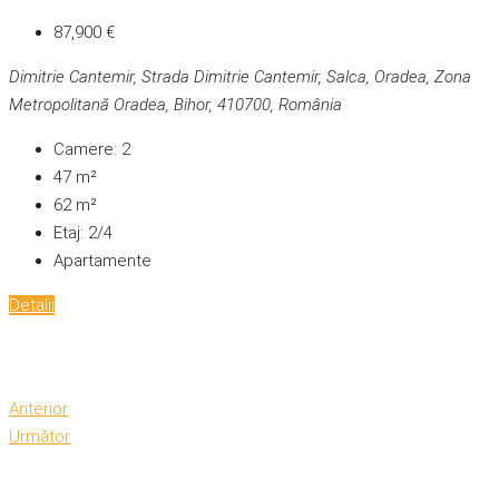
87,900 €
Dimitrie Cantemir, Strada Dimitrie Cantemir, Salca, Oradea, Zona
Metropolitană Oradea, Bihor, 410700, România
Camere:
2
47
m²
62
m²
Etaj:
2/4
Apartamente
Detalii
Anterior
Următor