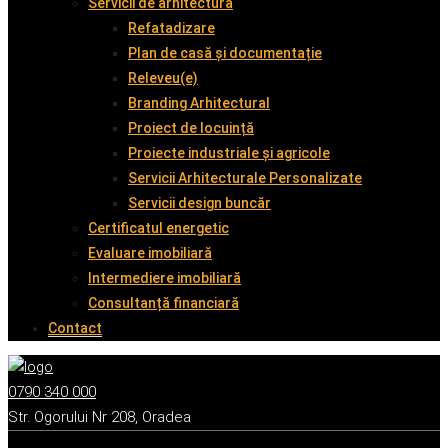
Servicii de arhitectură
Refatadizare
Plan de casă și documentație
Releveu(e)
Branding Arhitectural
Proiect de locuință
Proiecte industriale și agricole
Servicii Arhitecturale Personalizate
Servicii design buncăr
Certificatul energetic
Evaluare imobiliară
Intermediere imobiliară
Consultanță financiară
Contact
0790 340 000
Str. Ogorului Nr 208, Oradea