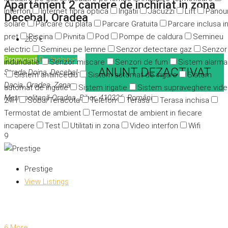
Apartament 2 camere de inchiriat in zona
Interfon
Internet fibra optica
Irigatii
Jacuzzi
Lift
Panour
Decebal, Oradea
solare
Parcare cu plata
Parcare Gratuita
Parcare inclusa i
pret
Piscina
Pivnita
Pod
Pompe de caldura
Semineu
265 €
electric
Semineu pe lemne
Senzor detectare gaz
Senzor
Promovat
De închiriat
indundatie
Senzor miscare
Senzori de fum
Sistem alarma
ANUNT DEZACTIVAT
Strada Doina, Decebal-
Sistem antiincediu
Sistem automat de irigare
Sistem
Dacia, Oradea, Zona
automat de irigatie
Sistem irigatie
Sistem supraveghere vid
Metropolitană Oradea, Bihor, 410326, România
24H
Soba/Teracota
Telefon
Terasa
Terasa inchisa
Termostat de ambient
Termostat de ambient in fiecare
incapere
Test
Utilitati in zona
Video interfon
Wifi
9
Prestige
View Listings
6 More