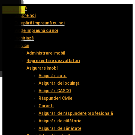
Acasă
De închiriat
De închiriat
De închiriat
De vânzare
Despre noi
Cumpără împreună cu noi
Vinde împreună cu noi
Închiriază
Servicii
Administrare imobil
Reprezentare dezvoltatori
Asigurare imobil
Asigurări auto
Asigurări de locuință
Asigurări CASCO
Răspunderi Civile
Garanții
Asigurări de răspundere profesională
Asigurări de călătorie
Asigurări de sănătate