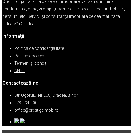
Oferim o gamă largă de servicii imobiliare, vânzări și închirieri
apartamente, case, vile, spații comerciale, birouri, terenuri, hoteluri,
pensiuni, etc. Servicii și consultanță imobiliară de cea mai înaltă
calitate în Oradea.
Informații
Politică de confidențialitate
Politica cookies
Termeni şi condiţii
ANPC
Contactează-ne
Str. Ogorului Nr 208, Oradea, Bihor
0790 340 000
office@prestigeimob.ro