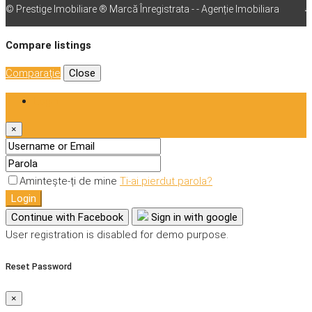
© Prestige Imobiliare ® Marcă Înregistrata - - Agenție Imobiliara
vps
Compare listings
Comparaţie
Close
Login
×
Amintește-ți de mine
Ti-ai pierdut parola?
Login
Continue with Facebook
Sign in with google
User registration is disabled for demo purpose.
Reset Password
×