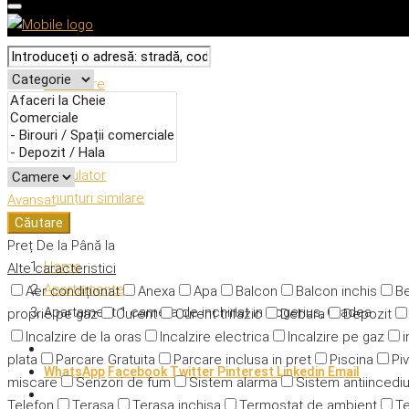
Descriere
Caracteristici
Adresă
Detalii
Calculator
Anunțuri similare
Avansat
Căutare
Preț
De la
Până la
Home
Alte caracteristici
Apartamente
Aer condiționat
Anexa
Apa
Balcon
Balcon inchis
Be
Apartament 1 camera de inchiriat in Rogerius, Oradea
proprie pe gaz
Curent
Curent trifazic
Debara
Depozit
Incalzire de la oras
Incalzire electrica
Incalzire pe gaz
i
plata
Parcare Gratuita
Parcare inclusa in pret
Piscina
Piv
WhatsApp
Facebook
Twitter
Pinterest
Linkedin
Email
miscare
Senzori de fum
Sistem alarma
Sistem antiincedi
Telefon
Terasa
Terasa inchisa
Termostat de ambient
Te