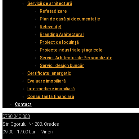
Servicii de arhitectură
Refatadizare
Plan de casă și documentație
Releveu(e)
Branding Arhitectural
Proiect de locuință
Proiecte industriale și agricole
Servicii Arhitecturale Personalizate
Servicii design buncăr
Certificatul energetic
Evaluare imobiliară
Intermediere imobiliară
Consultanță financiară
Contact
0790 340 000
Str. Ogorului Nr 208, Oradea
09:00 - 17:00 Luni - Vineri