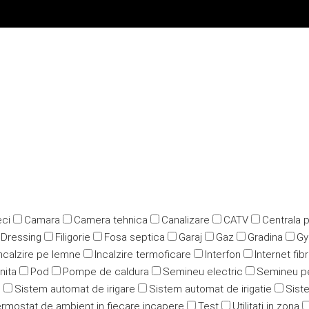
ci
Camara
Camera tehnica
Canalizare
CATV
Centrala 
Dressing
Filigorie
Fosa septica
Garaj
Gaz
Gradina
G
ncalzire pe lemne
Incalzire termoficare
Interfon
Internet fib
nita
Pod
Pompe de caldura
Semineu electric
Semineu p
u
Sistem automat de irigare
Sistem automat de irigatie
Siste
rmostat de ambient in fiecare incapere
Test
Utilitati in zona