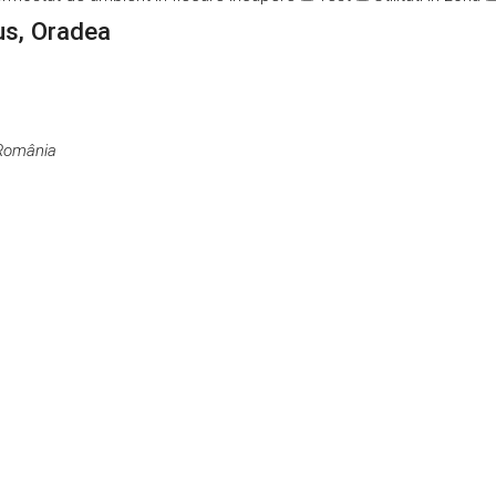
us, Oradea
 România