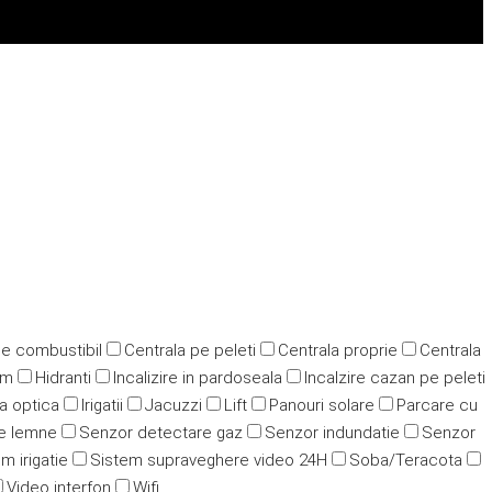
pe combustibil
Centrala pe peleti
Centrala proprie
Centrala
ym
Hidranti
Incalizire in pardoseala
Incalzire cazan pe peleti
ra optica
Irigatii
Jacuzzi
Lift
Panouri solare
Parcare cu
e lemne
Senzor detectare gaz
Senzor indundatie
Senzor
m irigatie
Sistem supraveghere video 24H
Soba/Teracota
Video interfon
Wifi