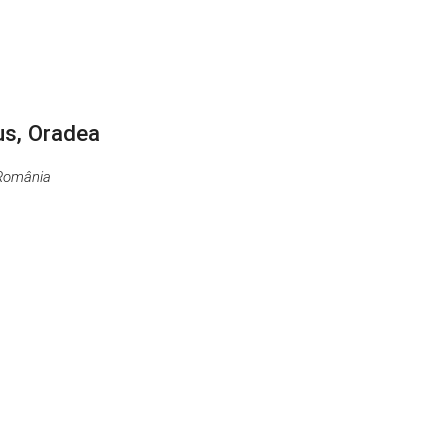
us, Oradea
 România