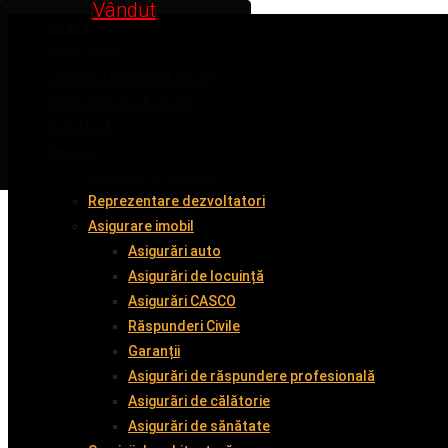
Inchiriat
Inchiriat
Inchiriat
Vândut
Vândut
Acasă
Despre noi
Cumpără împreună cu noi
Vinde împreună cu noi
Închiriază
Servicii
Administrare imobil
Reprezentare dezvoltatori
Asigurare imobil
Asigurări auto
Asigurări de locuință
Asigurări CASCO
Răspunderi Civile
Garanții
Asigurări de răspundere profesională
Asigurări de călătorie
Asigurări de sănătate