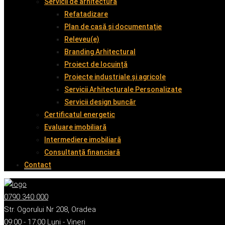
Servicii de arhitectură
Refatadizare
Plan de casă și documentație
Releveu(e)
Branding Arhitectural
Proiect de locuință
Proiecte industriale și agricole
Servicii Arhitecturale Personalizate
Servicii design buncăr
Certificatul energetic
Evaluare imobiliară
Intermediere imobiliară
Consultanță financiară
Contact
0790 340 000
Str. Ogorului Nr 208, Oradea
09:00 - 17:00 Luni - Vineri