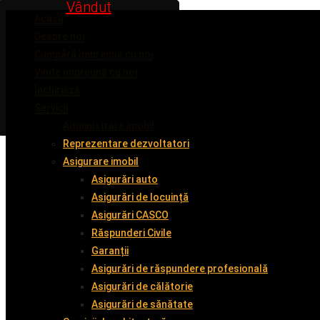
Vândut
Vândut
Vândut
Vândut
Acasă
Despre noi
Cumpără împreună cu noi
Vinde împreună cu noi
Închiriază
Servicii
Administrare imobil
Reprezentare dezvoltatori
Asigurare imobil
Asigurări auto
Asigurări de locuință
Asigurări CASCO
Răspunderi Civile
Garanții
Asigurări de răspundere profesională
Asigurări de călătorie
Asigurări de sănătate