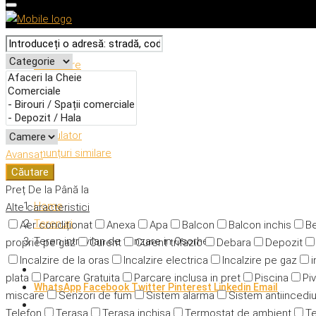
Descriere
Caracteristici
Adresă
Detalii
Calculator
Anunțuri similare
Avansat
Căutare
Preț
De la
Până la
Home
Alte caracteristici
Terenuri
Aer condiționat
Anexa
Apa
Balcon
Balcon inchis
Be
Teren intravilan de vanzare in Osorhei
proprie pe gaz
Curent
Curent trifazic
Debara
Depozit
Incalzire de la oras
Incalzire electrica
Incalzire pe gaz
i
plata
Parcare Gratuita
Parcare inclusa in pret
Piscina
Piv
WhatsApp
Facebook
Twitter
Pinterest
Linkedin
Email
miscare
Senzori de fum
Sistem alarma
Sistem antiincedi
Telefon
Terasa
Terasa inchisa
Termostat de ambient
Te