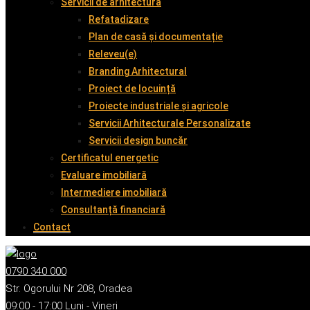
Servicii de arhitectură
Refatadizare
Plan de casă și documentație
Releveu(e)
Branding Arhitectural
Proiect de locuință
Proiecte industriale și agricole
Servicii Arhitecturale Personalizate
Servicii design buncăr
Certificatul energetic
Evaluare imobiliară
Intermediere imobiliară
Consultanță financiară
Contact
0790 340 000
Str. Ogorului Nr 208, Oradea
09:00 - 17:00 Luni - Vineri