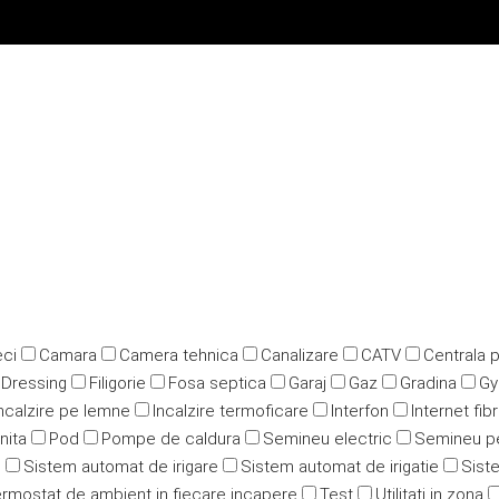
ci
Camara
Camera tehnica
Canalizare
CATV
Centrala 
Dressing
Filigorie
Fosa septica
Garaj
Gaz
Gradina
G
ncalzire pe lemne
Incalzire termoficare
Interfon
Internet fib
nita
Pod
Pompe de caldura
Semineu electric
Semineu p
u
Sistem automat de irigare
Sistem automat de irigatie
Siste
rmostat de ambient in fiecare incapere
Test
Utilitati in zona