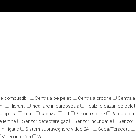
pe combustibil
Centrala pe peleti
Centrala proprie
Centrala
ym
Hidranti
Incalizire in pardoseala
Incalzire cazan pe peleti
ra optica
Irigatii
Jacuzzi
Lift
Panouri solare
Parcare cu
e lemne
Senzor detectare gaz
Senzor indundatie
Senzor
m irigatie
Sistem supraveghere video 24H
Soba/Teracota
Video interfon
Wifi