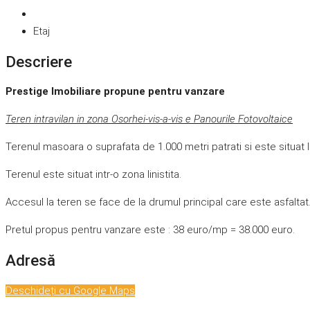
Etaj
Descriere
Prestige Imobiliare propune pentru vanzare
Teren intravilan in zona Osorhei-vis-a-vis e Panourile Fotovoltaice
Terenul masoara o suprafata de 1.000 metri patrati si este situat l
Terenul este situat intr-o zona linistita.
Accesul la teren se face de la drumul principal care este asfaltat
Pretul propus pentru vanzare este : 38 euro/mp = 38.000 euro.
Adresă
Deschideți cu Google Maps