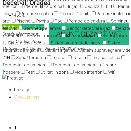
Decebal, Oradea
Interfon
Internet fibra optica
Irigatii
Jacuzzi
Lift
Panour
solare
Parcare cu plata
Parcare Gratuita
Parcare inclusa i
400 €
pret
Piscina
Pivnita
Pod
Pompe de caldura
Semineu
Promovat
De închiriat
electric
Semineu pe lemne
Senzor detectare gaz
Senzor
ANUNT DEZACTIVAT
Strada Menumorut,
indundatie
Senzor miscare
Senzori de fum
Sistem alarma
Olosig, Oradea, Zona
Sistem antiincediu
Sistem automat de irigare
Sistem
Metropolitană Oradea, Bihor, 410009, România
automat de irigatie
Sistem irigatie
Sistem supraveghere vid
24H
Soba/Teracota
Telefon
Terasa
Terasa inchisa
Termostat de ambient
Termostat de ambient in fiecare
3
incapere
Test
Utilitati in zona
Video interfon
Wifi
Prestige
View Listings
1