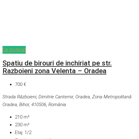
De închiriat
Spatiu de birouri de inchiriat pe str.
Razboieni zona Velenta – Oradea
700 €
Strada Războieni, Dimitrie Cantemir, Oradea, Zona Metropolitană
Oradea, Bihor, 410506, România
210
m²
230
m²
Etaj:
1/2