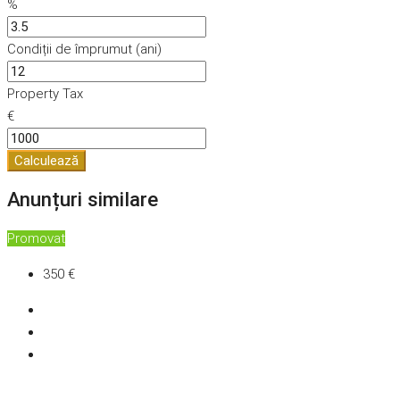
%
Condiții de împrumut (ani)
Property Tax
€
Calculează
Anunțuri similare
Promovat
350 €