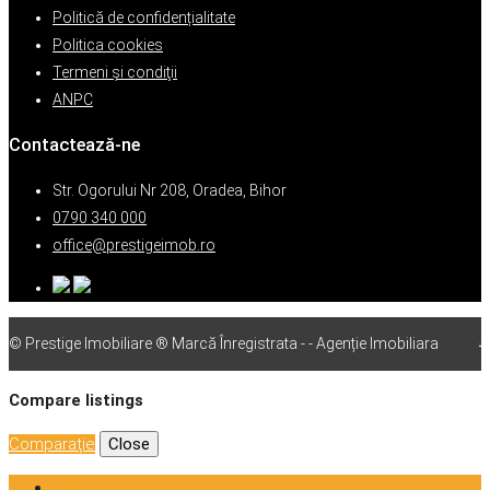
Politică de confidențialitate
Politica cookies
Termeni şi condiţii
ANPC
Contactează-ne
Str. Ogorului Nr 208, Oradea, Bihor
0790 340 000
office@prestigeimob.ro
© Prestige Imobiliare ® Marcă Înregistrata - - Agenție Imobiliara
vps
Compare listings
Comparaţie
Close
Login