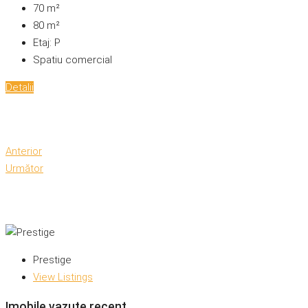
70
m²
80
m²
Etaj:
P
Spatiu comercial
Detalii
Anterior
Următor
Prestige
View Listings
Imobile vazute recent