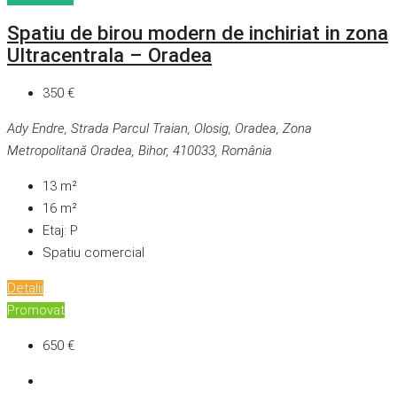
Spatiu de birou modern de inchiriat in zona
Ultracentrala – Oradea
350 €
Ady Endre, Strada Parcul Traian, Olosig, Oradea, Zona
Metropolitană Oradea, Bihor, 410033, România
13
m²
16
m²
Etaj:
P
Spatiu comercial
Detalii
Promovat
650 €