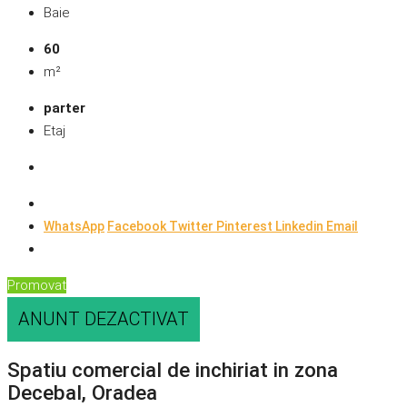
Baie
60
m²
parter
Etaj
WhatsApp
Facebook
Twitter
Pinterest
Linkedin
Email
Promovat
ANUNT DEZACTIVAT
Spatiu comercial de inchiriat in zona
Decebal, Oradea