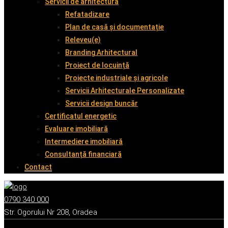
Servicii de arhitectură
Refatadizare
Plan de casă și documentație
Releveu(e)
Branding Arhitectural
Proiect de locuință
Proiecte industriale și agricole
Servicii Arhitecturale Personalizate
Servicii design buncăr
Certificatul energetic
Evaluare imobiliară
Intermediere imobiliară
Consultanță financiară
Contact
0790 340 000
Str. Ogorului Nr 208, Oradea