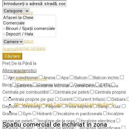
Descriere
Caracteristici
Adresă
Detalii
Calculator
Anunțuri similare
Avansat
Căutare
Preț
De la
Până la
Alte caracteristici
Home
Aer condiționat
Anexa
Apa
Balcon
Balcon inchis
Spatiu comercial
Beci
Camara
Camera tehnica
Canalizare
CATV
Spatiu comercial de inchiriat in zona Decebal, Oradea
Centrala pe combustibil
Centrala pe peleti
Centrala proprie
Centrala proprie pe gaz
Curent
Curent trifazic
Debara
WhatsApp
Facebook
Twitter
Pinterest
Linkedin
Email
Depozit
Dressing
Filigorie
Fosa septica
Garaj
Gaz
Gradina
Gym
Hidranti
Incalizire in pardoseala
Incalzire
cazan pe peleti
Incalzire de la oras
Incalzire electrica
Spatiu comercial de inchiriat in zona
Incalzire pe gaz
incalzire pe lemne
Incalzire termoficare