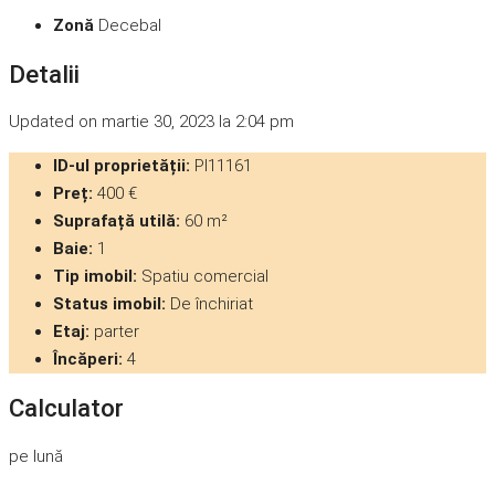
Zonă
Decebal
Detalii
Updated on martie 30, 2023 la 2:04 pm
ID-ul proprietății:
PI11161
Preț:
400 €
Suprafață utilă:
60 m²
Baie:
1
Tip imobil:
Spatiu comercial
Status imobil:
De închiriat
Etaj:
parter
Încăperi:
4
Calculator
pe lună