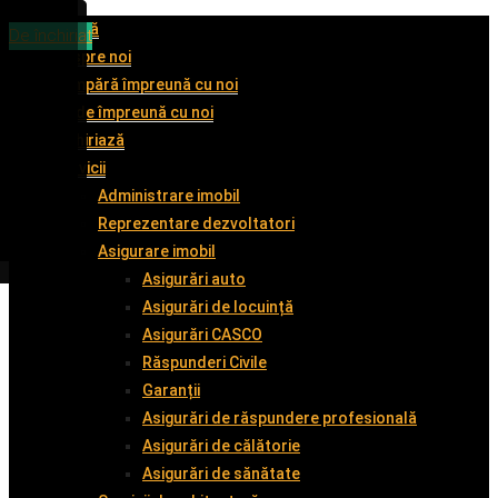
Acasă
De închiriat
De închiriat
De închiriat
De închiriat
Despre noi
Cumpără împreună cu noi
Vinde împreună cu noi
Închiriază
Servicii
Administrare imobil
Reprezentare dezvoltatori
Asigurare imobil
Asigurări auto
Asigurări de locuință
Asigurări CASCO
Răspunderi Civile
Garanții
Asigurări de răspundere profesională
Asigurări de călătorie
Asigurări de sănătate