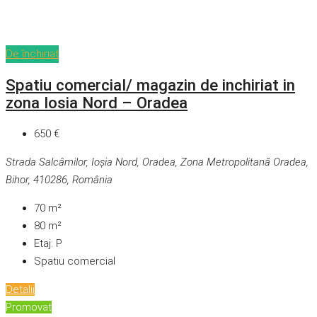
De închiriat
Spatiu comercial/ magazin de inchiriat in
zona Iosia Nord – Oradea
650 €
Strada Salcâmilor, Ioșia Nord, Oradea, Zona Metropolitană Oradea,
Bihor, 410286, România
70
m²
80
m²
Etaj:
P
Spatiu comercial
Detalii
Promovat