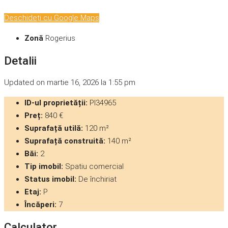
Deschideți cu Google Maps
Zonă
Rogerius
Detalii
Updated on martie 16, 2026 la 1:55 pm
ID-ul proprietății:
PI34965
Preț:
840 €
Suprafață utilă:
120 m²
Suprafață construită:
140 m²
Băi:
2
Tip imobil:
Spatiu comercial
Status imobil:
De închiriat
Etaj:
P
Încăperi:
7
Calculator