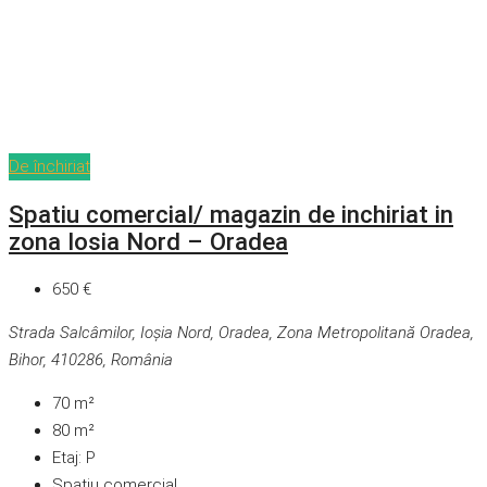
De închiriat
Spatiu comercial/ magazin de inchiriat in
zona Iosia Nord – Oradea
650 €
Strada Salcâmilor, Ioșia Nord, Oradea, Zona Metropolitană Oradea,
Bihor, 410286, România
70
m²
80
m²
Etaj:
P
Spatiu comercial