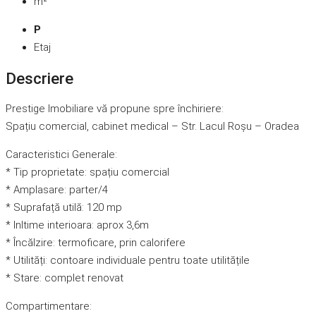
m²
P
Etaj
Descriere
Prestige Imobiliare vă propune spre închiriere:
Spațiu comercial, cabinet medical – Str. Lacul Roșu – Oradea
Caracteristici Generale:
* Tip proprietate: spațiu comercial
* Amplasare: parter/4
* Suprafață utilă: 120 mp
* Inltime interioara: aprox 3,6m
* Încălzire: termoficare, prin calorifere
* Utilități: contoare individuale pentru toate utilitățile
* Stare: complet renovat
Compartimentare: