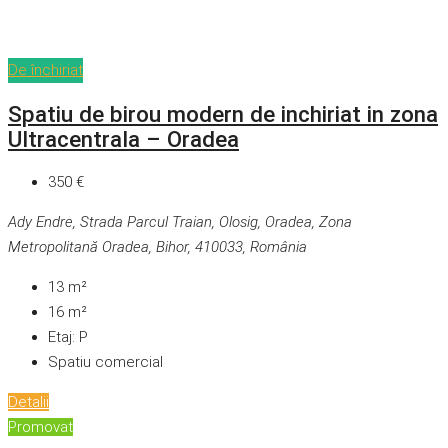
De închiriat
Spatiu de birou modern de inchiriat in zona
Ultracentrala – Oradea
350 €
Ady Endre, Strada Parcul Traian, Olosig, Oradea, Zona
Metropolitană Oradea, Bihor, 410033, România
13
m²
16
m²
Etaj:
P
Spatiu comercial
Detalii
Promovat