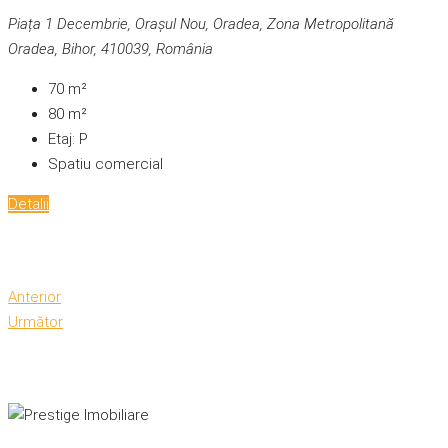
Piața 1 Decembrie, Orașul Nou, Oradea, Zona Metropolitană
Oradea, Bihor, 410039, România
70
m²
80
m²
Etaj:
P
Spatiu comercial
Detalii
Anterior
Următor