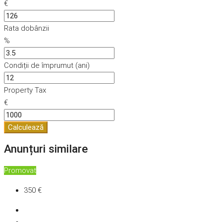
€
Rata dobânzii
%
Condiții de împrumut (ani)
Property Tax
€
Calculează
Anunțuri similare
Promovat
350 €