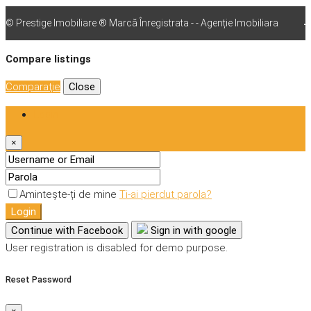
© Prestige Imobiliare ® Marcă Înregistrata - - Agenție Imobiliara
vps
Compare listings
Comparaţie
Close
Login
×
Amintește-ți de mine
Ti-ai pierdut parola?
Login
Continue with Facebook
Sign in with google
User registration is disabled for demo purpose.
Reset Password