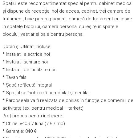
Spațiul este recompartimentat special pentru cabinet medical
și dispune de recepție, hol de acces, cabinet, trei camere de
tratament, baie pentru pacienți, cameră de tratament cu ieșire
în spatele blocului, cameră personal cu ieșire în spatele
blocului, vestiar și baie pentru personal.
Dotări și Utilități Incluse:
* Instalații electrice noi
* Instalații sanitare noi
* Instalații de încălzire noi
* Tavan fals
* Șapă refăcută integral
* Spațiul se închiriază nemobilat și neutilat
* Pardoseala va fi realizată de chiriaș în funcție de domeniul de
activitate (ex. pentru medical – tarkett)
Preț propus pentru închiriere:
* Chirie: 840 € / lună (7 € / mp)
* Garanție: 840 €