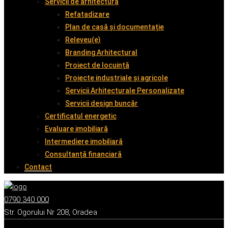
Servicii de arhitectură
Refatadizare
Plan de casă și documentație
Releveu(e)
Branding Arhitectural
Proiect de locuință
Proiecte industriale și agricole
Servicii Arhitecturale Personalizate
Servicii design buncăr
Certificatul energetic
Evaluare imobiliară
Intermediere imobiliară
Consultanță financiară
Contact
0790 340 000
Str. Ogorului Nr 208, Oradea