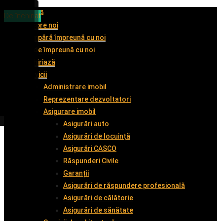
Acasă
De închiriat
De închiriat
De închiriat
De închiriat
Despre noi
Cumpără împreună cu noi
Vinde împreună cu noi
Închiriază
Servicii
Administrare imobil
Reprezentare dezvoltatori
Asigurare imobil
Asigurări auto
Asigurări de locuință
Asigurări CASCO
Răspunderi Civile
Garanții
Asigurări de răspundere profesională
Asigurări de călătorie
Asigurări de sănătate