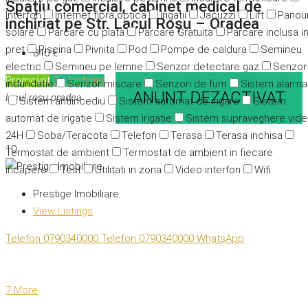
Spațiu comercial, cabinet medical de
Interfon
Internet fibra optica
Irigatii
Jacuzzi
Lift
Panour
inchiriat pe Str. Lacul Roșu – Oradea
solare
Parcare cu plata
Parcare Gratuita
Parcare inclusa i
pret
Piscina
Pivnita
Pod
Pompe de caldura
Semineu
840 €
electric
Semineu pe lemne
Senzor detectare gaz
Senzor
Promovat
De închiriat
indundatie
Senzor miscare
Senzori de fum
Sistem alarma
ANUNT DEZACTIVAT
lacul rosu oradea
Sistem antiincediu
Sistem automat de irigare
Sistem
automat de irigatie
Sistem irigatie
Sistem supraveghere vid
24H
Soba/Teracota
Telefon
Terasa
Terasa inchisa
10
Termostat de ambient
Termostat de ambient in fiecare
incapere
Test
Utilitati in zona
Video interfon
Wifi
Prestige Imobiliare
View Listings
Telefon
0790340000
Telefon
0790340000
WhatsApp
7 More