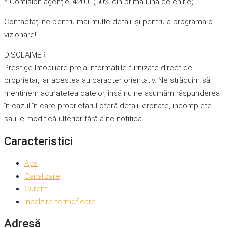
* Comision agenție: 420 € (50% din prima lună de chirie)
Contactați-ne pentru mai multe detalii și pentru a programa o
vizionare!
DISCLAIMER
Prestige Imobiliare preia informațiile furnizate direct de
proprietar, iar acestea au caracter orientativ. Ne străduim să
menținem acuratețea datelor, însă nu ne asumăm răspunderea
în cazul în care proprietarul oferă detalii eronate, incomplete
sau le modifică ulterior fără a ne notifica.
Caracteristici
Apa
Canalizare
Curent
Incalzire termoficare
Adresă