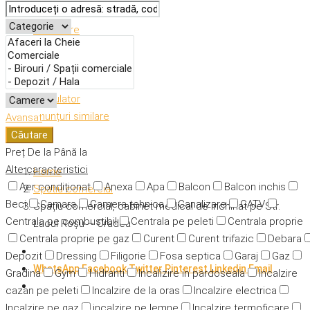
Descriere
Caracteristici
Adresă
Detalii
Calculator
Anunțuri similare
Avansat
Căutare
Preț
De la
Până la
Alte caracteristici
Home
Aer condiționat
Anexa
Apa
Balcon
Balcon inchis
Spatiu comercial
Beci
Camara
Camera tehnica
Canalizare
CATV
Spațiu comercial, cabinet medical de inchiriat pe Str.
Centrala pe combustibil
Centrala pe peleti
Centrala proprie
Lacul Roșu – Oradea
Centrala proprie pe gaz
Curent
Curent trifazic
Debara
Depozit
Dressing
Filigorie
Fosa septica
Garaj
Gaz
WhatsApp
Facebook
Twitter
Pinterest
Linkedin
Email
Gradina
Gym
Hidranti
Incalizire in pardoseala
Incalzire
cazan pe peleti
Incalzire de la oras
Incalzire electrica
Incalzire pe gaz
incalzire pe lemne
Incalzire termoficare