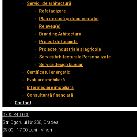
Servicii de arhitectură
Refatadizare
Plan de casă și documentație
Releveu(e)
Branding Arhitectural
Proiect de locuință
Proiecte industriale și agricole
Servicii Arhitecturale Personalizate
Servicii design buncăr
Certificatul energetic
Evaluare imobiliară
Intermediere imobiliară
Consultanță financiară
Contact
0790 340 000
Str. Ogorului Nr 208, Oradea
09:00 - 17:00 Luni - Vineri