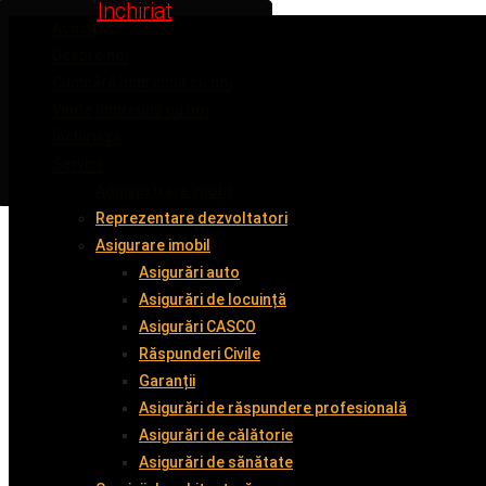
Inchiriat
Inchiriat
Inchiriat
Inchiriat
Inchiriat
Acasă
Despre noi
Cumpără împreună cu noi
Vinde împreună cu noi
Închiriază
Servicii
Administrare imobil
Reprezentare dezvoltatori
Asigurare imobil
Asigurări auto
Asigurări de locuință
Asigurări CASCO
Răspunderi Civile
Garanții
Asigurări de răspundere profesională
Asigurări de călătorie
Asigurări de sănătate