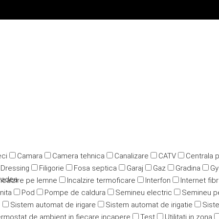
ci
Camara
Camera tehnica
Canalizare
CATV
Centrala 
Dressing
Filigorie
Fosa septica
Garaj
Gaz
Gradina
G
Oradea
ncalzire pe lemne
Incalzire termoficare
Interfon
Internet fib
nita
Pod
Pompe de caldura
Semineu electric
Semineu p
u
Sistem automat de irigare
Sistem automat de irigatie
Siste
rmostat de ambient in fiecare incapere
Test
Utilitati in zona