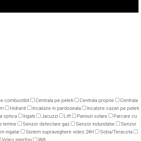
pe combustibil
Centrala pe peleti
Centrala proprie
Centrala
ym
Hidranti
Incalizire in pardoseala
Incalzire cazan pe peleti
ra optica
Irigatii
Jacuzzi
Lift
Panouri solare
Parcare cu
e lemne
Senzor detectare gaz
Senzor indundatie
Senzor
m irigatie
Sistem supraveghere video 24H
Soba/Teracota
Video interfon
Wifi