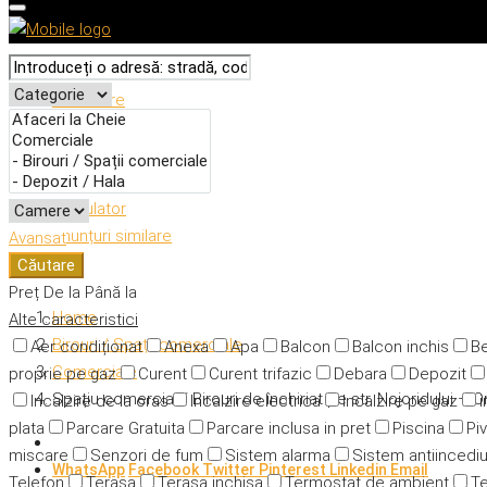
Descriere
Caracteristici
Adresă
Detalii
Calculator
Anunțuri similare
Avansat
Căutare
Preț
De la
Până la
Home
Alte caracteristici
Birouri / Spații comerciale
Aer condiționat
Anexa
Apa
Balcon
Balcon inchis
Be
Comerciale
proprie pe gaz
Curent
Curent trifazic
Debara
Depozit
Spațiu comercial / Birouri de închiriat pe str. Nojoridului – 
Incalzire de la oras
Incalzire electrica
Incalzire pe gaz
i
plata
Parcare Gratuita
Parcare inclusa in pret
Piscina
Piv
miscare
Senzori de fum
Sistem alarma
Sistem antiincedi
WhatsApp
Facebook
Twitter
Pinterest
Linkedin
Email
Telefon
Terasa
Terasa inchisa
Termostat de ambient
Te