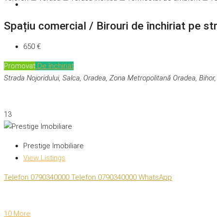
Spațiu comercial / Birouri de închiriat pe st
650 €
Promovat
De închiriat
Strada Nojoridului, Salca, Oradea, Zona Metropolitană Oradea, Biho
13
Prestige Imobiliare
View Listings
Telefon
0790340000
Telefon
0790340000
WhatsApp
10 More