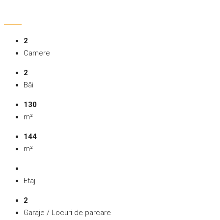
2
Camere
2
Băi
130
m²
144
m²
Etaj
2
Garaje / Locuri de parcare