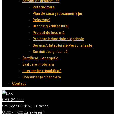
Servicii de arhitectură
Refatadizare
Plan de casă și documentație
Releveu(e)
Branding Arhitectural
Proiect de locuință
Proiecte industriale și agricole
Servicii Arhitecturale Personalizate
Servicii design buncăr
Certificatul energetic
Evaluare imobiliară
Intermediere imobiliară
Consultanță financiară
Contact
0790 340 000
Str. Ogorului Nr 208, Oradea
09:00 - 17:00 Luni - Vineri