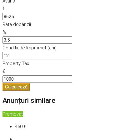
Avans
€
Rata dobânzii
%
Condiții de împrumut (ani)
Property Tax
€
Calculează
Anunțuri similare
Promovat
450 €