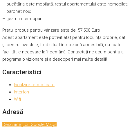
– bucătăria este mobilată, restul apartamentului este nemobilat;
– parchet nou;
– geamuri termopan.
Prețul propus pentru vânzare este de: 57.500 Euro
Acest apartament este potrivit atât pentru locuință proprie, cât
și pentru investiție, fiind situat într-o zonă accesibilă, cu toate
facilitățile necesare la îndemână. Contactați-ne acum pentru a
programa o vizionare și a descoperi mai multe detalii!
Caracteristici
Incalzire termoficare
Interfon
Wifi
Adresă
Deschideți cu Google Maps