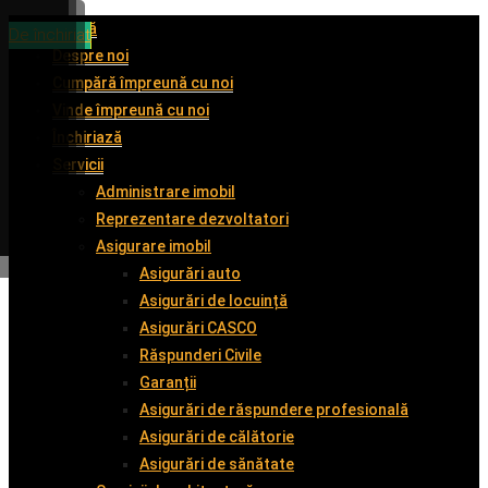
Acasă
De închiriat
De închiriat
De vânzare
De închiriat
Despre noi
Cumpără împreună cu noi
Vinde împreună cu noi
Închiriază
Servicii
Administrare imobil
Reprezentare dezvoltatori
Asigurare imobil
Asigurări auto
Asigurări de locuință
Asigurări CASCO
Răspunderi Civile
Garanții
Asigurări de răspundere profesională
Asigurări de călătorie
Asigurări de sănătate