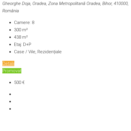
Gheorghe Doja, Oradea, Zona Metropolitană Oradea, Bihor, 410000,
România
Camere:
8
300
m²
438
m²
Etaj:
D+P
Case / Vile, Rezidențiale
Detalii
Promovat
500 €