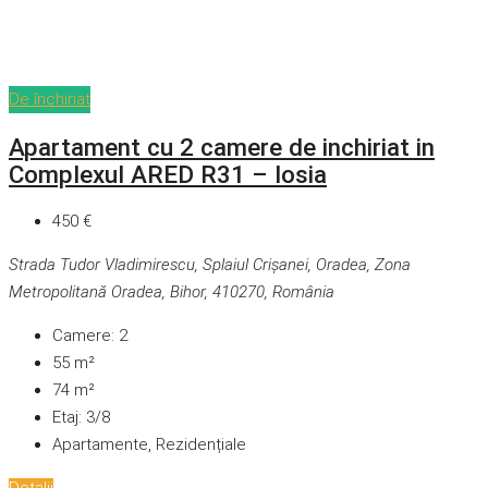
De închiriat
Apartament cu 2 camere de inchiriat in
Complexul ARED R31 – Iosia
450 €
Strada Tudor Vladimirescu, Splaiul Crișanei, Oradea, Zona
Metropolitană Oradea, Bihor, 410270, România
Camere:
2
55
m²
74
m²
Etaj:
3/8
Apartamente, Rezidențiale