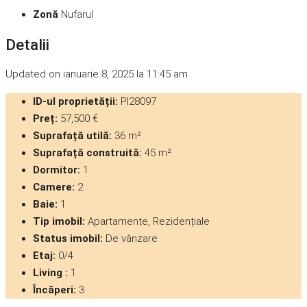
Zonă
Nufarul
Detalii
Updated on ianuarie 8, 2025 la 11:45 am
ID-ul proprietății:
PI28097
Preț:
57,500 €
Suprafață utilă:
36 m²
Suprafață construită:
45 m²
Dormitor:
1
Camere:
2
Baie:
1
Tip imobil:
Apartamente, Rezidențiale
Status imobil:
De vânzare
Etaj:
0/4
Living :
1
Încăperi:
3