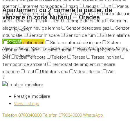
Interfon
Internet fibra optica
Irigatii
Jacuzzi
Lift
Panour
Apartament cu 2 camere la parter, de
solare
Parcare cu plata
Parcare Gratuita
Parcare inclusa i
vânzare în zona Nufărul – Oradea
pret
Piscina
Pivnita
Pod
Pompe de caldura
Semineu
electric
Semineu pe lemne
Senzor detectare gaz
Senzor
57,500 €
indundatie
Senzor miscare
Senzori de fum
Sistem alarma
Promovat
De vânzare
Sistem antiincediu
Sistem automat de irigare
Sistem
Aleea Zidarilor, Nufărul, Oradea, Zona Metropolitană Oradea, Bihor,
automat de irigatie
Sistem irigatie
Sistem supraveghere vid
410585, România
24H
Soba/Teracota
Telefon
Terasa
Terasa inchisa
Termostat de ambient
Termostat de ambient in fiecare
incapere
Test
Utilitati in zona
Video interfon
Wifi
7
Prestige Imobiliare
View Listings
Telefon
0790340000
Telefon
0790340000
WhatsApp