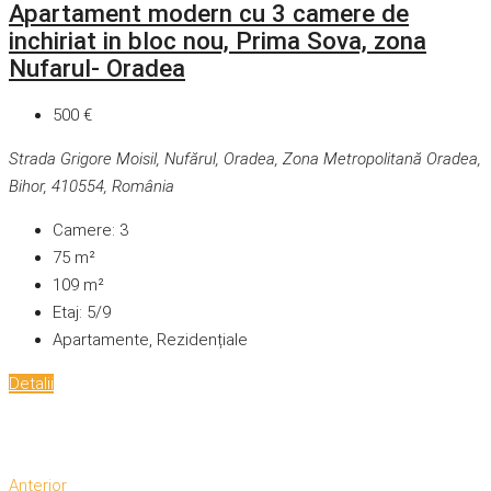
Apartament modern cu 3 camere de
inchiriat in bloc nou, Prima Sova, zona
Nufarul- Oradea
500 €
Strada Grigore Moisil, Nufărul, Oradea, Zona Metropolitană Oradea,
Bihor, 410554, România
Camere:
3
75
m²
109
m²
Etaj:
5/9
Apartamente, Rezidențiale
Detalii
Anterior