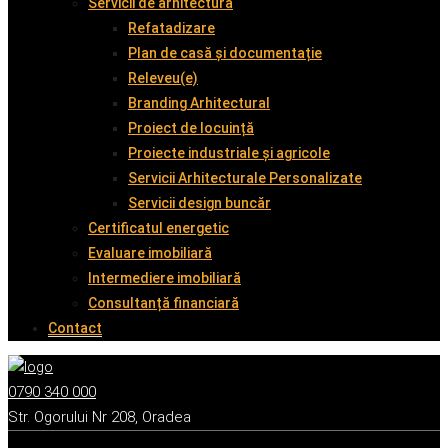
Servicii de arhitectură
Refatadizare
Plan de casă și documentație
Releveu(e)
Branding Arhitectural
Proiect de locuință
Proiecte industriale și agricole
Servicii Arhitecturale Personalizate
Servicii design buncăr
Certificatul energetic
Evaluare imobiliară
Intermediere imobiliară
Consultanță financiară
Contact
0790 340 000
Str. Ogorului Nr 208, Oradea