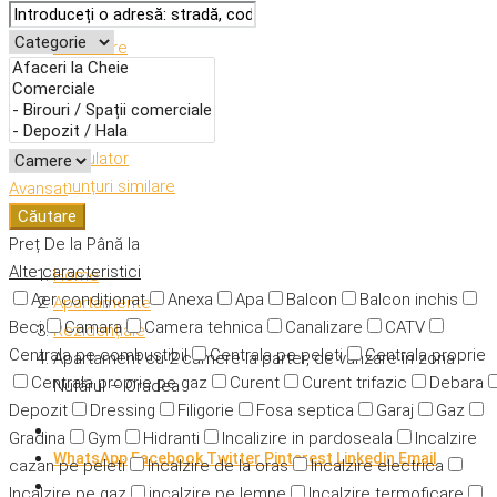
Descriere
Caracteristici
Adresă
Detalii
Calculator
Anunțuri similare
Avansat
Căutare
Preț
De la
Până la
Alte caracteristici
Home
Aer condiționat
Anexa
Apa
Balcon
Balcon inchis
Apartamente
Beci
Camara
Camera tehnica
Canalizare
CATV
Rezidențiale
Centrala pe combustibil
Centrala pe peleti
Centrala proprie
Apartament cu 2 camere la parter, de vânzare în zona
Centrala proprie pe gaz
Curent
Curent trifazic
Debara
Nufărul – Oradea
Depozit
Dressing
Filigorie
Fosa septica
Garaj
Gaz
Gradina
Gym
Hidranti
Incalizire in pardoseala
Incalzire
WhatsApp
Facebook
Twitter
Pinterest
Linkedin
Email
cazan pe peleti
Incalzire de la oras
Incalzire electrica
Incalzire pe gaz
incalzire pe lemne
Incalzire termoficare