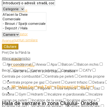
Descriere
Caracteristici
Adresă
Detalii
Calculator
Anunțuri similare
Avansat
Căutare
Preț
De la
Până la
Alte caracteristici
Home
Aer condiționat
Anexa
Apa
Balcon
Balcon inchis
Depozit / Hala
Beci
Camara
Camera tehnica
Canalizare
CATV
Hala de vanzare in zona Clujului- Oradea
Centrala pe combustibil
Centrala pe peleti
Centrala proprie
Centrala proprie pe gaz
Curent
Curent trifazic
Debara
WhatsApp
Facebook
Twitter
Pinterest
Linkedin
Email
Depozit
Dressing
Filigorie
Fosa septica
Garaj
Gaz
Gradina
Gym
Hidranti
Incalizire in pardoseala
Incalzire
cazan pe peleti
Incalzire de la oras
Incalzire electrica
Hala de vanzare in zona Clujului- Oradea
Incalzire pe gaz
incalzire pe lemne
Incalzire termoficare