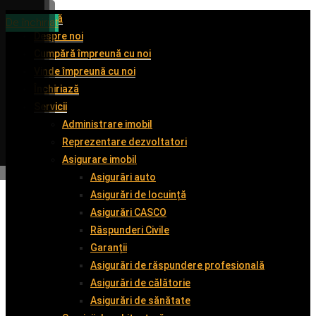
Acasă
De închiriat
De închiriat
De închiriat
De închiriat
Despre noi
Cumpără împreună cu noi
Vinde împreună cu noi
Închiriază
Servicii
Administrare imobil
Reprezentare dezvoltatori
Asigurare imobil
Asigurări auto
Asigurări de locuință
Asigurări CASCO
Răspunderi Civile
Garanții
Asigurări de răspundere profesională
Asigurări de călătorie
Asigurări de sănătate