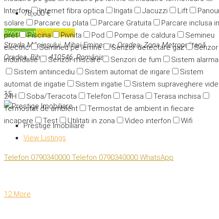
Interfon
Internet fibra optica
Irigatii
Jacuzzi
Lift
Panour
78,000 €
solare
Parcare cu plata
Parcare Gratuita
Parcare inclusa i
Promovat
De vânzare
pret
Piscina
Pivnita
Pod
Pompe de caldura
Semineu
Strada Măcieșului, Mihai Eminescu, Oradea, Zona Metropolitană
electric
Semineu pe lemne
Senzor detectare gaz
Senzor
Oradea, Bihor, 410546, România
indundatie
Senzor miscare
Senzori de fum
Sistem alarma
Sistem antiincediu
Sistem automat de irigare
Sistem
automat de irigatie
Sistem irigatie
Sistem supraveghere vid
15
24H
Soba/Teracota
Telefon
Terasa
Terasa inchisa
Termostat de ambient
Termostat de ambient in fiecare
incapere
Test
Utilitati in zona
Video interfon
Wifi
Prestige Imobiliare
View Listings
Telefon
0790340000
Telefon
0790340000
WhatsApp
12 More