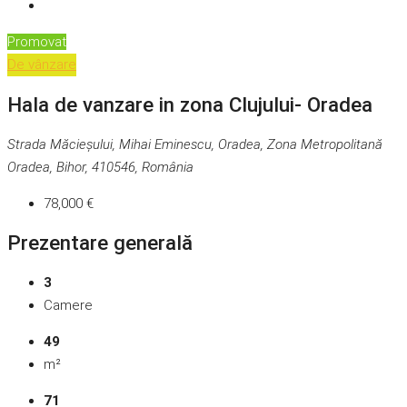
Promovat
De vânzare
Hala de vanzare in zona Clujului- Oradea
Strada Măcieșului, Mihai Eminescu, Oradea, Zona Metropolitană
Oradea, Bihor, 410546, România
78,000 €
Prezentare generală
3
Camere
49
m²
71