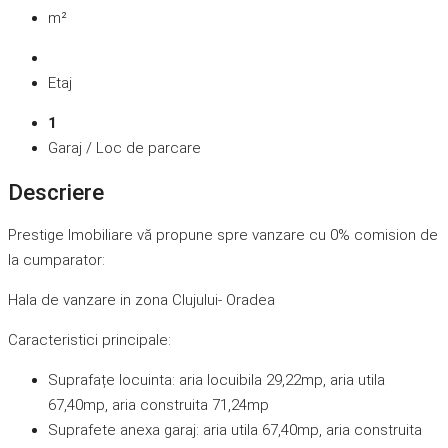
m²
Etaj
1
Garaj / Loc de parcare
Descriere
Prestige Imobiliare vă propune spre vanzare cu 0% comision de
la cumparator:
Hala de vanzare in zona Clujului- Oradea
Caracteristici principale:
Suprafațe locuinta: aria locuibila 29,22mp, aria utila
67,40mp, aria construita 71,24mp
Suprafete anexa garaj: aria utila 67,40mp, aria construita