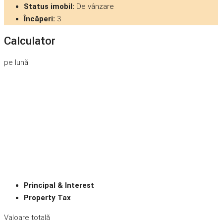
Status imobil:
De vânzare
Încăperi:
3
Calculator
pe lună
Principal & Interest
Property Tax
Valoare totală