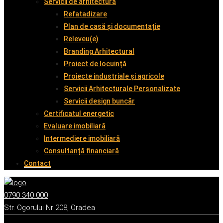
Servicii de arhitectură
Refatadizare
Plan de casă și documentație
Releveu(e)
Branding Arhitectural
Proiect de locuință
Proiecte industriale și agricole
Servicii Arhitecturale Personalizate
Servicii design buncăr
Certificatul energetic
Evaluare imobiliară
Intermediere imobiliară
Consultanță financiară
Contact
0790 340 000
Str. Ogorului Nr 208, Oradea