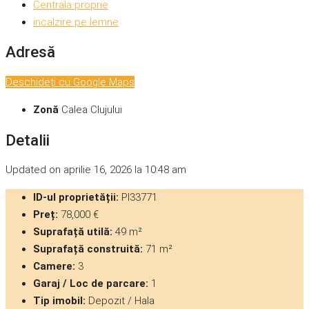
Centrala proprie
incalzire pe lemne
Adresă
Deschideți cu Google Maps
Zonă
Calea Clujului
Detalii
Updated on aprilie 16, 2026 la 10:48 am
ID-ul proprietății:
PI33771
Preț:
78,000 €
Suprafață utilă:
49 m²
Suprafață construită:
71 m²
Camere:
3
Garaj / Loc de parcare:
1
Tip imobil:
Depozit / Hala