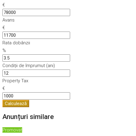
€
Avans
€
Rata dobânzii
%
Condiții de împrumut (ani)
Property Tax
€
Calculează
Anunțuri similare
Promovat