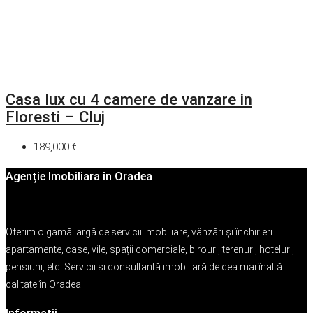
Casa lux cu 4 camere de vanzare in
Floresti – Cluj
189,000 €
Agenție Imobiliara în Oradea
Oferim o gamă largă de servicii imobiliare, vânzări și închirieri
apartamente, case, vile, spații comerciale, birouri, terenuri, hoteluri,
pensiuni, etc. Servicii și consultanță imobiliară de cea mai înaltă
calitate în Oradea.