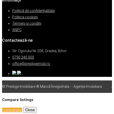
Informații
Politică de confidențialitate
Politica cookies
Termeni şi condiţii
ANPC
Contactează-ne
Str. Ogorului Nr 208, Oradea, Bihor
0790 340 000
office@prestigeimob.ro
© Prestige Imobiliare ® Marcă Înregistrata - - Agenție Imobiliara
vps
Compare listings
Comparaţie
Close