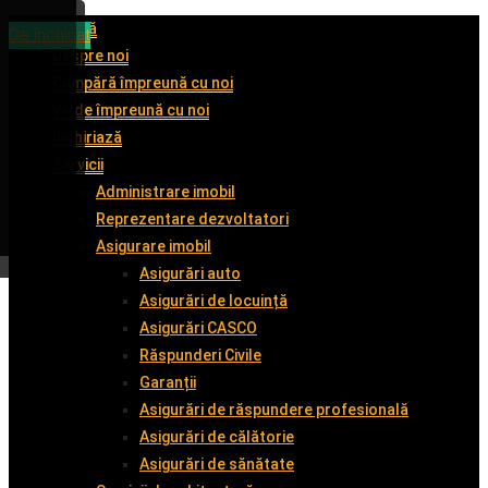
Acasă
De închiriat
De închiriat
De închiriat
De închiriat
Despre noi
Cumpără împreună cu noi
Vinde împreună cu noi
Închiriază
Servicii
Administrare imobil
Reprezentare dezvoltatori
Asigurare imobil
Asigurări auto
Asigurări de locuință
Asigurări CASCO
Răspunderi Civile
Garanții
Asigurări de răspundere profesională
Asigurări de călătorie
Asigurări de sănătate