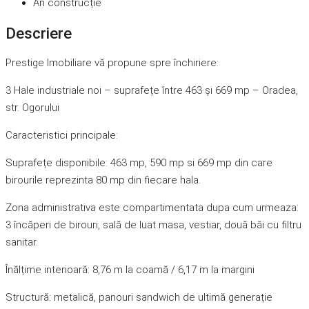
An construcție
Descriere
Prestige Imobiliare vă propune spre închiriere:
3 Hale industriale noi – suprafețe între 463 și 669 mp – Oradea,
str. Ogorului
Caracteristici principale:
Suprafețe disponibile: 463 mp, 590 mp si 669 mp din care
birourile reprezinta 80 mp din fiecare hala.
Zona administrativa este compartimentata dupa cum urmeaza:
3 încăperi de birouri, sală de luat masa, vestiar, două băi cu filtru
sanitar.
Înălțime interioară: 8,76 m la coamă / 6,17 m la margini
Structură: metalică, panouri sandwich de ultimă generație