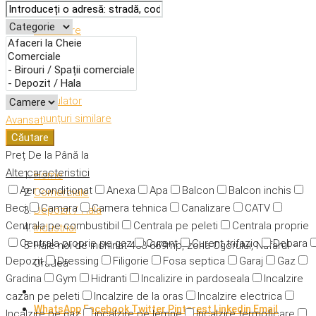
Descriere
Caracteristici
Adresă
Detalii
Calculator
Anunțuri similare
Avansat
Căutare
Preț
De la
Până la
Alte caracteristici
Home
Aer condiționat
Anexa
Apa
Balcon
Balcon inchis
Comerciale
Beci
Camara
Camera tehnica
Canalizare
CATV
Depozit / Hala
Centrala pe combustibil
Centrala pe peleti
Centrala proprie
Industrial
Centrala proprie pe gaz
Curent
Curent trifazic
Debara
Hale noi de inchiriat 463-669mp, zona Ogorului, Nufarul –
Depozit
Dressing
Filigorie
Fosa septica
Garaj
Gaz
Oradea
Gradina
Gym
Hidranti
Incalizire in pardoseala
Incalzire
cazan pe peleti
Incalzire de la oras
Incalzire electrica
WhatsApp
Facebook
Twitter
Pinterest
Linkedin
Email
Incalzire pe gaz
incalzire pe lemne
Incalzire termoficare