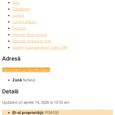
Apa
Canalizare
Curent
Curent trifazic
Depozit
Internet fibra optica
Parcare inclusa in pret
Sistem supraveghere video 24H
Adresă
Deschideți cu Google Maps
Zonă
Nufarul
Detalii
Updated on aprilie 16, 2026 la 10:53 am
ID-ul proprietății:
PI34530