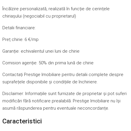
Încălzire personalizată, realizată în funcție de cerințele
chiriașului (negociabil cu proprietarul)
Detalii financiare:
Preț chirie: 6 €/mp
Garanție: echivalentul unei luni de chirie
Comision agenție: 50% din prima lună de chirie
Contactați Prestige Imobiliare pentru detalii complete despre
suprafețele disponibile și condițiile de închiriere.
Disclaimer: Informațiile sunt furnizate de proprietar și pot suferi
modificări fără notificare prealabilă. Prestige Imobiliare nu își
asumă răspunderea pentru eventuale neconcordanțe.
Caracteristici