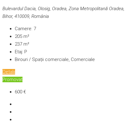
Bulevardul Dacia, Olosig, Oradea, Zona Metropolitană Oradea,
Bihor, 410009, România
Camere:
7
205
m²
237
m²
Etaj:
P
Birouri / Spații comerciale, Comerciale
Detalii
Promovat
600 €