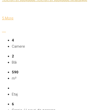
5 More
4
Camere
2
Băi
590
m²
Etaj
6