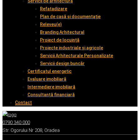
Servicii de arhitectură
Refatadizare
Plan de casă și documentație
Releveu(e)
Branding Arhitectural
Proiect de locuință
Proiecte industriale și agricole
Servicii Arhitecturale Personalizate
Servicii design buncăr
Certificatul energetic
Evaluare imobiliară
Intermediere imobiliară
Consultanță financiară
Contact
0790 340 000
Str. Ogorului Nr 208, Oradea