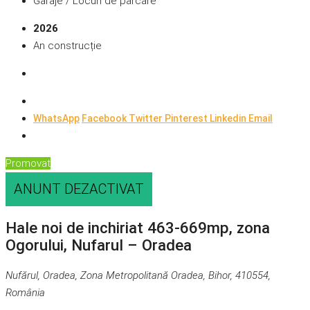
Garaje / Locuri de parcare
2026
An construcție
WhatsApp
Facebook
Twitter
Pinterest
Linkedin
Email
Promovat
ANUNT DEZACTIVAT
Hale noi de inchiriat 463-669mp, zona
Ogorului, Nufarul – Oradea
Nufărul, Oradea, Zona Metropolitană Oradea, Bihor, 410554,
România