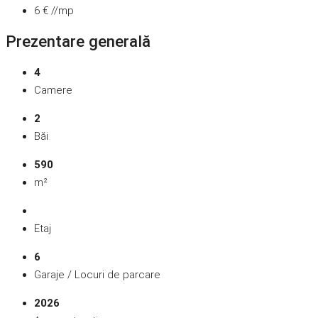
6 € //mp
Prezentare generală
4
Camere
2
Băi
590
m²
Etaj
6
Garaje / Locuri de parcare
2026