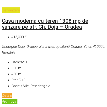
De vânzare
Casa moderna cu teren 1308 mp de
vanzare pe str. Gh. Doja – Oradea
415,000 €
Gheorghe Doja, Oradea, Zona Metropolitană Oradea, Bihor, 410000,
România
Camere:
8
300
m²
438
m²
Etaj:
D+P
Case / Vile, Rezidențiale
Detalii
Promovat