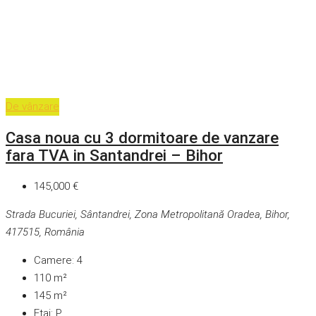
De vânzare
Casa noua cu 3 dormitoare de vanzare
fara TVA in Santandrei – Bihor
145,000 €
Strada Bucuriei, Sântandrei, Zona Metropolitană Oradea, Bihor,
417515, România
Camere:
4
110
m²
145
m²
Etaj:
P