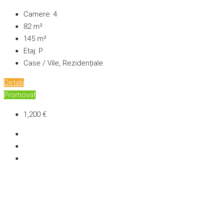
Camere:
4
82
m²
145
m²
Etaj:
P
Case / Vile, Rezidențiale
Detalii
Promovat
1,200 €