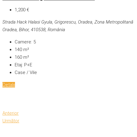
1,200 €
Strada Hack Halasi Gyula, Grigorescu, Oradea, Zona Metropolitană
Oradea, Bihor, 410538, România
Camere:
5
140
m²
160
m²
Etaj:
P+E
Case / Vile
Detalii
Anterior
Următor