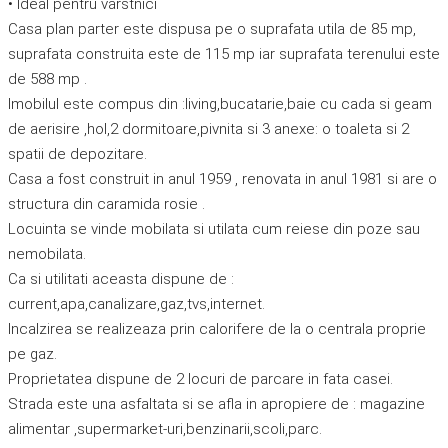
• Ideal pentru varstnici
Casa plan parter este dispusa pe o suprafata utila de 85 mp,
suprafata construita este de 115 mp iar suprafata terenului este
de 588 mp .
Imobilul este compus din :living,bucatarie,baie cu cada si geam
de aerisire ,hol,2 dormitoare,pivnita si 3 anexe: o toaleta si 2
spatii de depozitare.
Casa a fost construit in anul 1959 , renovata in anul 1981 si are o
structura din caramida rosie .
Locuinta se vinde mobilata si utilata cum reiese din poze sau
nemobilata.
Ca si utilitati aceasta dispune de :
current,apa,canalizare,gaz,tvs,internet.
Incalzirea se realizeaza prin calorifere de la o centrala proprie
pe gaz.
Proprietatea dispune de 2 locuri de parcare in fata casei.
Strada este una asfaltata si se afla in apropiere de : magazine
alimentar ,supermarket-uri,benzinarii,scoli,parc.