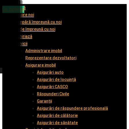
Acasă
De vânzare
De vânzare
De vânzare
De închiriat
Despre noi
Cumpără împreună cu noi
Vinde împreună cu noi
Închiriază
Servicii
Administrare imobil
Reprezentare dezvoltatori
Asigurare imobil
Asigurări auto
Asigurări de locuință
Asigurări CASCO
Răspunderi Civile
Garanții
Asigurări de răspundere profesională
Asigurări de călătorie
Asigurări de sănătate