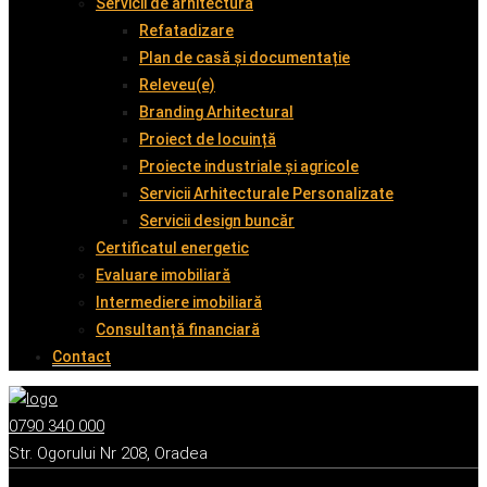
Servicii de arhitectură
Refatadizare
Plan de casă și documentație
Releveu(e)
Branding Arhitectural
Proiect de locuință
Proiecte industriale și agricole
Servicii Arhitecturale Personalizate
Servicii design buncăr
Certificatul energetic
Evaluare imobiliară
Intermediere imobiliară
Consultanță financiară
Contact
0790 340 000
Str. Ogorului Nr 208, Oradea