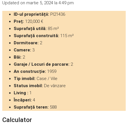
Updated on martie 5, 2024 la 4:49 pm
ID-ul proprietății:
PI21436
Preț:
120,000 €
Suprafață utilă:
85 m²
Suprafață construită:
115 m²
Dormitoare:
2
Camere:
3
Băi:
2
Garaje / Locuri de parcare:
2
An construcție:
1959
Tip imobil:
Case / Vile
Status imobil:
De vânzare
Living :
1
Încăperi:
4
Suprafață teren:
588
Calculator