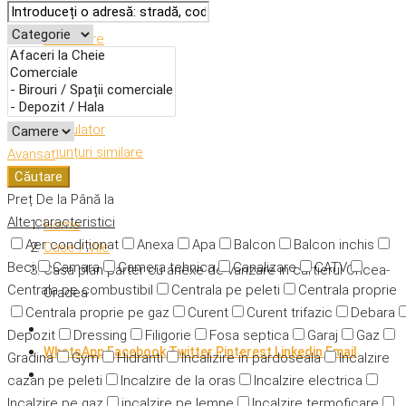
Descriere
Caracteristici
Adresă
Detalii
Calculator
Anunțuri similare
Avansat
Căutare
Preț
De la
Până la
Alte caracteristici
Home
Aer condiționat
Anexa
Apa
Balcon
Balcon inchis
Case / Vile
Beci
Camara
Camera tehnica
Canalizare
CATV
Casa plan parter cu anexe de vanzare in cartierul Oncea-
Centrala pe combustibil
Centrala pe peleti
Centrala proprie
Oradea
Centrala proprie pe gaz
Curent
Curent trifazic
Debara
Depozit
Dressing
Filigorie
Fosa septica
Garaj
Gaz
WhatsApp
Facebook
Twitter
Pinterest
Linkedin
Email
Gradina
Gym
Hidranti
Incalizire in pardoseala
Incalzire
cazan pe peleti
Incalzire de la oras
Incalzire electrica
Incalzire pe gaz
incalzire pe lemne
Incalzire termoficare