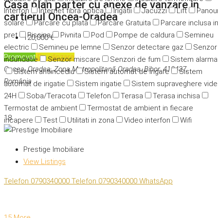
Casa plan parter cu anexe de vanzare in
Interfon
Internet fibra optica
Irigatii
Jacuzzi
Lift
Panour
cartierul Oncea-Oradea
solare
Parcare cu plata
Parcare Gratuita
Parcare inclusa i
pret
Piscina
Pivnita
Pod
Pompe de caldura
Semineu
120,000 €
electric
Semineu pe lemne
Senzor detectare gaz
Senzor
Promovat
De vânzare
indundatie
Senzor miscare
Senzori de fum
Sistem alarma
Oncea, Oradea, Zona Metropolitană Oradea, Bihor, 410437,
Sistem antiincediu
Sistem automat de irigare
Sistem
România
automat de irigatie
Sistem irigatie
Sistem supraveghere vid
24H
Soba/Teracota
Telefon
Terasa
Terasa inchisa
Termostat de ambient
Termostat de ambient in fiecare
18
incapere
Test
Utilitati in zona
Video interfon
Wifi
Prestige Imobiliare
View Listings
Telefon
0790340000
Telefon
0790340000
WhatsApp
15 More