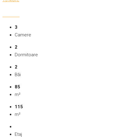
3
Camere
2
Dormitoare
2
Băi
85
m²
115
m²
Etaj