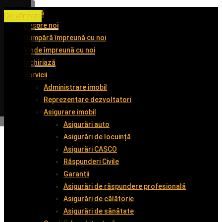
Acasă
De vânzare
De vânzare
De vânzare
De vânzare
Despre noi
Cumpără împreună cu noi
Vinde împreună cu noi
Închiriază
Servicii
Administrare imobil
Reprezentare dezvoltatori
Asigurare imobil
Asigurări auto
Asigurări de locuință
Asigurări CASCO
Răspunderi Civile
Garanții
Asigurări de răspundere profesională
Asigurări de călătorie
Asigurări de sănătate