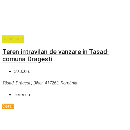
De vânzare
Teren intravilan de vanzare in Tasad-
comuna Dragesti
39,000 €
Tășad, Drăgești, Bihor, 417263, România
Terenuri
Detalii