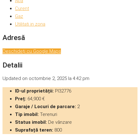
Apa
Curent
Gaz
Utilitati in zona
Adresă
Deschideți cu Google Maps
Detalii
Updated on octombrie 2, 2025 la 4:42 pm
ID-ul proprietății:
PI32776
Preț:
64,900 €
Garaje / Locuri de parcare:
2
Tip imobil:
Terenuri
Status imobil:
De vânzare
Suprafață teren:
800