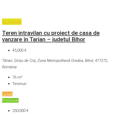
De vânzare
Teren intravilan cu proiect de casa de
vanzare în Tarian – judetul Bihor
45,000 €
Tărian, Girișu de Criș, Zona Metropolitană Oradea, Bihor, 417272,
România
76
m²
Terenuri
Detalii
Promovat
250,000 €