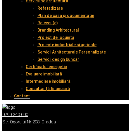
Servicii de arhitectură
Refatadizare
Plan de casă și documentație
Releveu(e)
Branding Arhitectural
Proiect de locuință
Proiecte industriale și agricole
Servicii Arhitecturale Personalizate
Servicii design buncăr
Certificatul energetic
Evaluare imobiliară
Intermediere imobiliară
Consultanță financiară
Contact
0790 340 000
Str. Ogorului Nr 208, Oradea