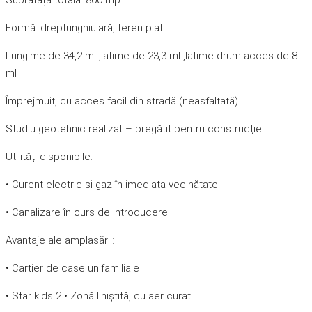
Suprafață totală: 800 mp
Formă: dreptunghiulară, teren plat
Lungime de 34,2 ml ,latime de 23,3 ml ,latime drum acces de 8
ml
Împrejmuit, cu acces facil din stradă (neasfaltată)
Studiu geotehnic realizat – pregătit pentru construcție
Utilități disponibile:
• Curent electric si gaz în imediata vecinătate
• Canalizare în curs de introducere
Avantaje ale amplasării:
• Cartier de case unifamiliale
• Star kids 2 • Zonă liniștită, cu aer curat