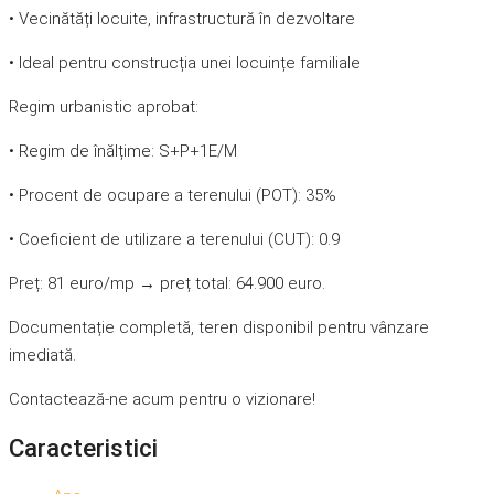
• Vecinătăți locuite, infrastructură în dezvoltare
• Ideal pentru construcția unei locuințe familiale
Regim urbanistic aprobat:
• Regim de înălțime: S+P+1E/M
• Procent de ocupare a terenului (POT): 35%
• Coeficient de utilizare a terenului (CUT): 0.9
Preț: 81 euro/mp → preț total: 64.900 euro.
Documentație completă, teren disponibil pentru vânzare
imediată.
Contactează-ne acum pentru o vizionare!
Caracteristici