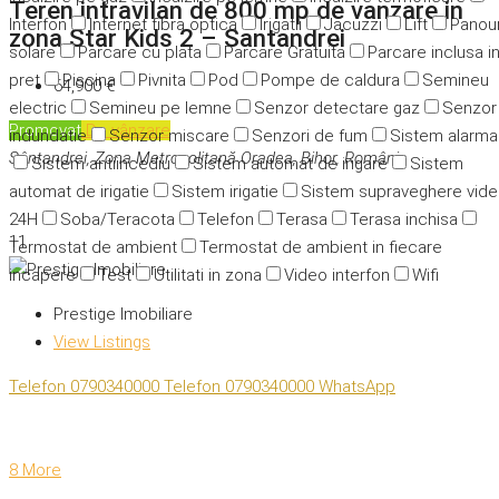
Teren intravilan de 800 mp de vanzare in
Interfon
Internet fibra optica
Irigatii
Jacuzzi
Lift
Panour
zona Star Kids 2 – Santandrei
solare
Parcare cu plata
Parcare Gratuita
Parcare inclusa i
pret
Piscina
Pivnita
Pod
Pompe de caldura
Semineu
64,900 €
electric
Semineu pe lemne
Senzor detectare gaz
Senzor
Promovat
De vânzare
indundatie
Senzor miscare
Senzori de fum
Sistem alarma
Sântandrei, Zona Metropolitană Oradea, Bihor, România
Sistem antiincediu
Sistem automat de irigare
Sistem
automat de irigatie
Sistem irigatie
Sistem supraveghere vid
24H
Soba/Teracota
Telefon
Terasa
Terasa inchisa
11
Termostat de ambient
Termostat de ambient in fiecare
incapere
Test
Utilitati in zona
Video interfon
Wifi
Prestige Imobiliare
View Listings
Telefon
0790340000
Telefon
0790340000
WhatsApp
8 More