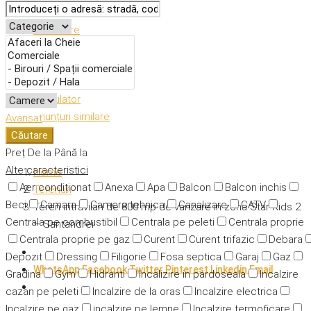
Descriere
Caracteristici
Adresă
Detalii
Calculator
Anunțuri similare
Avansat
Căutare
Preț
De la
Până la
Alte caracteristici
Home
Aer condiționat
Anexa
Apa
Balcon
Balcon inchis
Terenuri
Beci
Camara
Camera tehnica
Canalizare
CATV
Teren intravilan de 800 mp de vanzare in zona Star Kids 2
Centrala pe combustibil
Centrala pe peleti
Centrala proprie
– Santandrei
Centrala proprie pe gaz
Curent
Curent trifazic
Debara
Depozit
Dressing
Filigorie
Fosa septica
Garaj
Gaz
WhatsApp
Facebook
Twitter
Pinterest
Linkedin
Email
Gradina
Gym
Hidranti
Incalizire in pardoseala
Incalzire
cazan pe peleti
Incalzire de la oras
Incalzire electrica
Incalzire pe gaz
incalzire pe lemne
Incalzire termoficare