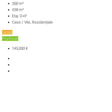
300
m²
438
m²
Etaj:
D+P
Case / Vile, Rezidențiale
Detalii
Promovat
145,000 €