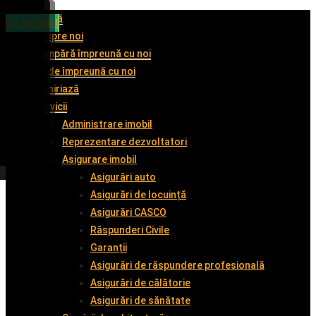
Acasă
De vânzare
De vânzare
De vânzare
De închiriat
Despre noi
Cumpără împreună cu noi
Vinde împreună cu noi
Închiriază
Servicii
Administrare imobil
Reprezentare dezvoltatori
Asigurare imobil
Asigurări auto
Asigurări de locuință
Asigurări CASCO
Răspunderi Civile
Garanții
Asigurări de răspundere profesională
Asigurări de călătorie
Asigurări de sănătate