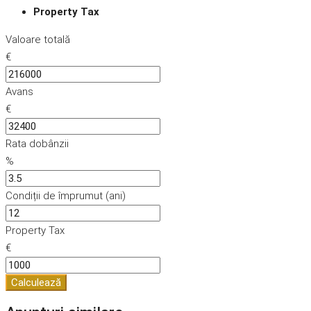
Property Tax
Valoare totală
€
Avans
€
Rata dobânzii
%
Condiții de împrumut (ani)
Property Tax
€
Calculează