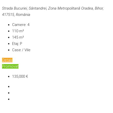
Strada Bucuriei, Sântandrei, Zona Metropolitană Oradea, Bihor,
417515, România
Camere:
4
110
m²
145
m²
Etaj:
P
Case / Vile
Detalii
Promovat
135,000 €