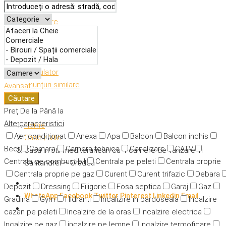
Descriere
Caracteristici
Adresă
Detalii
Calculator
Anunțuri similare
Avansat
Căutare
Preț
De la
Până la
Alte caracteristici
Home
Aer condiționat
Anexa
Apa
Balcon
Balcon inchis
Case / Vile
Beci
Camara
Camera tehnica
Canalizare
CATV
Casa in stil mediteranean cu 4 camere de vanzare in
Centrala pe combustibil
Centrala pe peleti
Centrala proprie
Santandrei – Oradea
Centrala proprie pe gaz
Curent
Curent trifazic
Debara
Depozit
Dressing
Filigorie
Fosa septica
Garaj
Gaz
WhatsApp
Facebook
Twitter
Pinterest
Linkedin
Email
Gradina
Gym
Hidranti
Incalizire in pardoseala
Incalzire
cazan pe peleti
Incalzire de la oras
Incalzire electrica
Incalzire pe gaz
incalzire pe lemne
Incalzire termoficare