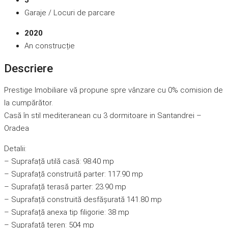
3
Garaje / Locuri de parcare
2020
An construcție
Descriere
Prestige Imobiliare vă propune spre vânzare cu 0% comision de
la cumpărător.
Casă în stil mediteranean cu 3 dormitoare in Santandrei –
Oradea
Detalii:
– Suprafață utilă casă: 98.40 mp
– Suprafață construită parter: 117.90 mp
– Suprafață terasă parter: 23.90 mp
– Suprafață construită desfășurată 141.80 mp
– Suprafață anexa tip filigorie: 38 mp
– Suprafață teren: 504 mp