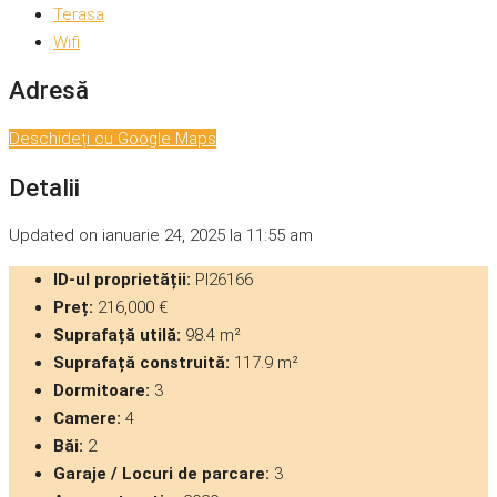
Terasa
Wifi
Adresă
Deschideți cu Google Maps
Detalii
Updated on ianuarie 24, 2025 la 11:55 am
ID-ul proprietății:
PI26166
Preț:
216,000 €
Suprafață utilă:
98.4 m²
Suprafață construită:
117.9 m²
Dormitoare:
3
Camere:
4
Băi:
2
Garaje / Locuri de parcare:
3