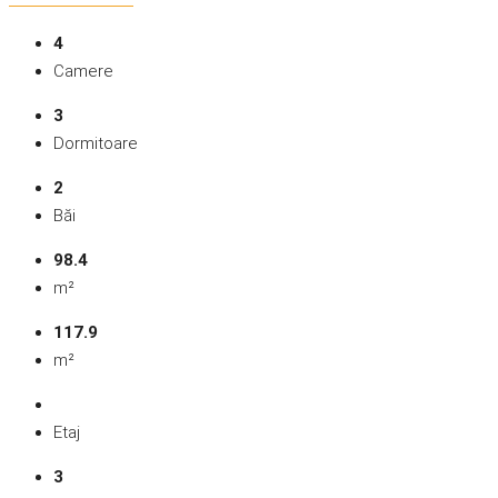
4
Camere
3
Dormitoare
2
Băi
98.4
m²
117.9
m²
Etaj
3