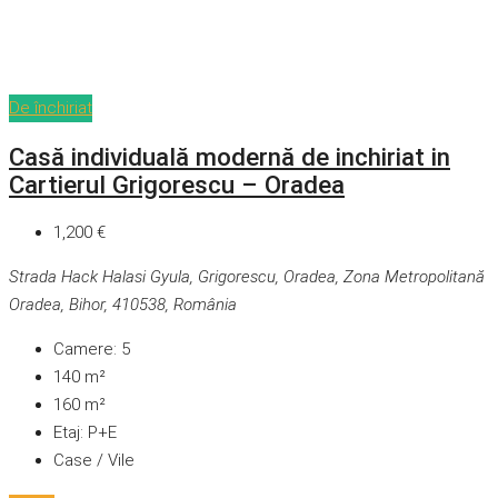
De închiriat
Casă individuală modernă de inchiriat in
Cartierul Grigorescu – Oradea
1,200 €
Strada Hack Halasi Gyula, Grigorescu, Oradea, Zona Metropolitană
Oradea, Bihor, 410538, România
Camere:
5
140
m²
160
m²
Etaj:
P+E
Case / Vile