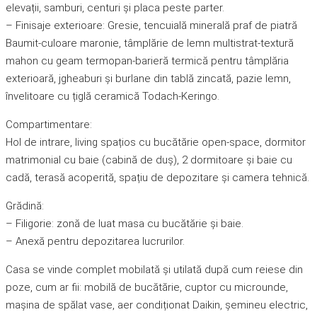
elevații, samburi, centuri și placa peste parter.
– Finisaje exterioare: Gresie, tencuială minerală praf de piatră
Baumit-culoare maronie, tâmplărie de lemn multistrat-textură
mahon cu geam termopan-barieră termică pentru tâmplăria
exterioară, jgheaburi și burlane din tablă zincată, pazie lemn,
învelitoare cu țiglă ceramică Todach-Keringo.
Compartimentare:
Hol de intrare, living spațios cu bucătărie open-space, dormitor
matrimonial cu baie (cabină de duș), 2 dormitoare și baie cu
cadă, terasă acoperită, spațiu de depozitare și camera tehnică.
Grădină:
– Filigorie: zonă de luat masa cu bucătărie și baie.
– Anexă pentru depozitarea lucrurilor.
Casa se vinde complet mobilată și utilată după cum reiese din
poze, cum ar fii: mobilă de bucătărie, cuptor cu microunde,
mașina de spălat vase, aer condiționat Daikin, șemineu electric,