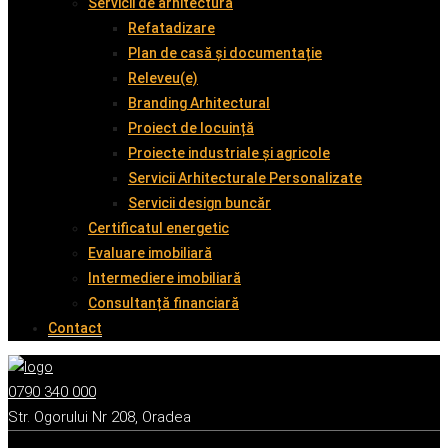
Servicii de arhitectură
Refatadizare
Plan de casă și documentație
Releveu(e)
Branding Arhitectural
Proiect de locuință
Proiecte industriale și agricole
Servicii Arhitecturale Personalizate
Servicii design buncăr
Certificatul energetic
Evaluare imobiliară
Intermediere imobiliară
Consultanță financiară
Contact
0790 340 000
Str. Ogorului Nr 208, Oradea