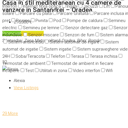
Casa in stil mediteranean cu 4 camere de
Interfon
Internet fibra optica
Irigatii
Jacuzzi
Lift
Panour
vanzare in Santandrei – Oradea
solare
Parcare cu plata
Parcare Gratuita
Parcare inclusa i
pret
Piscina
Pivnita
Pod
Pompe de caldura
Semineu
216,000 €
electric
Semineu pe lemne
Senzor detectare gaz
Senzor
Promovat
De vânzare
indundatie
Senzor miscare
Senzori de fum
Sistem alarma
Sântandrei, Zona Metropolitană Oradea, Bihor, România
Sistem antiincediu
Sistem automat de irigare
Sistem
automat de irigatie
Sistem irigatie
Sistem supraveghere vid
24H
Soba/Teracota
Telefon
Terasa
Terasa inchisa
32
Termostat de ambient
Termostat de ambient in fiecare
incapere
Test
Utilitati in zona
Video interfon
Wifi
Alexia
View Listings
29 More