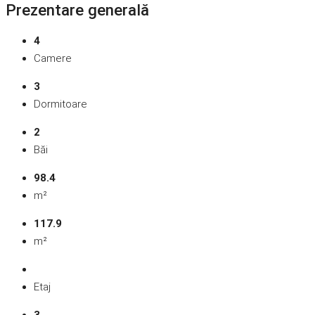
Prezentare generală
4
Camere
3
Dormitoare
2
Băi
98.4
m²
117.9
m²
Etaj