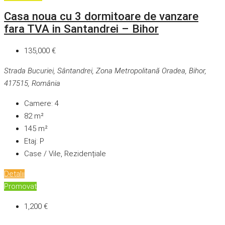
Casa noua cu 3 dormitoare de vanzare
fara TVA in Santandrei – Bihor
135,000 €
Strada Bucuriei, Sântandrei, Zona Metropolitană Oradea, Bihor,
417515, România
Camere:
4
82
m²
145
m²
Etaj:
P
Case / Vile, Rezidențiale
Detalii
Promovat
1,200 €