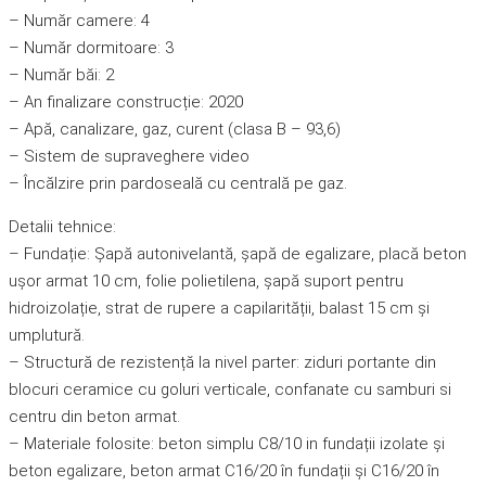
– Număr camere: 4
– Număr dormitoare: 3
– Număr băi: 2
– An finalizare construcție: 2020
– Apă, canalizare, gaz, curent (clasa B – 93,6)
– Sistem de supraveghere video
– Încălzire prin pardoseală cu centrală pe gaz.
Detalii tehnice:
– Fundație: Șapă autonivelantă, șapă de egalizare, placă beton
ușor armat 10 cm, folie polietilena, șapă suport pentru
hidroizolație, strat de rupere a capilarității, balast 15 cm și
umplutură.
– Structură de rezistență la nivel parter: ziduri portante din
blocuri ceramice cu goluri verticale, confanate cu samburi si
centru din beton armat.
– Materiale folosite: beton simplu C8/10 in fundații izolate și
beton egalizare, beton armat C16/20 în fundații și C16/20 în