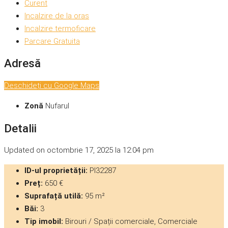
Curent
Incalzire de la oras
Incalzire termoficare
Parcare Gratuita
Adresă
Deschideți cu Google Maps
Zonă
Nufarul
Detalii
Updated on octombrie 17, 2025 la 12:04 pm
ID-ul proprietății:
PI32287
Preț:
650 €
Suprafață utilă:
95 m²
Băi:
3
Tip imobil:
Birouri / Spații comerciale, Comerciale