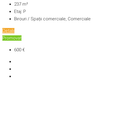
237
m²
Etaj:
P
Birouri / Spații comerciale, Comerciale
Detalii
Promovat
600 €