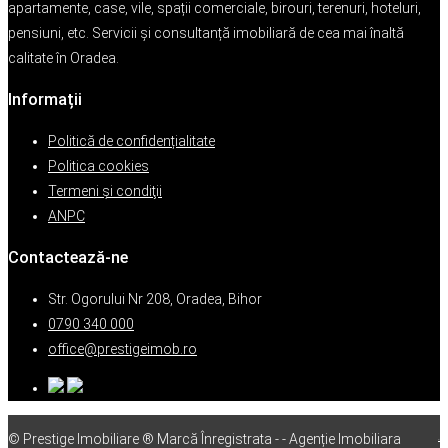
apartamente, case, vile, spații comerciale, birouri, terenuri, hoteluri,
pensiuni, etc. Servicii și consultanță imobiliară de cea mai înaltă
calitate în Oradea.
Informații
Politică de confidențialitate
Politica cookies
Termeni şi condiţii
ANPC
Contactează-ne
Str. Ogorului Nr 208, Oradea, Bihor
0790 340 000
office@prestigeimob.ro
© Prestige Imobiliare ® Marcă Înregistrata - - Agenție Imobiliara
vps