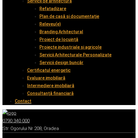
Servicii de arhitectură
Refatadizare
Plan de casă și documentație
Releveu(e)
Branding Arhitectural
Proiect de locuință
Proiecte industriale și agricole
Servicii Arhitecturale Personalizate
Servicii design buncăr
Certificatul energetic
Evaluare imobiliară
Intermediere imobiliară
Consultanță financiară
Contact
0790 340 000
Str. Ogorului Nr 208, Oradea