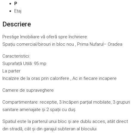
P
Etaj
Descriere
Prestige Imobiliare vă oferă spre închiriere:
Spațiu comercial/birouri in bloc nou , Prima Nufarul– Oradea
Caracteristici:
Suprafață Utilă: 95 mp
La parter
Incalzire de la oras prin calorifere , Ac in fiecare incapere
Camere de supraveghere
Compartimentare: receptie, 3 încăperi parțial mobilate, 3 grupuri
sanitare amenajate și 2 spații cu duș.
Spatiul este la parterul unui bloc și are dublu acces, atât direct
din stradă, cât și din garajul subteran al blocului.