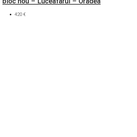
bloc nou – Luceafarul – Oradea
420 €