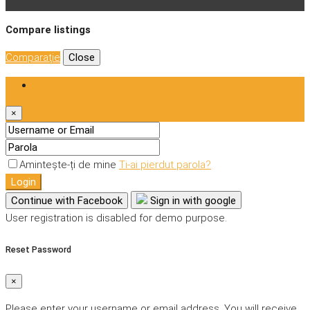
Compare listings
Comparaţie
Close
Login
×
Amintește-ți de mine
Ti-ai pierdut parola?
Login
Continue with Facebook
Sign in with google
User registration is disabled for demo purpose.
Reset Password
×
Please enter your username or email address. You will receive