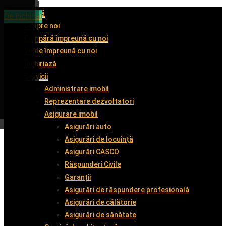
Acasă
De închiriat
De închiriat
De închiriat
De închiriat
Despre noi
Cumpără împreună cu noi
Vinde împreună cu noi
Închiriază
Servicii
Administrare imobil
Reprezentare dezvoltatori
Asigurare imobil
Asigurări auto
Asigurări de locuință
Asigurări CASCO
Răspunderi Civile
Garanții
Asigurări de răspundere profesională
Asigurări de călătorie
Asigurări de sănătate