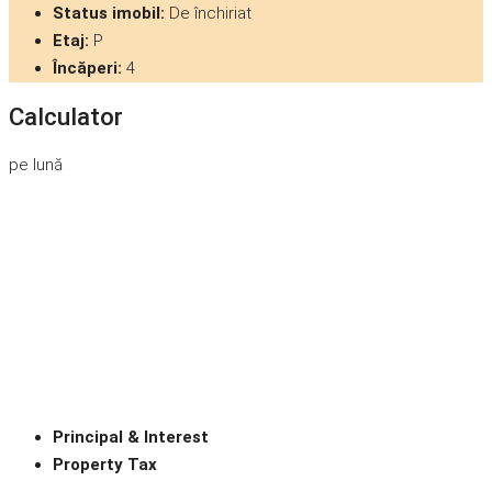
Status imobil:
De închiriat
Etaj:
P
Încăperi:
4
Calculator
pe lună
Principal & Interest
Property Tax