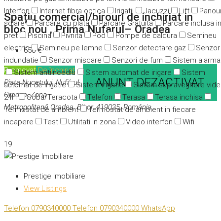
Interfon
Internet fibra optica
Irigatii
Jacuzzi
Lift
Panour
Spațiu comercial/birouri de inchiriat in
solare
Parcare cu plata
Parcare Gratuita
Parcare inclusa i
bloc nou , Prima Nufarul– Oradea
pret
Piscina
Pivnita
Pod
Pompe de caldura
Semineu
electric
Semineu pe lemne
Senzor detectare gaz
Senzor
650 €
indundatie
Senzor miscare
Senzori de fum
Sistem alarma
Promovat
De închiriat
Sistem antiincediu
Sistem automat de irigare
Sistem
ANUNT DEZACTIVAT
Piața Nucetului, Nufărul,
automat de irigatie
Sistem irigatie
Sistem supraveghere vid
Oradea, Zona
24H
Soba/Teracota
Telefon
Terasa
Terasa inchisa
Metropolitană Oradea, Bihor, 419025, România
Termostat de ambient
Termostat de ambient in fiecare
incapere
Test
Utilitati in zona
Video interfon
Wifi
19
Prestige Imobiliare
View Listings
Telefon
0790340000
Telefon
0790340000
WhatsApp