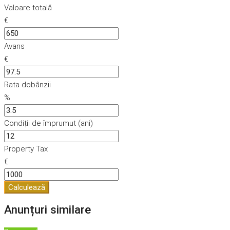
Valoare totală
€
Avans
€
Rata dobânzii
%
Condiții de împrumut (ani)
Property Tax
€
Calculează
Anunțuri similare